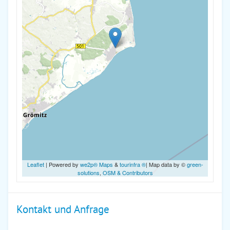
Leaflet
| Powered by
we2p® Maps
&
tourinfra ®
| Map data by ©
green-
solutions
,
OSM & Contributors
Kontakt und Anfrage