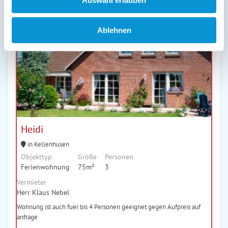
Auswahl erlauben
Personen
69
€ *
pro
Ablehnen
Nacht
Heidi
in Kellenhusen
Objekttyp
Größe
Personen
Ferienwohnung
75m²
3
Vermieter
Herr Klaus Nebel
Wohnung ist auch fuer bis 4 Personen geeignet gegen Aufpreis auf
anfrage