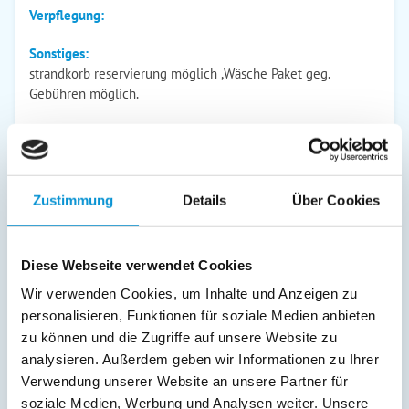
Verpflegung:
Sonstiges:
strandkorb reservierung möglich ,Wäsche Paket geg.
Gebühren möglich.
Beschreibung
Lieber Feriengast!
Zustimmung
Details
Über Cookies
Zwischen Wald und Wellen liegt unser Haus mit der
Ferienwohnung in ruhiger Wohngegend und nur wenige
Diese Webseite verwendet Cookies
Min. zu Fuss vom breiten Sandstrand entfernt. Hier sollen
Wir verwenden Cookies, um Inhalte und Anzeigen zu
Sie sich wohlfühlen und die schönste Zeit des Jahres
personalisieren, Funktionen für soziale Medien anbieten
verbringen. Es erwartet Sie eine nette und persönliche
zu können und die Zugriffe auf unsere Website zu
Atmosphäre.
analysieren. Außerdem geben wir Informationen zu Ihrer
Verwendung unserer Website an unsere Partner für
weiterlesen
soziale Medien, Werbung und Analysen weiter. Unsere