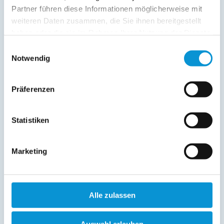
Partner führen diese Informationen möglicherweise mit
weiteren Daten zusammen, die Sie ihnen bereitgestellt
Preise (pro Nacht in Euro)
haben oder die sie im Rahmen Ihrer Nutzung der Dienste
gesammelt haben.
Einwilligungsauswahl
1. Nacht
jede Folge­
inkl. End­
Notwendig
Zeitraum
nacht
reinigung
01. Jan
-
31. Mai
auf Anfrage
auf Anfrage
Präferenzen
01. Jun
-
30. Sep
auf Anfrage
auf Anfrage
Statistiken
01. Okt
-
31. Dez
auf Anfrage
auf Anfrage
Endreinigung:
75 € ist bereits im Reisepreis 1. Nacht
Marketing
enthalten
(siehe oben)
Last Minute
Alle zulassen
Nur gültig von
24.08.2026
86
- 14.09.2026
für
2
€