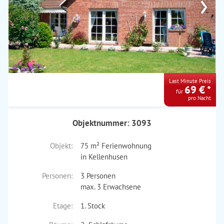
›
Last Minute Preis
69 € *
für
pro Nacht
Objektnummer: 3093
Objekt:
75 m² Ferienwohnung
in Kellenhusen
Personen:
3 Personen
max. 3 Erwachsene
Etage:
1. Stock