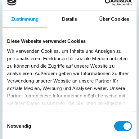
Bad/WC
Fernseher
Zustimmung
Details
Über Cookies
Radio
Außenanlage:
Diese Webseite verwendet Cookies
Gartenstühle
Wir verwenden Cookies, um Inhalte und Anzeigen zu
Parkplatz
personalisieren, Funktionen für soziale Medien anbieten
Balkon
zu können und die Zugriffe auf unsere Website zu
Service:
analysieren. Außerdem geben wir Informationen zu Ihrer
Verwendung unserer Website an unsere Partner für
Verpflegung:
soziale Medien, Werbung und Analysen weiter. Unsere
Partner führen diese Informationen möglicherweise mit
weiteren Daten zusammen, die Sie ihnen bereitgestellt
Beschreibung
haben oder die sie im Rahmen Ihrer Nutzung der Dienste
gesammelt haben.
Einwilligungsauswahl
Ferienwohnung 6 im Haus Lindenbuschen 2 in Kellenhusen
Notwendig