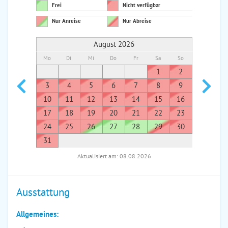
Frei
Nicht verfügbar
Nur Anreise
Nur Abreise
August 2026
Mo
Di
Mi
Do
Fr
Sa
So
Mo
Di
1
2
1
3
4
5
6
7
8
9
7
8
10
11
12
13
14
15
16
14
1
17
18
19
20
21
22
23
21
2
24
25
26
27
28
29
30
28
2
31
Aktualisiert am: 08.08.2026
Ausstattung
Allgemeines: