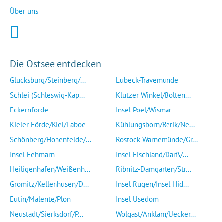
Über uns
Die Ostsee entdecken
Glücksburg/Steinberg/...
Lübeck-Travemünde
Schlei (Schleswig-Kap...
Klützer Winkel/Bolten...
Eckernförde
Insel Poel/Wismar
Kieler Förde/Kiel/Laboe
Kühlungsborn/Rerik/Ne...
Schönberg/Hohenfelde/...
Rostock-Warnemünde/Gr...
Insel Fehmarn
Insel Fischland/Darß/...
Heiligenhafen/Weißenh...
Ribnitz-Damgarten/Str...
Grömitz/Kellenhusen/D...
Insel Rügen/Insel Hid...
Eutin/Malente/Plön
Insel Usedom
Neustadt/Sierksdorf/P...
Wolgast/Anklam/Uecker...