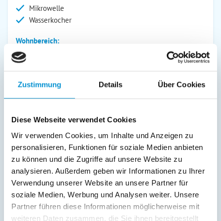
Mikrowelle
Wasserkocher
Wohnbereich:
Dusche/WC
Fernseher
Radio
Zustimmung
Details
Über Cookies
Außenanlage:
Garten/Liegewiese
Diese Webseite verwendet Cookies
Grill
Wir verwenden Cookies, um Inhalte und Anzeigen zu
Gartenstühle
personalisieren, Funktionen für soziale Medien anbieten
Terrasse
zu können und die Zugriffe auf unsere Website zu
Abstellraum
analysieren. Außerdem geben wir Informationen zu Ihrer
Verwendung unserer Website an unsere Partner für
Service:
soziale Medien, Werbung und Analysen weiter. Unsere
Verpflegung:
Partner führen diese Informationen möglicherweise mit
weiteren Daten zusammen, die Sie ihnen bereitgestellt