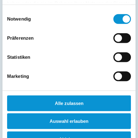
haben oder die sie im Rahmen Ihrer Nutzung der Dienste
Dreizimmerwohnung (42 qm) im 1. Stock, ca. 200 m vom
gesammelt haben.
Einwilligungsauswahl
Hundestrand und ca. 400 m vom allgemeinen Strand
Notwendig
entfernt, Schlafzimmer mit Doppelbett und Kinderbett, 2.
Schlafzimmer mit zwei Einzelbetten. Wohnzimmer
Duschbad und Küche, (mit Kühlschrank, Gefrierfach und E-
Präferenzen
Herd mit Backofen). Auf Wunsch stellen wir Ihnen eine
Mikrowelle,
Statistiken
weiterlesen
Marketing
Lage & Adresse des Objektes
Silva Mare, OG 2
Alle zulassen
Schlehenkoppel 5
23746 Kellenhusen
Auswahl erlauben
+