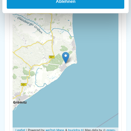
Ablehnen
-
Leaflet
| Powered by
we2p® Maps
&
tourinfra ®
| Map data by ©
green-