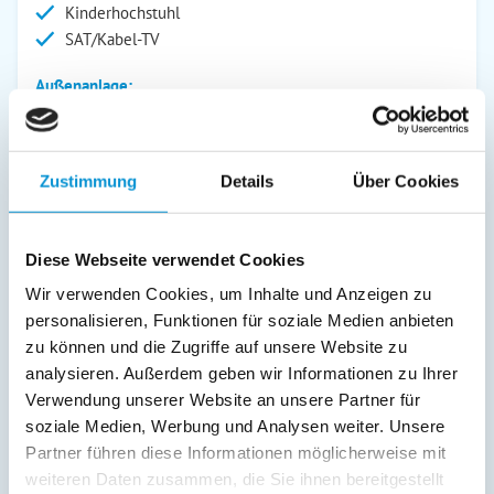
Kinderhochstuhl
SAT/Kabel-TV
Außenanlage:
Garten/Liegewiese
Grill
Gartenstühle
Zustimmung
Details
Über Cookies
Parkplatz
Liegen
Kinderspielplatz
Diese Webseite verwendet Cookies
Wir verwenden Cookies, um Inhalte und Anzeigen zu
Service:
personalisieren, Funktionen für soziale Medien anbieten
Geschirrtücher inkl.
zu können und die Zugriffe auf unsere Website zu
analysieren. Außerdem geben wir Informationen zu Ihrer
Verpflegung:
Verwendung unserer Website an unsere Partner für
soziale Medien, Werbung und Analysen weiter. Unsere
Partner führen diese Informationen möglicherweise mit
Beschreibung
weiteren Daten zusammen, die Sie ihnen bereitgestellt