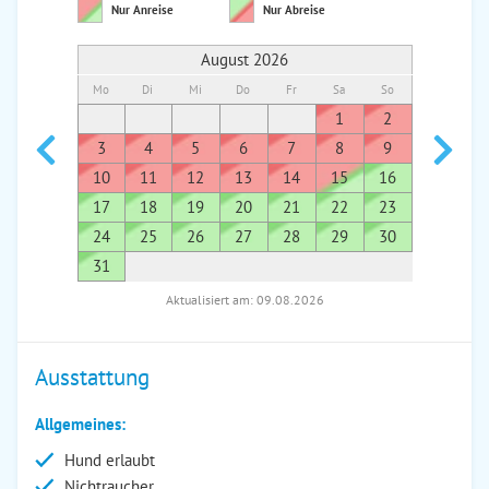
Nur Anreise
Nur Abreise
August 2026
Mo
Di
Mi
Do
Fr
Sa
So
Mo
Di
1
2
1
3
4
5
6
7
8
9
7
8
10
11
12
13
14
15
16
14
1
17
18
19
20
21
22
23
21
2
24
25
26
27
28
29
30
28
2
31
Aktualisiert am: 09.08.2026
Ausstattung
Allgemeines:
Hund erlaubt
Nichtraucher