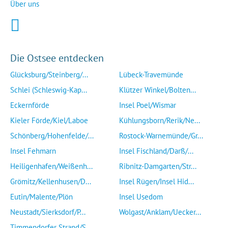
Über uns
Die Ostsee entdecken
Glücksburg/Steinberg/...
Lübeck-Travemünde
Schlei (Schleswig-Kap...
Klützer Winkel/Bolten...
Eckernförde
Insel Poel/Wismar
Kieler Förde/Kiel/Laboe
Kühlungsborn/Rerik/Ne...
Schönberg/Hohenfelde/...
Rostock-Warnemünde/Gr...
Insel Fehmarn
Insel Fischland/Darß/...
Heiligenhafen/Weißenh...
Ribnitz-Damgarten/Str...
Grömitz/Kellenhusen/D...
Insel Rügen/Insel Hid...
Eutin/Malente/Plön
Insel Usedom
Neustadt/Sierksdorf/P...
Wolgast/Anklam/Uecker...
Timmendorfer Strand/S...