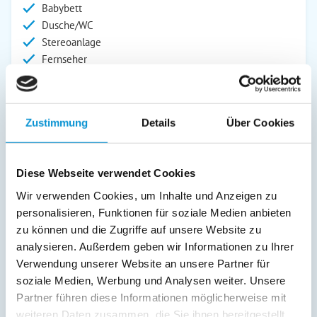
Babybett
Dusche/WC
Stereoanlage
Fernseher
Kinderhochstuhl
SAT/Kabel-TV
Außenanlage:
Zustimmung
Details
Über Cookies
Garten/Liegewiese
Grill
Diese Webseite verwendet Cookies
Gartenstühle
Wir verwenden Cookies, um Inhalte und Anzeigen zu
Parkplatz
personalisieren, Funktionen für soziale Medien anbieten
Liegen
zu können und die Zugriffe auf unsere Website zu
Terrasse
analysieren. Außerdem geben wir Informationen zu Ihrer
Service:
Verwendung unserer Website an unsere Partner für
soziale Medien, Werbung und Analysen weiter. Unsere
Verpflegung:
Partner führen diese Informationen möglicherweise mit
weiteren Daten zusammen, die Sie ihnen bereitgestellt