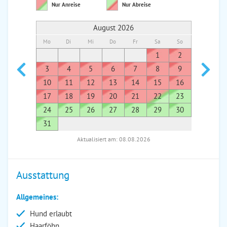
Nur Anreise
Nur Abreise
August 2026
Mo
Di
Mi
Do
Fr
Sa
So
Mo
Di
1
2
1
3
4
5
6
7
8
9
7
8
10
11
12
13
14
15
16
14
1
17
18
19
20
21
22
23
21
2
24
25
26
27
28
29
30
28
2
31
Aktualisiert am: 08.08.2026
Ausstattung
Allgemeines:
Hund erlaubt
Haarföhn