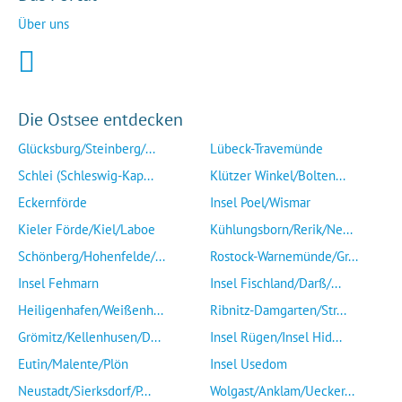
Über uns
Die Ostsee entdecken
Glücksburg/Steinberg/...
Lübeck-Travemünde
Schlei (Schleswig-Kap...
Klützer Winkel/Bolten...
Eckernförde
Insel Poel/Wismar
Kieler Förde/Kiel/Laboe
Kühlungsborn/Rerik/Ne...
Schönberg/Hohenfelde/...
Rostock-Warnemünde/Gr...
Insel Fehmarn
Insel Fischland/Darß/...
Heiligenhafen/Weißenh...
Ribnitz-Damgarten/Str...
Grömitz/Kellenhusen/D...
Insel Rügen/Insel Hid...
Eutin/Malente/Plön
Insel Usedom
Neustadt/Sierksdorf/P...
Wolgast/Anklam/Uecker...