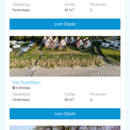
Objekttyp
Größe
Personen
Ferienhaus
45 m²
5
zum Objekt
Das Strandhaus
in Brodau
Objekttyp
Größe
Personen
Ferienhaus
80 m²
6
zum Objekt