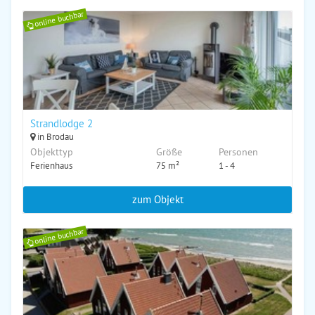
online buchbar
Strandlodge 2
in Brodau
Objekttyp
Größe
Personen
Ferienhaus
75 m²
1 - 4
zum Objekt
online buchbar