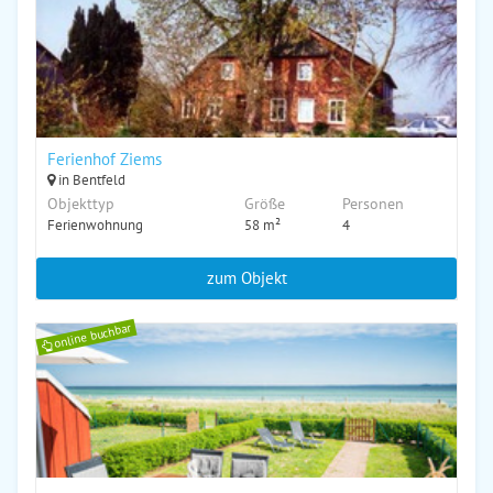
Ferienhof Ziems
in Bentfeld
Objekttyp
Größe
Personen
Ferienwohnung
58 m²
4
zum Objekt
online buchbar