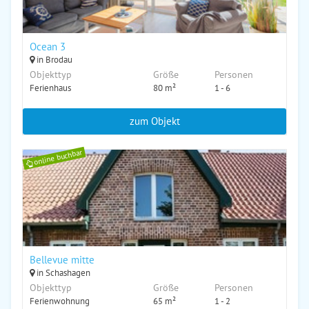
Ocean 3
in Brodau
Objekttyp
Größe
Personen
Ferienhaus
80 m²
1 - 6
zum Objekt
online buchbar
Bellevue mitte
in Schashagen
Objekttyp
Größe
Personen
Ferienwohnung
65 m²
1 - 2