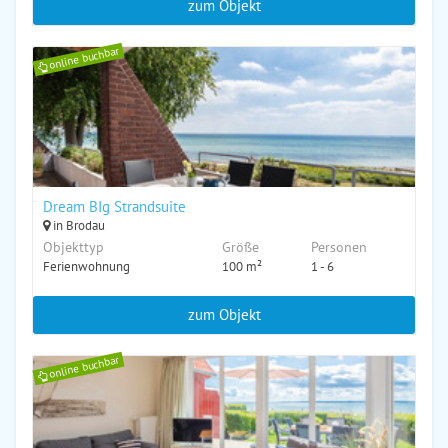
zum Objekt
online buchbar
Dream BIg Strandsuite
in Brodau
Objekttyp
Größe
Personen
Ferienwohnung
100 m²
1 - 6
zum Objekt
online buchbar