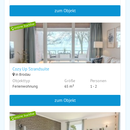
zum Objekt
online buchbar
Cozy Up Strandsuite
in Brodau
Objekttyp
Größe
Personen
Ferienwohnung
65 m²
1 - 2
zum Objekt
online buchbar