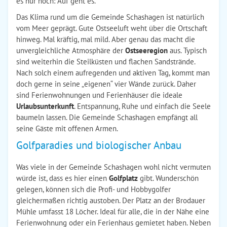
es nur noch: Auf geht es.
Das Klima rund um die Gemeinde Schashagen ist natürlich
vom Meer geprägt. Gute Ostseeluft weht über die Ortschaft
hinweg. Mal kräftig, mal mild. Aber genau das macht die
unvergleichliche Atmosphäre der
Ostseeregion
aus. Typisch
sind weiterhin die Steilküsten und flachen Sandstrände.
Nach solch einem aufregenden und aktiven Tag, kommt man
doch gerne in seine „eigenen“ vier Wände zurück. Daher
sind Ferienwohnungen und Ferienhäuser die ideale
Urlaubsunterkunft
. Entspannung, Ruhe und einfach die Seele
baumeln lassen. Die Gemeinde Schashagen empfängt all
seine Gäste mit offenen Armen.
Golfparadies und biologischer Anbau
Was viele in der Gemeinde Schashagen wohl nicht vermuten
würde ist, dass es hier einen
Golfplatz
gibt. Wunderschön
gelegen, können sich die Profi- und Hobbygolfer
gleichermaßen richtig austoben. Der Platz an der Brodauer
Mühle umfasst 18 Löcher. Ideal für alle, die in der Nähe eine
Ferienwohnung oder ein Ferienhaus gemietet haben. Neben