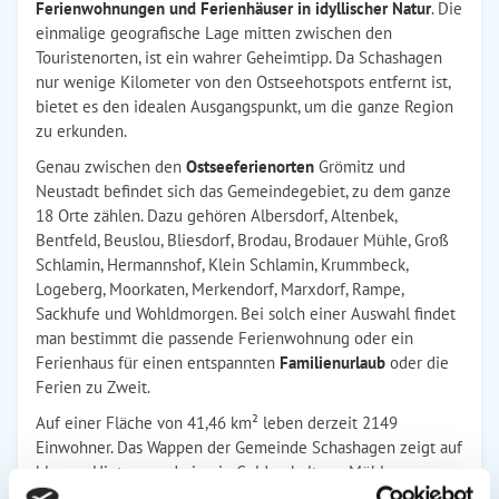
Ferienwohnungen und Ferienhäuser in idyllischer Natur
. Die
einmalige geografische Lage mitten zwischen den
Touristenorten, ist ein wahrer Geheimtipp. Da Schashagen
nur wenige Kilometer von den Ostseehotspots entfernt ist,
bietet es den idealen Ausgangspunkt, um die ganze Region
zu erkunden.
Genau zwischen den
Ostseeferienorten
Grömitz und
Neustadt befindet sich das Gemeindegebiet, zu dem ganze
18 Orte zählen. Dazu gehören Albersdorf, Altenbek,
Bentfeld, Beuslou, Bliesdorf, Brodau, Brodauer Mühle, Groß
Schlamin, Hermannshof, Klein Schlamin, Krummbeck,
Logeberg, Moorkaten, Merkendorf, Marxdorf, Rampe,
Sackhufe und Wohldmorgen. Bei solch einer Auswahl findet
man bestimmt die passende Ferienwohnung oder ein
Ferienhaus für einen entspannten
Familienurlaub
oder die
Ferien zu Zweit.
Auf einer Fläche von 41,46 km² leben derzeit 2149
Einwohner. Das Wappen der Gemeinde Schashagen zeigt auf
blauem Hintergrund eine in Gold gehaltene Mühle.
Konkreter handelt es sich dabei um die Brodauer Mühle,