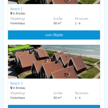
Beach 1
in Brodau
Objekttyp
Größe
Personen
Ferienhaus
80 m²
1 - 6
zum Objekt
online buchbar
Beach 3
in Brodau
Objekttyp
Größe
Personen
Ferienhaus
80 m²
1 - 4