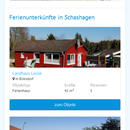
Ferienunterkünfte in Schashagen
Landhaus Loose
in Bliesdorf
Objekttyp
Größe
Personen
Ferienhaus
45 m²
5
zum Objekt