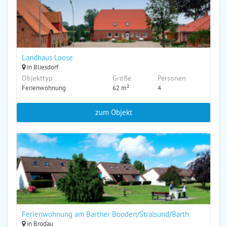
Landhaus Loose
in Bliesdorf
Objekttyp
Größe
Personen
Ferienwohnung
62 m²
4
zum Objekt
Ferienwohnung am Barther Booden/Stralsund/Barth
in Brodau