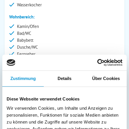
Wasserkocher
Wohnbereich:
Kamin/Ofen
Bad/WC
Babybett
Dusche/WC
Fernseher
Kinderhochstuhl
Radio
Zustimmung
Details
Über Cookies
Außenanlage:
Garten/Liegewiese
Gartenstühle
Diese Webseite verwendet Cookies
Parkplatz
Wir verwenden Cookies, um Inhalte und Anzeigen zu
Terrasse
personalisieren, Funktionen für soziale Medien anbieten
zu können und die Zugriffe auf unsere Website zu
Service:
analysieren. Außerdem geben wir Informationen zu Ihrer