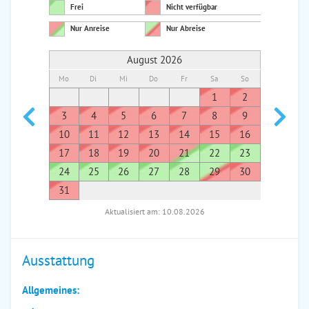
Frei
Nicht verfügbar
Nur Anreise
Nur Abreise
August 2026
Mo
Di
Mi
Do
Fr
Sa
So
Mo
Di
1
2
1
3
4
5
6
7
8
9
7
8
10
11
12
13
14
15
16
14
1
17
18
19
20
21
22
23
21
2
24
25
26
27
28
29
30
28
2
31
Aktualisiert am: 10.08.2026
Ausstattung
Allgemeines: