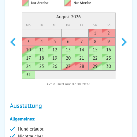
Nur Anreise
Nur Abreise
August 2026
Mo
Di
Mi
Do
Fr
Sa
So
Mo
Di
1
2
1
3
4
5
6
7
8
9
7
8
10
11
12
13
14
15
16
14
1
17
18
19
20
21
22
23
21
2
24
25
26
27
28
29
30
28
2
31
Aktualisiert am: 07.08.2026
Ausstattung
Allgemeines:
Hund erlaubt
Nichtraucher