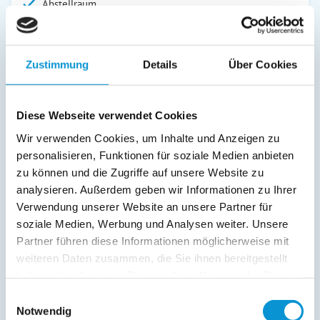
Abstellraum
Service:
Bettwäsche inkl.
Zustimmung
Details
Über Cookies
Handtücher inkl.
Verpflegung:
Diese Webseite verwendet Cookies
Sonstiges:
Wir verwenden Cookies, um Inhalte und Anzeigen zu
Das Zimmer ist mit einem zusätzlichen Wohnraum
personalisieren, Funktionen für soziale Medien anbieten
ausgestattet.
zu können und die Zugriffe auf unsere Website zu
analysieren. Außerdem geben wir Informationen zu Ihrer
Verwendung unserer Website an unsere Partner für
Beschreibung
soziale Medien, Werbung und Analysen weiter. Unsere
Partner führen diese Informationen möglicherweise mit
Genießen Sie Ihren Urlaub im "Strandnah" unweit vom
weiteren Daten zusammen, die Sie ihnen bereitgestellt
Südstrand und der neu gestalteten Promenade. Unsere
haben oder die sie im Rahmen Ihrer Nutzung der Dienste
Zimmer und Appartementsind liebevoll eingerichtet und
gesammelt haben.
sorgen für einen schönen und erholsamen Aufenthalt an der
Einwilligungsauswahl
Notwendig
Ostsee. Starten Sie Ihren Urlaubstag mit einem