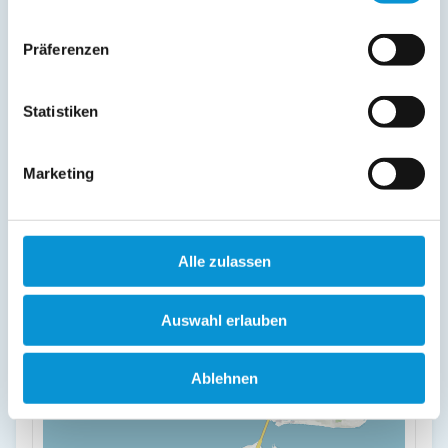
reichhaltigen Frühstück.
Präferenzen
weiterlesen
Statistiken
Lage & Adresse des Objektes
Marketing
Meeresstrand
Strandstraße 9
23775 Großenbrode
Alle zulassen
+
Auswahl erlauben
-
Ablehnen