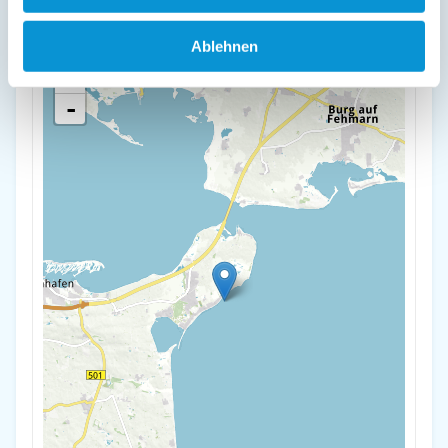
23775 Großenbrode
Ablehnen
+
-