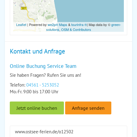
Leaflet
| Powered by
we2p® Maps
&
tourinfra ®
| Map data by ©
green-
solutions
,
OSM & Contributors
Kontakt und Anfrage
Online Buchung Service Team
Sie haben Fragen? Rufen Sie uns an!
Telefon:
04561 - 5253052
Mo.-Fr. 9:00 bis 17:00 Uhr
Jetzt online buchen
Anfrage senden
www.ostsee-ferien.de/o12502