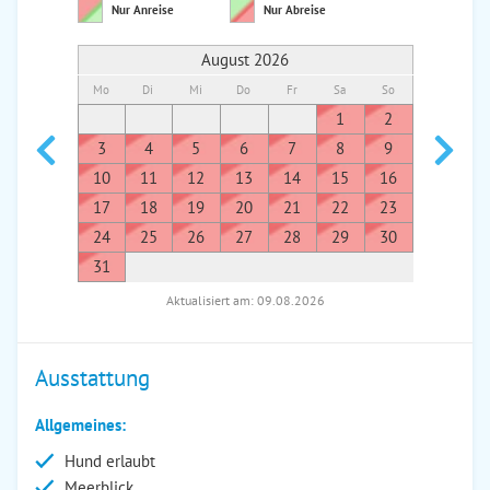
Nur Anreise
Nur Abreise
August 2026
Mo
Di
Mi
Do
Fr
Sa
So
Mo
Di
1
2
1
3
4
5
6
7
8
9
7
8
10
11
12
13
14
15
16
14
1
17
18
19
20
21
22
23
21
2
24
25
26
27
28
29
30
28
2
31
Aktualisiert am: 09.08.2026
Ausstattung
Allgemeines:
Hund erlaubt
Meerblick