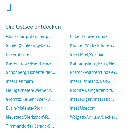
Die Ostsee entdecken
Glücksburg/Steinberg/...
Lübeck-Travemünde
Schlei (Schleswig-Kap...
Klützer Winkel/Bolten...
Eckernförde
Insel Poel/Wismar
Kieler Förde/Kiel/Laboe
Kühlungsborn/Rerik/Ne...
Schönberg/Hohenfelde/...
Rostock-Warnemünde/Gr...
Insel Fehmarn
Insel Fischland/Darß/...
Heiligenhafen/Weißenh...
Ribnitz-Damgarten/Str...
Grömitz/Kellenhusen/D...
Insel Rügen/Insel Hid...
Eutin/Malente/Plön
Insel Usedom
Neustadt/Sierksdorf/P...
Wolgast/Anklam/Uecker...
Timmendorfer Strand/S...