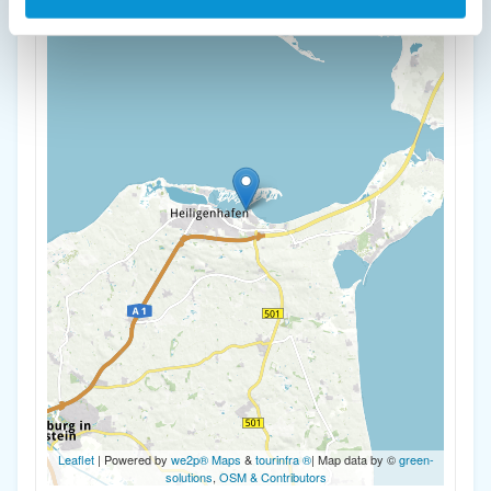
-
Leaflet
| Powered by
we2p® Maps
&
tourinfra ®
| Map data by ©
green-
solutions
,
OSM & Contributors