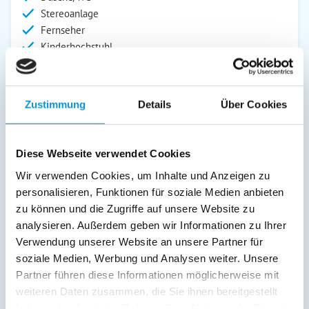
Stereoanlage
Fernseher
Kinderhochstuhl
SAT/Kabel-TV
Radio
Zustimmung
Details
Über Cookies
Außenanlage:
Gartenstühle
Liegen
Diese Webseite verwendet Cookies
Terrasse
Wir verwenden Cookies, um Inhalte und Anzeigen zu
personalisieren, Funktionen für soziale Medien anbieten
Service:
zu können und die Zugriffe auf unsere Website zu
Verpflegung:
analysieren. Außerdem geben wir Informationen zu Ihrer
Verwendung unserer Website an unsere Partner für
soziale Medien, Werbung und Analysen weiter. Unsere
Partner führen diese Informationen möglicherweise mit
Beschreibung
weiteren Daten zusammen, die Sie ihnen bereitgestellt
haben oder die sie im Rahmen Ihrer Nutzung der Dienste