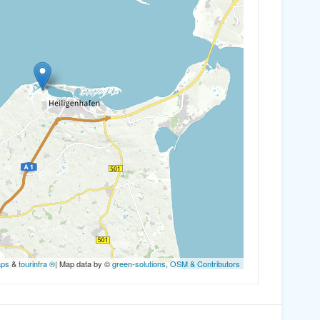
aps
&
tourinfra ®
| Map data by ©
green-solutions
,
OSM & Contributors