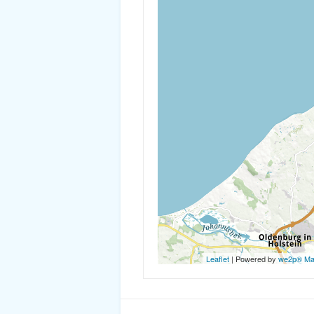
Leaflet
| Powered by
we2p® M