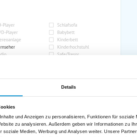
-Player
Schlafsofa
D-Player
Babybett
ereoanlage
Kinderbett
rnseher
Kinderhochstuhl
dio
Safe/Tresor
rport
Grill
Details
rkplatz
Grillplatz
rage
Wintergarten
Cookies
nderspielplatz
Swimmingpool
stellraum
nhalte und Anzeigen zu personalisieren, Funktionen für soziale
Website zu analysieren. Außerdem geben wir Informationen zu I
r soziale Medien, Werbung und Analysen weiter. Unsere Partner