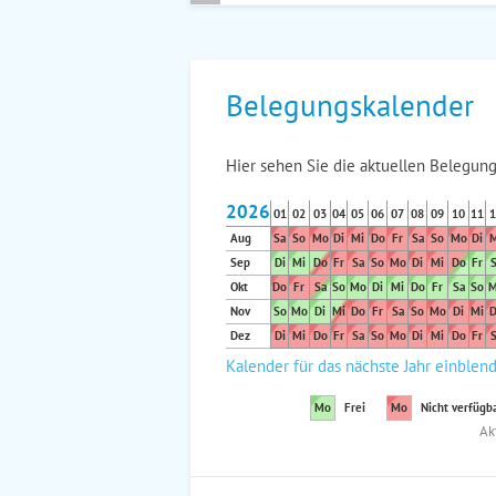
Belegungskalender
Hier sehen Sie die aktuellen Belegung
2026
01
02
03
04
05
06
07
08
09
10
11
1
Aug
Sa
So
Mo
Di
Mi
Do
Fr
Sa
So
Mo
Di
M
Sep
Di
Mi
Do
Fr
Sa
So
Mo
Di
Mi
Do
Fr
S
Okt
Do
Fr
Sa
So
Mo
Di
Mi
Do
Fr
Sa
So
M
Nov
So
Mo
Di
Mi
Do
Fr
Sa
So
Mo
Di
Mi
D
Dez
Di
Mi
Do
Fr
Sa
So
Mo
Di
Mi
Do
Fr
S
Kalender für das nächste Jahr einblen
Mo
Frei
Mo
Nicht verfügb
Ak