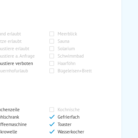
nd erlaubt
Meerblick
tze erlaubt
Sauna
ustiere erlaubt
Solarium
ustiere a. Anfrage
Schwimmbad
ustiere verboten
Haarföhn
uernhofurlaub
Bügeleisen+Brett
chenzeile
Kochnische
hlschrank
Gefrierfach
ffeemaschine
Toaster
krowelle
Wasserkocher