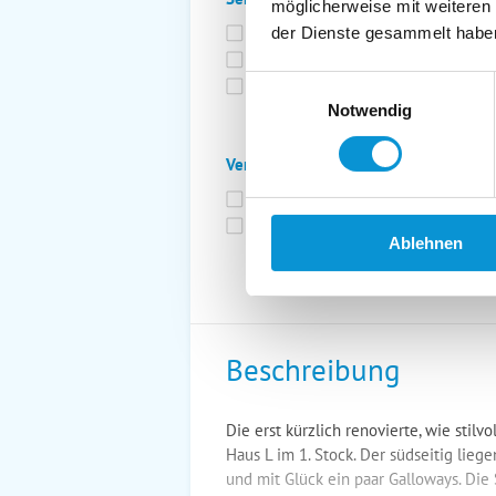
möglicherweise mit weiteren
Bettwäsche inkl.
Ge
der Dienste gesammelt habe
Fahrräder
St
Einwilligungsauswahl
Kurtaxfrei
Notwendig
Verpflegung:
Brötchenservice
Fr
Vollpension möglich
Ablehnen
Beschreibung
Die erst kürzlich renovierte, wie stil
Haus L im 1. Stock. Der südseitig lie
und mit Glück ein paar Galloways. Di