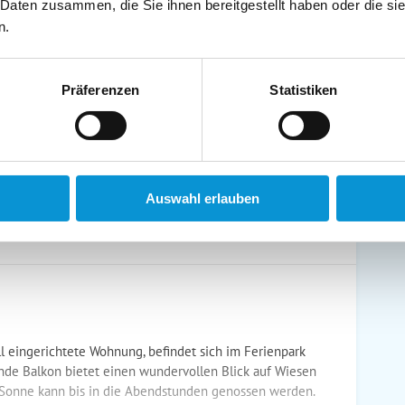
 Daten zusammen, die Sie ihnen bereitgestellt haben oder die s
schirrtücher inkl.
Handtücher inkl.
n.
randkorb am Strand
Bollerwagen
Präferenzen
Statistiken
ühstück möglich
Halbpension möglich
Auswahl erlauben
voll eingerichtete Wohnung, befindet sich im Ferienpark
gende Balkon bietet einen wundervollen Blick auf Wiesen
e Sonne kann bis in die Abendstunden genossen werden.