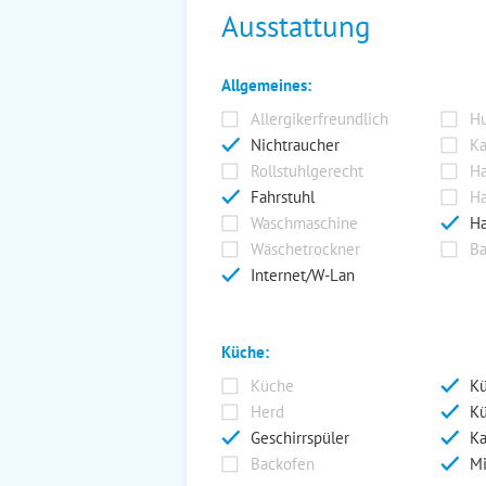
Ausstattung
Allgemeines:
Allergikerfreundlich
Hu
Nichtraucher
Ka
Rollstuhlgerecht
Ha
Fahrstuhl
Ha
Waschmaschine
Ha
Wäschetrockner
Ba
Internet/W-Lan
Küche:
Küche
Kü
Herd
Kü
Geschirrspüler
Ka
Backofen
Mi