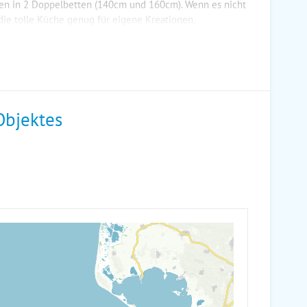
nen in 2 Doppelbetten (140cm und 160cm). Wenn es nicht
 die tolle Küche genug für eigene Kreationen.
Objektes