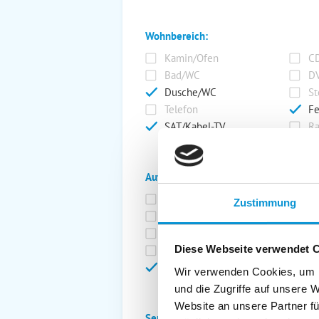
Wohnbereich:
Kamin/Ofen
CD
Bad/WC
DV
Dusche/WC
St
Telefon
Fe
SAT/Kabel-TV
Ra
Außenanlage:
Garten/Liegewiese
Ca
Zustimmung
Gartenstühle
Pa
Liegen
Ga
Diese Webseite verwendet 
Terrasse
Ki
Balkon
Ab
Wir verwenden Cookies, um I
und die Zugriffe auf unsere 
Website an unsere Partner fü
Service: