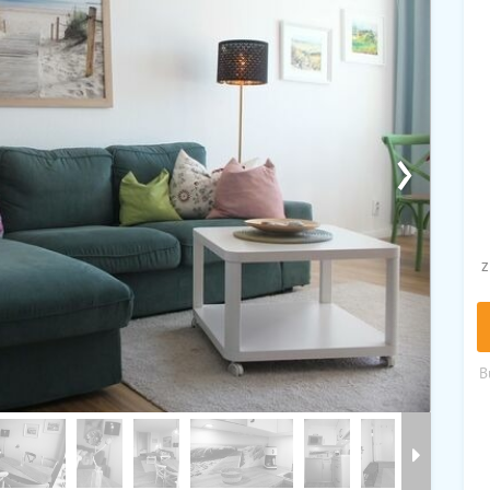
›
z
B