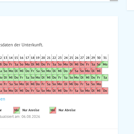
sdaten der Unterkunft.
2
13
14
15
16
17
18
19
20
21
22
23
24
25
26
27
28
29
30
31
i
Do
Fr
Sa
So
Mo
Di
Mi
Do
Fr
Sa
So
Mo
Di
Mi
Do
Fr
Sa
So
Mo
a
So
Mo
Di
Mi
Do
Fr
Sa
So
Mo
Di
Mi
Do
Fr
Sa
So
Mo
Di
Mi
o
Di
Mi
Do
Fr
Sa
So
Mo
Di
Mi
Do
Fr
Sa
So
Mo
Di
Mi
Do
Fr
Sa
o
Fr
Sa
So
Mo
Di
Mi
Do
Fr
Sa
So
Mo
Di
Mi
Do
Fr
Sa
So
Mo
a
So
Mo
Di
Mi
Do
Fr
Sa
So
Mo
Di
Mi
Do
Fr
Sa
So
Mo
Di
Mi
Do
den
ar
Mo
Nur Anreise
Mo
Nur Abreise
tualisiert am: 06.08.2026