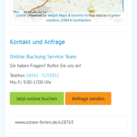
Leaflet
| Powered by
we2p® Maps
&
tourinfra ®
| Map data by ©
green-
solutions
,
OSM & Contributors
Kontakt und Anfrage
Online Buchung Service Team
Sie haben Fragen? Rufen Sie uns an!
Telefon:
04561 - 5253052
Mo.-Fr. 9.00-17.00 Uhr
Jetzt online buchen
Anfrage senden
www.ostsee-ferien.de/o28763