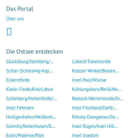
Das Portal
Über uns
Die Ostsee entdecken
Glücksburg/Steinberg/...
Lübeck-Travemünde
Schlei (Schleswig-Kap...
Klützer Winkel/Bolten...
Eckernförde
Insel Poel/Wismar
Kieler Förde/Kiel/Laboe
Kühlungsborn/Rerik/Ne...
Schönberg/Hohenfelde/...
Rostock-Warnemünde/Gr...
Insel Fehmarn
Insel Fischland/Darß/...
Heiligenhafen/Weißenh...
Ribnitz-Damgarten/Str...
Grömitz/Kellenhusen/D...
Insel Rügen/Insel Hid...
Eutin/Malente/Plön
Insel Usedom