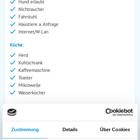
Hund erlaubt
Nichtraucher
Fahrstuhl
Haustiere a. Anfrage
Internet/W-Lan
Küche:
Herd
Kühlschrank
Kaffeemaschine
Toaster
Mikrowelle
Wasserkocher
Wohnbereich:
Fernseher
Außenanlage:
Zustimmung
Details
Über Cookies
Parkplatz