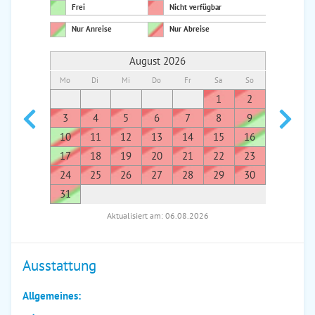
Frei
Nicht verfügbar
Nur Anreise
Nur Abreise
August 2026
Mo
Di
Mi
Do
Fr
Sa
So
Mo
Di
1
2
1
3
4
5
6
7
8
9
7
8
10
11
12
13
14
15
16
14
1
17
18
19
20
21
22
23
21
2
24
25
26
27
28
29
30
28
2
31
Aktualisiert am: 06.08.2026
Ausstattung
Allgemeines: