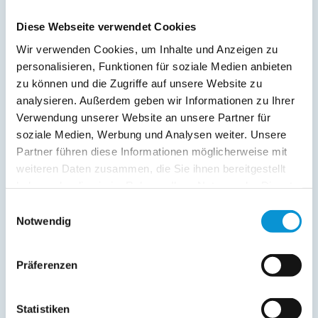
Balkon
Diese Webseite verwendet Cookies
Service:
Wir verwenden Cookies, um Inhalte und Anzeigen zu
personalisieren, Funktionen für soziale Medien anbieten
Verpflegung:
zu können und die Zugriffe auf unsere Website zu
analysieren. Außerdem geben wir Informationen zu Ihrer
Verwendung unserer Website an unsere Partner für
Beschreibung
soziale Medien, Werbung und Analysen weiter. Unsere
Partner führen diese Informationen möglicherweise mit
weiteren Daten zusammen, die Sie ihnen bereitgestellt
haben oder die sie im Rahmen Ihrer Nutzung der Dienste
weiterlesen
gesammelt haben.
Einwilligungsauswahl
Notwendig
Lage & Adresse des Objektes
Präferenzen
Strandhotel, App. 1SH306
Steinwarder 33
Statistiken
23774 Heiligenhafen