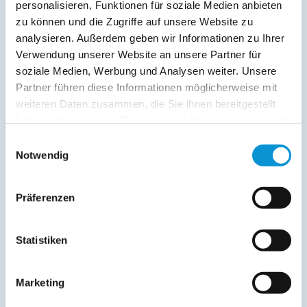
Balkon
personalisieren, Funktionen für soziale Medien anbieten
zu können und die Zugriffe auf unsere Website zu
Service:
analysieren. Außerdem geben wir Informationen zu Ihrer
Verwendung unserer Website an unsere Partner für
Bettwäsche inkl.
soziale Medien, Werbung und Analysen weiter. Unsere
Geschirrtücher inkl.
Partner führen diese Informationen möglicherweise mit
Handtücher inkl.
weiteren Daten zusammen, die Sie ihnen bereitgestellt
Fahrräder
haben oder die sie im Rahmen Ihrer Nutzung der Dienste
Kurtaxfrei
gesammelt haben.
Einwilligungsauswahl
Verpflegung:
Notwendig
Sonstiges:
Kaminofen inkl. Brennholz
Präferenzen
Statistiken
Beschreibung
Die Wohnung Böltser Hus liegt im ersten Stock in einem
Marketing
kleinen Mehrfamilienhaus mit nur 6 Wohneinheiten und
bietet Platz für bis zu 5 Erwachsene plus 1-2 Kinder.