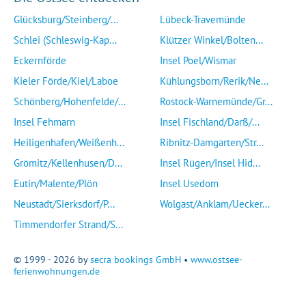
Glücksburg/Steinberg/...
Lübeck-Travemünde
Schlei (Schleswig-Kap...
Klützer Winkel/Bolten...
Eckernförde
Insel Poel/Wismar
Kieler Förde/Kiel/Laboe
Kühlungsborn/Rerik/Ne...
Schönberg/Hohenfelde/...
Rostock-Warnemünde/Gr...
Insel Fehmarn
Insel Fischland/Darß/...
Heiligenhafen/Weißenh...
Ribnitz-Damgarten/Str...
Grömitz/Kellenhusen/D...
Insel Rügen/Insel Hid...
Eutin/Malente/Plön
Insel Usedom
Neustadt/Sierksdorf/P...
Wolgast/Anklam/Uecker...
Timmendorfer Strand/S...
© 1999 - 2026 by
secra bookings GmbH
•
www.ostsee-
ferienwohnungen.de