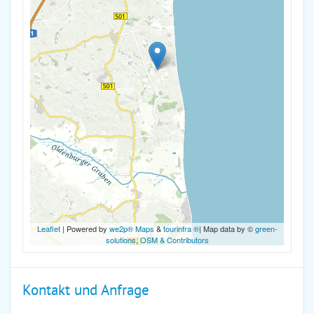
Leaflet
| Powered by
we2p® Maps
&
tourinfra ®
| Map data by ©
green-
solutions
,
OSM & Contributors
Kontakt und Anfrage