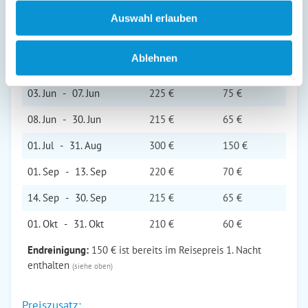
23. Mai
-
26. Mai
230 €
80 €
Auswahl erlauben
27. Mai
-
31. Mai
208 €
58 €
Ablehnen
01. Jun
-
02. Jun
210 €
60 €
03. Jun
-
07. Jun
225 €
75 €
08. Jun
-
30. Jun
215 €
65 €
01. Jul
-
31. Aug
300 €
150 €
01. Sep
-
13. Sep
220 €
70 €
14. Sep
-
30. Sep
215 €
65 €
01. Okt
-
31. Okt
210 €
60 €
Endreinigung:
150 € ist bereits im Reisepreis 1. Nacht
enthalten
(siehe oben)
Preiszusatz: