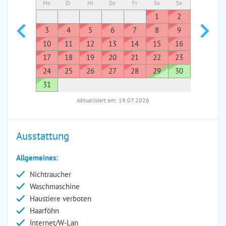
Mo
Di
Mi
Do
Fr
Sa
So
Mo
Di
1
2
1
3
4
5
6
7
8
9
7
8
10
11
12
13
14
15
16
14
1
17
18
19
20
21
22
23
21
2
24
25
26
27
28
29
30
28
2
31
Aktualisiert am: 19.07.2026
Ausstattung
Allgemeines:
Nichtraucher
Waschmaschine
Haustiere verboten
Haarföhn
Internet/W-Lan