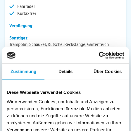
Fahrräder
Kurtaxfrei
Verpflegung:
Sonstiges:
Trampolin, Schaukel, Rutsche, Reckstange, Gartenteich
(eingezäunt), Kinderroller, Kinder-Fahrradsitz, Bobbycar,
Babyreisebett, Strandspielzeug
Zustimmung
Details
Über Cookies
Beschreibung
3 Schlafzimmer, 2 Bäder - der perfekte Familienurlaub mit
Diese Webseite verwendet Cookies
kleinen und großen Kindern! Ferienhaus "Stella Baltica" in
Wir verwenden Cookies, um Inhalte und Anzeigen zu
Kraksdorf/Neukirchen in Ostholstein
personalisieren, Funktionen für soziale Medien anbieten
zu können und die Zugriffe auf unsere Website zu
Der "Baltische Stern" bietet viel Platz und Abwechslung für
analysieren. Außerdem geben wir Informationen zu Ihrer
Ihren Familienurlaub: Strandnähe (Fahrräder vorhanden), ein
Verwendung unserer Website an unsere Partner für
großer Garten, Schaukel, Spiele und Spielzeug sowie Roller