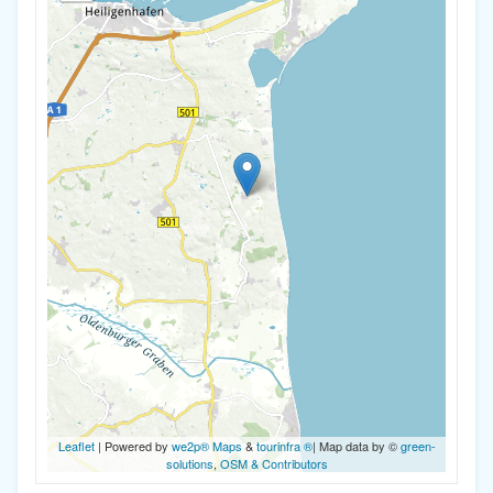
Leaflet
| Powered by
we2p® Maps
&
tourinfra ®
| Map data by ©
green-
solutions
,
OSM & Contributors