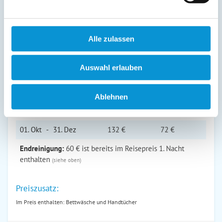
1. Nacht
jede Folge­
inkl. End­
Zeitraum
nacht
reinigung
Alle zulassen
01. Jan
-
30. Apr
132 €
72 €
Auswahl erlauben
01. Mai
-
30. Jun
150 €
90 €
01. Jul
-
31. Aug
175 €
115 €
Ablehnen
01. Sep
-
30. Sep
150 €
90 €
01. Okt
-
31. Dez
132 €
72 €
Endreinigung:
60 € ist bereits im Reisepreis 1. Nacht
enthalten
(siehe oben)
Preiszusatz:
Im Preis enthalten: Bettwäsche und Handtücher