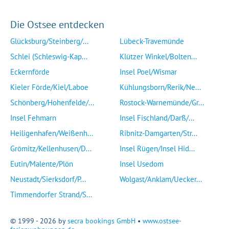
Die Ostsee entdecken
Glücksburg/Steinberg/...
Lübeck-Travemünde
Schlei (Schleswig-Kap...
Klützer Winkel/Bolten...
Eckernförde
Insel Poel/Wismar
Kieler Förde/Kiel/Laboe
Kühlungsborn/Rerik/Ne...
Schönberg/Hohenfelde/...
Rostock-Warnemünde/Gr...
Insel Fehmarn
Insel Fischland/Darß/...
Heiligenhafen/Weißenh...
Ribnitz-Damgarten/Str...
Grömitz/Kellenhusen/D...
Insel Rügen/Insel Hid...
Eutin/Malente/Plön
Insel Usedom
Neustadt/Sierksdorf/P...
Wolgast/Anklam/Uecker...
Timmendorfer Strand/S...
© 1999 - 2026 by
secra bookings GmbH
•
www.ostsee-