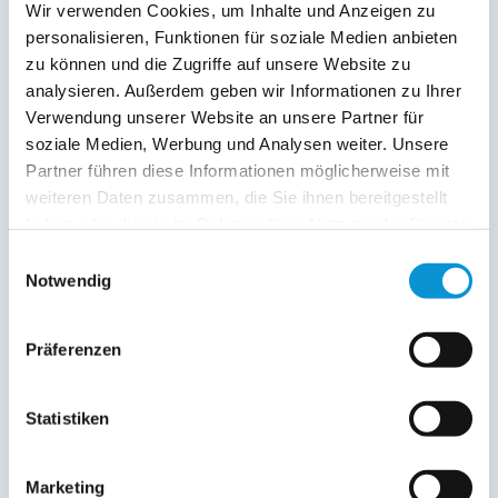
Sonstiges:
Wir verwenden Cookies, um Inhalte und Anzeigen zu
Waschmaschine kann gegen eine Gebühr von 5 € auf
personalisieren, Funktionen für soziale Medien anbieten
Anfrage genutzt werden .
zu können und die Zugriffe auf unsere Website zu
analysieren. Außerdem geben wir Informationen zu Ihrer
Verwendung unserer Website an unsere Partner für
Beschreibung
soziale Medien, Werbung und Analysen weiter. Unsere
Partner führen diese Informationen möglicherweise mit
Erleben Sie Ihre schönste Zeit des Jahres bei uns in der
weiteren Daten zusammen, die Sie ihnen bereitgestellt
Schäferkate!
haben oder die sie im Rahmen Ihrer Nutzung der Dienste
gesammelt haben.
Die Schäferkate befindet sich in ländlicher Alleinlage,
Einwilligungsauswahl
welches zur Ortschaft Ölendorf gehört. Der kurtaxfreie
Notwendig
Sandstrand in Ostermade geht flach in die Ostsee über und
ist daher auch für Nichtschwimmer und badende Kinder
Präferenzen
ungefährlich.
weiterlesen
Statistiken
Marketing
Preise (pro Nacht in Euro)