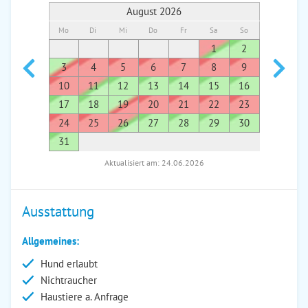
August 2026
Mo
Di
Mi
Do
Fr
Sa
So
Mo
Di
1
2
1
3
4
5
6
7
8
9
7
8
10
11
12
13
14
15
16
14
1
17
18
19
20
21
22
23
21
2
24
25
26
27
28
29
30
28
2
31
Aktualisiert am: 24.06.2026
Ausstattung
Allgemeines:
Hund erlaubt
Nichtraucher
Haustiere a. Anfrage