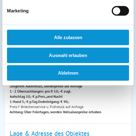
02. Apr
-
01. Nov
140 €
70 €
ab
ab
Marketing
02. Nov
-
22. Dez
130 €
60 €
ab
ab
23. Dez
-
31. Dez
auf Anfrage
auf Anfrage
Alle zulassen
Endreinigung:
70 € ist bereits im Reisepreis 1. Nacht
enthalten
(siehe oben)
Auswahl erlauben
Preiszusatz:
Ablehnen
Familienpreise auf Anfrage, Preise sind incl. 2 Pers., Kinder bis 10 Jahre
sind frei, jede weitere Person 15,- € p.Tag, bei mind. 3 Tagen Aufenthalt.
Bei
längerem Aufenthalt, Sonderpreise auf Anfrage
1 - 2 Übernachtungen: pro P. 10,--€ zugl.
Aufschlag 10,- € p.Pers.,und Nacht
1 Hund 5,- € p.Tag
Endreinigung: € 90,-
Preis f. Brötchenservice u. Frühstück auf Anfrage
Achtung: Über Feiertagen, werden Vollsaisonpreise erhoben
Lage & Adresse des Objektes