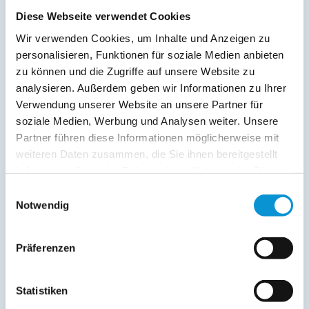
Wallmuseum, wo das Mittelalter hautnah erlebt werden
kann.
Diese Webseite verwendet Cookies
Wir verwenden Cookies, um Inhalte und Anzeigen zu
Durch die Wallanlagen führt ein Weg in die historische
personalisieren, Funktionen für soziale Medien anbieten
Altstadt von Oldenburg, mit sämtlichen
zu können und die Zugriffe auf unsere Website zu
Einkaufsmöglichkeiten und verschiedenen Restaurants.
analysieren. Außerdem geben wir Informationen zu Ihrer
Verwendung unserer Website an unsere Partner für
Sie ist in 15 Min. zu erreichen.
soziale Medien, Werbung und Analysen weiter. Unsere
Partner führen diese Informationen möglicherweise mit
weiterlesen
weiteren Daten zusammen, die Sie ihnen bereitgestellt
haben oder die sie im Rahmen Ihrer Nutzung der Dienste
gesammelt haben.
Einwilligungsauswahl
Preise (pro Nacht in Euro)
Notwendig
1. Nacht
jede Folge­
inkl. End­
Zeitraum
nacht
reinigung
Präferenzen
01. Jan
-
02. Jan
auf Anfrage
auf Anfrage
Statistiken
03. Jan
-
01. Apr
130 €
60 €
ab
ab