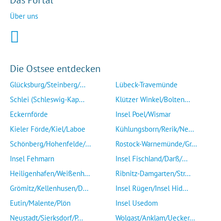
Das Portal
Über uns
Die Ostsee entdecken
Glücksburg/Steinberg/...
Lübeck-Travemünde
Schlei (Schleswig-Kap...
Klützer Winkel/Bolten...
Eckernförde
Insel Poel/Wismar
Kieler Förde/Kiel/Laboe
Kühlungsborn/Rerik/Ne...
Schönberg/Hohenfelde/...
Rostock-Warnemünde/Gr...
Insel Fehmarn
Insel Fischland/Darß/...
Heiligenhafen/Weißenh...
Ribnitz-Damgarten/Str...
Grömitz/Kellenhusen/D...
Insel Rügen/Insel Hid...
Eutin/Malente/Plön
Insel Usedom
Neustadt/Sierksdorf/P...
Wolgast/Anklam/Uecker...