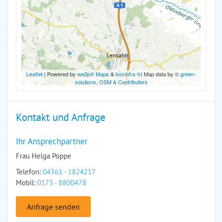
Leaflet
| Powered by
we2p® Maps
&
tourinfra ®
| Map data by ©
green-
solutions
,
OSM & Contributors
Kontakt und Anfrage
Ihr Ansprechpartner
Frau Helga Poppe
Telefon:
04361 - 1824217
Mobil:
0173 - 8800478
Anfrage senden