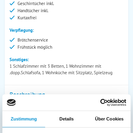
Geschirrtücher inkl.
Handtücher inkl.
Kurtaxfrei
Verpflegung:
Brötchenservice
Frühstück möglich
Sonstiges:
1 Schlafzimmer mit 3 Betten, 1 Wohnzimmer mit
.dopp.Schlafsofa, 1 Wohnküche mit Sitzplatz, Spielzeug
Beschreibung
Bei uns können Sie Kultur und Erholung erleben
Zustimmung
Details
Über Cookies
Die Ferienwohnung liegt in einer sehr ruhigen Wohngegend
von Oldenburg in einer Stichstraße, unmittelbar am