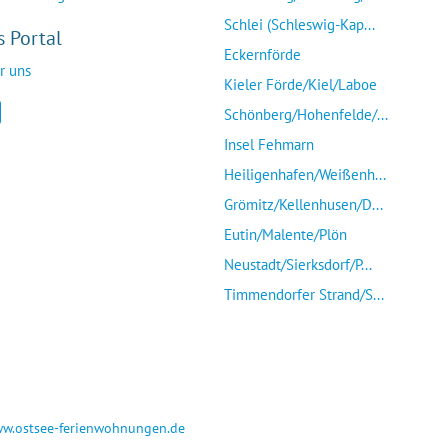
Schlei (Schleswig-Kap...
s Portal
Eckernförde
r uns
Kieler Förde/Kiel/Laboe
Schönberg/Hohenfelde/...
Insel Fehmarn
Heiligenhafen/Weißenh...
Grömitz/Kellenhusen/D...
Eutin/Malente/Plön
Neustadt/Sierksdorf/P...
Timmendorfer Strand/S...
w.ostsee-ferienwohnungen.de