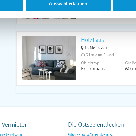
Objekttyp
Größ
Auswahl erlauben
Ferienhaus
100 
Holzhaus
in Neustadt
3 km zum Strand
Objekttyp
Größ
Ferienhaus
60 m
r Vermieter
Die Ostsee entdecken
mieter-Login
Glücksburg/Steinberg/...