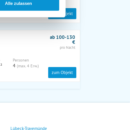
e
Personen
Alle zulassen
m²
5
(max. 4 Erw.)
zum Objekt
ab 100-130
€
pro Nacht
e
Personen
²
4
(max. 4 Erw.)
zum Objekt
Lübeck-Travemünde