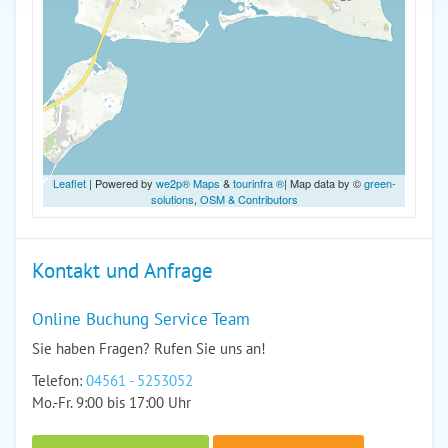
Leaflet
| Powered by
we2p® Maps
&
tourinfra ®
| Map data by ©
green-
solutions
,
OSM & Contributors
Kontakt und Anfrage
Online Buchung Service Team
Sie haben Fragen? Rufen Sie uns an!
Telefon:
04561 - 5253052
Mo.-Fr. 9:00 bis 17:00 Uhr