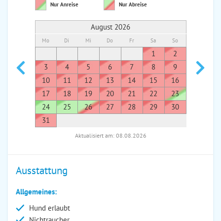
Nur Anreise
Nur Abreise
August 2026
Mo
Di
Mi
Do
Fr
Sa
So
Mo
Di
1
2
1
3
4
5
6
7
8
9
7
8
10
11
12
13
14
15
16
14
1
17
18
19
20
21
22
23
21
2
24
25
26
27
28
29
30
28
2
31
Aktualisiert am: 08.08.2026
Ausstattung
Allgemeines:
Hund erlaubt
Nichtraucher