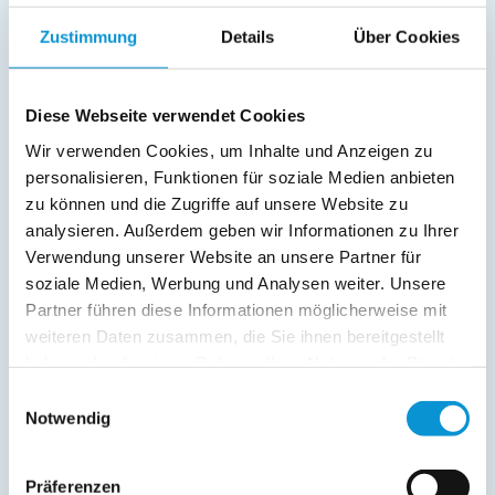
Kinderhochstuhl
Zustimmung
Details
Über Cookies
Radio
Außenanlage:
Diese Webseite verwendet Cookies
Parkplatz
Balkon
Wir verwenden Cookies, um Inhalte und Anzeigen zu
personalisieren, Funktionen für soziale Medien anbieten
Service:
zu können und die Zugriffe auf unsere Website zu
analysieren. Außerdem geben wir Informationen zu Ihrer
Verpflegung:
Verwendung unserer Website an unsere Partner für
soziale Medien, Werbung und Analysen weiter. Unsere
Partner führen diese Informationen möglicherweise mit
Beschreibung
weiteren Daten zusammen, die Sie ihnen bereitgestellt
haben oder die sie im Rahmen Ihrer Nutzung der Dienste
Ferienwohnung Wehrend mit Balkon auf Fehmarn
gesammelt haben.
Einwilligungsauswahl
Notwendig
weiterlesen
Präferenzen