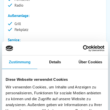
Radio
Außenanlage:
Grill
Parkplatz
Service:
Geschirrtücher inkl.
Verpflegung:
Zustimmung
Details
Über Cookies
Beschreibung
Diese Webseite verwendet Cookies
Wir verwenden Cookies, um Inhalte und Anzeigen zu
Kurzbeschreibung: Ein Erlebnis für die Sinne. Mit dieser
personalisieren, Funktionen für soziale Medien anbieten
FeWo ist die Urlaubsgarantie schon gegeben. Die liebevoll
zu können und die Zugriffe auf unsere Website zu
eingerichtete Ferienwohnung befindet sich im Yachthafen
analysieren. Außerdem geben wir Informationen zu Ihrer
Fehmarn Südstrand zwischen Strand, Sand, Meer. Von hier