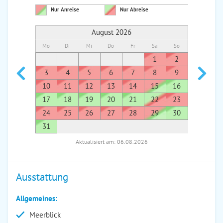
Nur Anreise
Nur Abreise
August 2026
Mo
Di
Mi
Do
Fr
Sa
So
Mo
Di
1
2
1
3
4
5
6
7
8
9
7
8
10
11
12
13
14
15
16
14
1
17
18
19
20
21
22
23
21
2
24
25
26
27
28
29
30
28
2
31
Aktualisiert am: 06.08.2026
Ausstattung
Allgemeines:
Meerblick