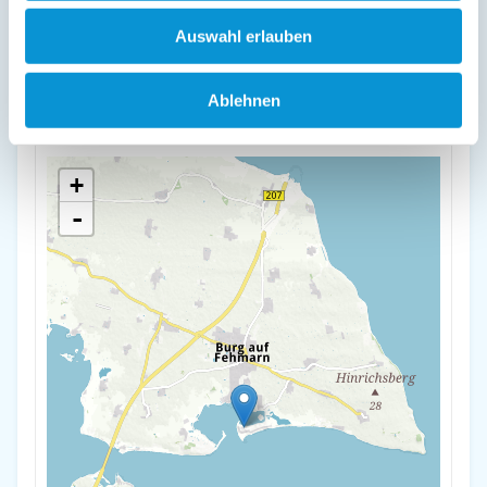
Lage & Adresse des Objektes
Auswahl erlauben
"Apartment - FerienOase" mit Blick auf Yachthafen
Stranddistelweg 3
Ablehnen
23769 Fehmarn OT Burgtiefe
+
-