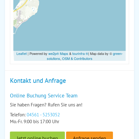
Leaflet
| Powered by
we2p® Maps
&
tourinfra ®
| Map data by ©
green-
solutions
,
OSM & Contributors
Kontakt und Anfrage
Online Buchung Service Team
Sie haben Fragen? Rufen Sie uns an!
Telefon:
04561 - 5253052
Mo.-Fr. 9:00 bis 17:00 Uhr
Jetzt online buchen
Anfrage senden