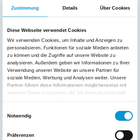
Kinderhochstuhl
Zustimmung
Details
Über Cookies
Außenanlage:
Parkplatz
Diese Webseite verwendet Cookies
Grillplatz
Wir verwenden Cookies, um Inhalte und Anzeigen zu
personalisieren, Funktionen für soziale Medien anbieten
Service:
zu können und die Zugriffe auf unsere Website zu
analysieren. Außerdem geben wir Informationen zu Ihrer
Verpflegung:
Verwendung unserer Website an unsere Partner für
soziale Medien, Werbung und Analysen weiter. Unsere
Partner führen diese Informationen möglicherweise mit
Beschreibung
weiteren Daten zusammen, die Sie ihnen bereitgestellt
haben oder die sie im Rahmen Ihrer Nutzung der Dienste
Ferienwohnung Bootsblick auf Fehmarn
gesammelt haben.
Einwilligungsauswahl
Notwendig
weiterlesen
Präferenzen