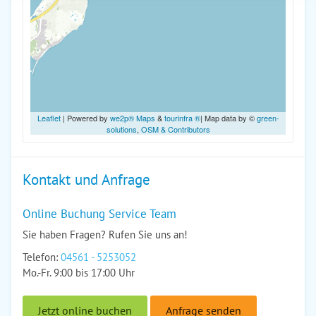
Leaflet
| Powered by
we2p® Maps
&
tourinfra ®
| Map data by ©
green-
solutions
,
OSM & Contributors
Kontakt und Anfrage
Online Buchung Service Team
Sie haben Fragen? Rufen Sie uns an!
Telefon:
04561 - 5253052
Mo.-Fr. 9:00 bis 17:00 Uhr
Jetzt online buchen
Anfrage senden