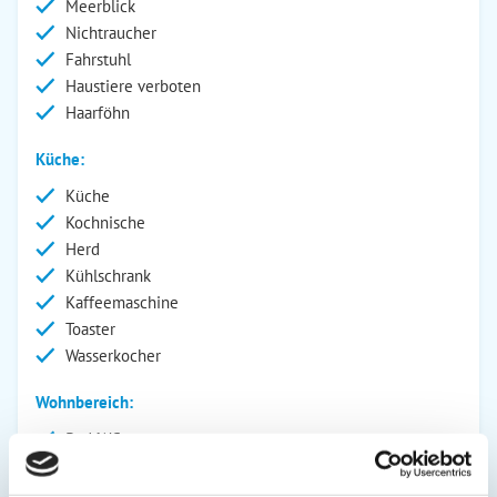
Meerblick
Nichtraucher
Fahrstuhl
Haustiere verboten
Haarföhn
Küche:
Küche
Kochnische
Herd
Kühlschrank
Kaffeemaschine
Toaster
Wasserkocher
Wohnbereich:
Bad/WC
Kinderbett
Fernseher