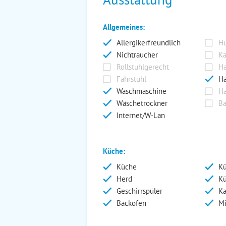
Allgemeines:
Allergikerfreundlich
Hu
Nichtraucher
Ka
Rollstuhlgerecht
Ha
Fahrstuhl
Ha
Waschmaschine
Ha
Wäschetrockner
Ba
Internet/W-Lan
Küche:
Küche
Kü
Herd
Kü
Geschirrspüler
Ka
Backofen
Mi