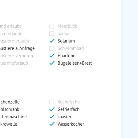
nd erlaubt
Meerblick
tze erlaubt
Sauna
ustiere erlaubt
Solarium
ustiere a. Anfrage
Schwimmbad
ustiere verboten
Haarföhn
uernhofurlaub
Bügeleisen+Brett
chenzeile
Kochnische
hlschrank
Gefrierfach
ffeemaschine
Toaster
krowelle
Wasserkocher