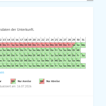
sdaten der Unterkunft.
2
13
14
15
16
17
18
19
20
21
22
23
24
25
26
27
28
29
30
31
i
Do
Fr
Sa
So
Mo
Di
Mi
Do
Fr
Sa
So
Mo
Di
Mi
Do
Fr
Sa
So
Mo
a
So
Mo
Di
Mi
Do
Fr
Sa
So
Mo
Di
Mi
Do
Fr
Sa
So
Mo
Di
Mi
o
Di
Mi
Do
Fr
Sa
So
Mo
Di
Mi
Do
Fr
Sa
So
Mo
Di
Mi
Do
Fr
Sa
o
Fr
Sa
So
Mo
Di
Mi
Do
Fr
Sa
So
Mo
Di
Mi
Do
Fr
Sa
So
Mo
a
So
Mo
Di
Mi
Do
Fr
Sa
So
Mo
Di
Mi
Do
Fr
Sa
So
Mo
Di
Mi
Do
den
ar
Mo
Nur Anreise
Mo
Nur Abreise
tualisiert am: 16.07.2026