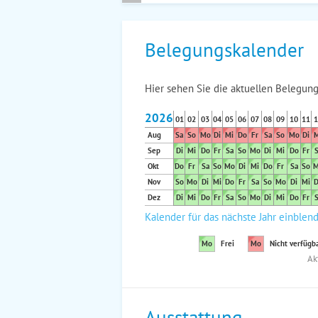
Belegungskalender
Hier sehen Sie die aktuellen Belegung
2026
01
02
03
04
05
06
07
08
09
10
11
1
Aug
Sa
So
Mo
Di
Mi
Do
Fr
Sa
So
Mo
Di
M
Sep
Di
Mi
Do
Fr
Sa
So
Mo
Di
Mi
Do
Fr
S
Okt
Do
Fr
Sa
So
Mo
Di
Mi
Do
Fr
Sa
So
M
Nov
So
Mo
Di
Mi
Do
Fr
Sa
So
Mo
Di
Mi
D
Dez
Di
Mi
Do
Fr
Sa
So
Mo
Di
Mi
Do
Fr
S
Kalender für das nächste Jahr einblen
Mo
Frei
Mo
Nicht verfügb
Ak
Ausstattung