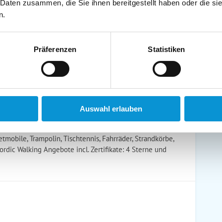
schirrtücher inkl.
Handtücher inkl.
 Daten zusammen, die Sie ihnen bereitgestellt haben oder die s
randkorb am Strand
Bollerwagen
n.
Präferenzen
Statistiken
ühstück möglich
Halbpension möglich
Auswahl erlauben
tmobile, Trampolin, Tischtennis, Fahrräder, Strandkörbe,
dic Walking Angebote incl. Zertifikate: 4 Sterne und