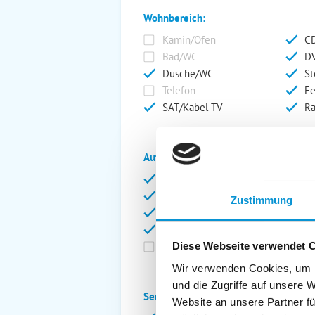
Wohnbereich:
Kamin/Ofen
CD
Bad/WC
DV
Dusche/WC
St
Telefon
Fe
SAT/Kabel-TV
Ra
Außenanlage:
Garten/Liegewiese
Ca
Gartenstühle
Pa
Zustimmung
Liegen
Ga
Terrasse
Ki
Balkon
Ab
Diese Webseite verwendet 
Wir verwenden Cookies, um I
und die Zugriffe auf unsere 
Service:
Website an unsere Partner fü