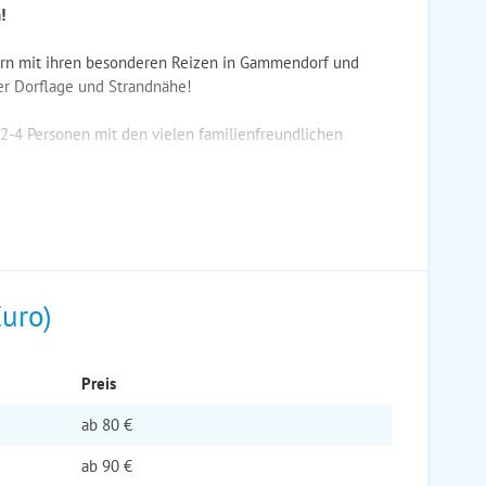
!
rn mit ihren besonderen Reizen in Gammendorf und
her Dorflage und Strandnähe!
 2-4 Personen mit den vielen familienfreundlichen
Euro)
Preis
ab
80 €
ab
90 €