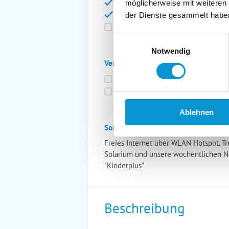
Bettwäsche inkl.
Ge
möglicherweise mit weiteren
Fahrräder
St
der Dienste gesammelt habe
Kurtaxfrei
Einwilligungsauswahl
Notwendig
Verpflegung:
Brötchenservice
Fr
Vollpension möglich
Ablehnen
Sonstiges:
Freies Internet über WLAN Hotspot. Tre
Solarium und unsere wöchentlichen Nor
"Kinderplus"
Beschreibung