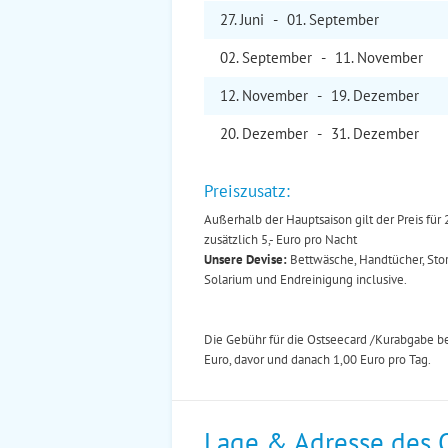
27. Jun
i
-
01. Sep
tember
02. Sep
tember
-
11. Nov
ember
12. Nov
ember
-
19. Dez
ember
20. Dez
ember
-
31. Dez
ember
Preiszusatz:
Außerhalb der Hauptsaison gilt der Preis fü
zusätzlich 5,- Euro pro Nacht
Unsere Devise:
Bettwäsche, Handtücher, Storm
Solarium und Endreinigung inclusive.
Die Gebühr für die Ostseecard /Kurabgabe be
Euro, davor und danach 1,00 Euro pro Tag.
Lage & Adresse des 