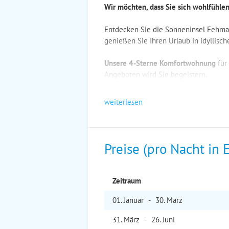
Wir möchten, dass Sie sich wohlfühlen
Entdecken Sie die Sonneninsel Fehma
genießen Sie Ihren Urlaub in idyllisc
Unsere 4-Sterne Komfortwohnung
für
Angeboten wird Sie begeistern.
weiterlesen
Preise (pro Nacht in 
Zeitraum
01. Jan
uar
-
30. Mär
z
31. Mär
z
-
26. Jun
i