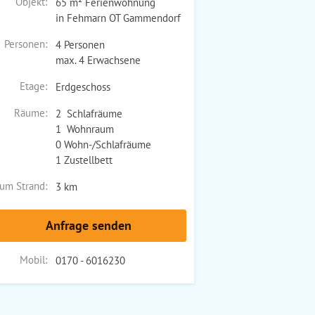
Objekt:
65 m² Ferienwohnung
in Fehmarn OT Gammendorf
Personen:
4 Personen
max. 4 Erwachsene
Etage:
Erdgeschoss
Räume:
2 Schlafräume
1 Wohnraum
0 Wohn-/Schlafräume
1 Zustellbett
um Strand:
3 km
Anfrage senden
Mobil:
0170 - 6016230