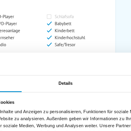
-Player
Schlafsofa
D-Player
Babybett
ereoanlage
Kinderbett
rnseher
Kinderhochstuhl
dio
Safe/Tresor
rport
Grill
rkplatz
Grillplatz
Details
rage
Wintergarten
nderspielplatz
Swimmingpool
stellraum
Cookies
nhalte und Anzeigen zu personalisieren, Funktionen für soziale
Website zu analysieren. Außerdem geben wir Informationen zu I
r soziale Medien, Werbung und Analysen weiter. Unsere Partner