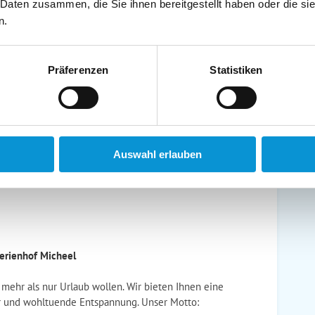
schirrtücher inkl.
Handtücher inkl.
 Daten zusammen, die Sie ihnen bereitgestellt haben oder die s
randkorb am Strand
Bollerwagen
n.
Präferenzen
Statistiken
ühstück möglich
Halbpension möglich
Auswahl erlauben
erienhof Micheel
 mehr als nur Urlaub wollen. Wir bieten Ihnen eine
ur und wohltuende Entspannung. Unser Motto: