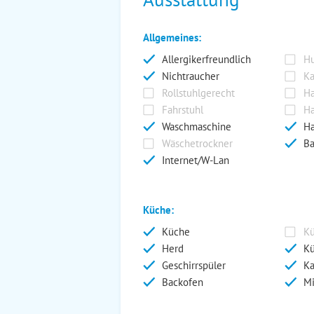
Allgemeines:
Allergikerfreundlich
Hu
Nichtraucher
Ka
Rollstuhlgerecht
Ha
Fahrstuhl
Ha
Waschmaschine
Ha
Wäschetrockner
Ba
Internet/W-Lan
Küche:
Küche
Kü
Herd
Kü
Geschirrspüler
Ka
Backofen
Mi