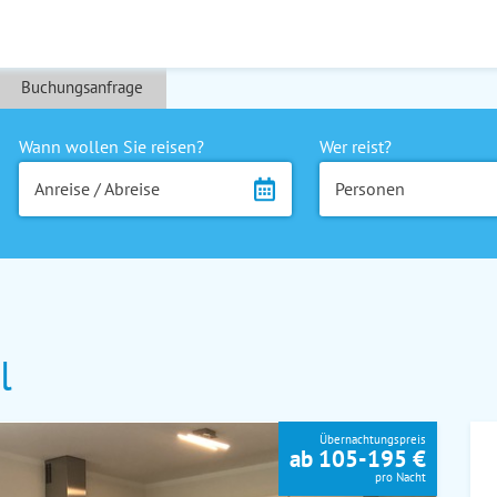
Buchungsanfrage
Wann wollen Sie reisen?
Wer reist?
Anreise / Abreise
Personen
l
Übernachtungspreis
ab 105-195 €
pro Nacht