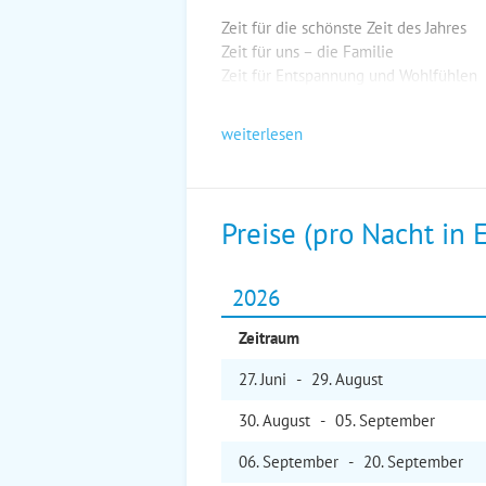
Zeit für die schönste Zeit des Jahres
Zeit für uns – die Familie
Zeit für Entspannung und Wohlfühlen
weiterlesen
Preise (pro Nacht in 
2026
Zeitraum
27. Jun
i
-
29. Aug
ust
30. Aug
ust
-
05. Sep
tember
06. Sep
tember
-
20. Sep
tember