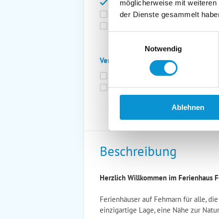
Bettwäsche inkl.
Ge
möglicherweise mit weiteren
Fahrräder
St
der Dienste gesammelt habe
Kurtaxfrei
Einwilligungsauswahl
Notwendig
Verpflegung:
Brötchenservice
Fr
Vollpension möglich
Ablehnen
Beschreibung
Herzlich Willkommen im Ferienhaus F
Ferienhäuser auf Fehmarn für alle, die
einzigartige Lage, eine Nähe zur Nat