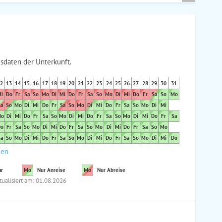
sdaten der Unterkunft.
2
13
14
15
16
17
18
19
20
21
22
23
24
25
26
27
28
29
30
31
i
Do
Fr
Sa
So
Mo
Di
Mi
Do
Fr
Sa
So
Mo
Di
Mi
Do
Fr
Sa
So
Mo
a
So
Mo
Di
Mi
Do
Fr
Sa
So
Mo
Di
Mi
Do
Fr
Sa
So
Mo
Di
Mi
o
Di
Mi
Do
Fr
Sa
So
Mo
Di
Mi
Do
Fr
Sa
So
Mo
Di
Mi
Do
Fr
Sa
o
Fr
Sa
So
Mo
Di
Mi
Do
Fr
Sa
So
Mo
Di
Mi
Do
Fr
Sa
So
Mo
a
So
Mo
Di
Mi
Do
Fr
Sa
So
Mo
Di
Mi
Do
Fr
Sa
So
Mo
Di
Mi
Do
den
ar
Mo
Nur Anreise
Mo
Nur Abreise
tualisiert am: 01.08.2026