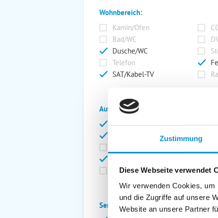
Wohnbereich:
Kamin/Ofen
CD
Bad/WC
DV
Dusche/WC
St
Telefon
Fe
SAT/Kabel-TV
Ra
Außenanlage:
Garten/Liegewiese
Ca
Gartenstühle
Pa
Zustimmung
Liegen
Ga
Terrasse
Ki
Balkon
Ab
Diese Webseite verwendet 
Wir verwenden Cookies, um I
und die Zugriffe auf unsere 
Service:
Website an unsere Partner fü