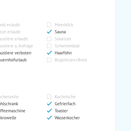
nd erlaubt
Meerblick
tze erlaubt
Sauna
ustiere erlaubt
Solarium
ustiere a. Anfrage
Schwimmbad
ustiere verboten
Haarföhn
uernhofurlaub
Bügeleisen+Brett
chenzeile
Kochnische
hlschrank
Gefrierfach
ffeemaschine
Toaster
krowelle
Wasserkocher