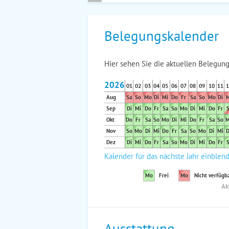
Belegungskalender
Hier sehen Sie die aktuellen Belegung
2026
01
02
03
04
05
06
07
08
09
10
11
1
Aug
Sa
So
Mo
Di
Mi
Do
Fr
Sa
So
Mo
Di
M
Sep
Di
Mi
Do
Fr
Sa
So
Mo
Di
Mi
Do
Fr
S
Okt
Do
Fr
Sa
So
Mo
Di
Mi
Do
Fr
Sa
So
M
Nov
So
Mo
Di
Mi
Do
Fr
Sa
So
Mo
Di
Mi
D
Dez
Di
Mi
Do
Fr
Sa
So
Mo
Di
Mi
Do
Fr
S
Kalender für das nächste Jahr einblen
Mo
Frei
Mo
Nicht verfügb
Ak
Ausstattung