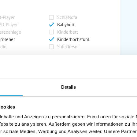
-Player
Schlafsofa
D-Player
Babybett
ereoanlage
Kinderbett
rnseher
Kinderhochstuhl
dio
Safe/Tresor
rport
Grill
rkplatz
Grillplatz
Details
rage
Wintergarten
nderspielplatz
Swimmingpool
stellraum
Cookies
nhalte und Anzeigen zu personalisieren, Funktionen für soziale
Website zu analysieren. Außerdem geben wir Informationen zu I
r soziale Medien, Werbung und Analysen weiter. Unsere Partner