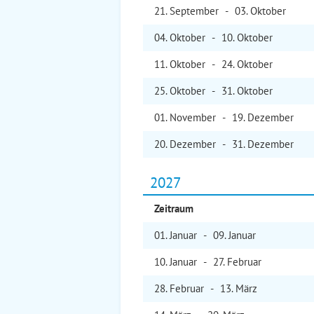
21. Sep
tember
-
03. Okt
ober
04. Okt
ober
-
10. Okt
ober
11. Okt
ober
-
24. Okt
ober
25. Okt
ober
-
31. Okt
ober
01. Nov
ember
-
19. Dez
ember
20. Dez
ember
-
31. Dez
ember
2027
Zeitraum
01. Jan
uar
-
09. Jan
uar
10. Jan
uar
-
27. Feb
ruar
28. Feb
ruar
-
13. Mär
z