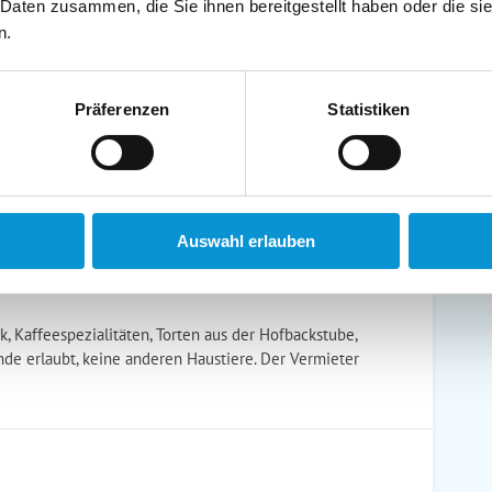
 Daten zusammen, die Sie ihnen bereitgestellt haben oder die s
schirrtücher inkl.
Handtücher inkl.
n.
randkorb am Strand
Bollerwagen
Präferenzen
Statistiken
ühstück möglich
Halbpension möglich
Auswahl erlauben
, Kaffeespezialitäten, Torten aus der Hofbackstube,
de erlaubt, keine anderen Haustiere. Der Vermieter