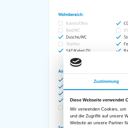
Wohnbereich:
Kamin/Ofen
CD
Bad/WC
DV
Dusche/WC
St
Telefon
Fe
SAT/Kabel-TV
Ra
Außenanlage:
Garten/Liegewiese
Ca
Zustimmung
Gartenstühle
Pa
Liegen
Ga
Diese Webseite verwendet 
Terrasse
Ki
Balkon
Ab
Wir verwenden Cookies, um I
und die Zugriffe auf unsere 
Website an unsere Partner fü
Service: