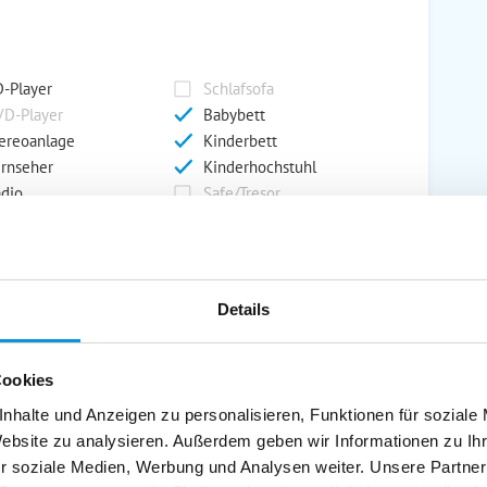
-Player
Schlafsofa
D-Player
Babybett
ereoanlage
Kinderbett
rnseher
Kinderhochstuhl
dio
Safe/Tresor
rport
Grill
Details
rkplatz
Grillplatz
rage
Wintergarten
Cookies
nderspielplatz
Swimmingpool
stellraum
nhalte und Anzeigen zu personalisieren, Funktionen für soziale
Website zu analysieren. Außerdem geben wir Informationen zu I
r soziale Medien, Werbung und Analysen weiter. Unsere Partner