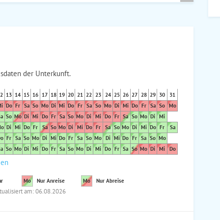
sdaten der Unterkunft.
2
13
14
15
16
17
18
19
20
21
22
23
24
25
26
27
28
29
30
31
i
Do
Fr
Sa
So
Mo
Di
Mi
Do
Fr
Sa
So
Mo
Di
Mi
Do
Fr
Sa
So
Mo
a
So
Mo
Di
Mi
Do
Fr
Sa
So
Mo
Di
Mi
Do
Fr
Sa
So
Mo
Di
Mi
o
Di
Mi
Do
Fr
Sa
So
Mo
Di
Mi
Do
Fr
Sa
So
Mo
Di
Mi
Do
Fr
Sa
o
Fr
Sa
So
Mo
Di
Mi
Do
Fr
Sa
So
Mo
Di
Mi
Do
Fr
Sa
So
Mo
a
So
Mo
Di
Mi
Do
Fr
Sa
So
Mo
Di
Mi
Do
Fr
Sa
So
Mo
Di
Mi
Do
den
ar
Mo
Nur Anreise
Mo
Nur Abreise
tualisiert am: 06.08.2026