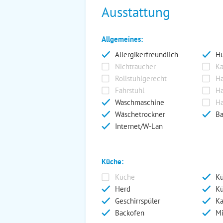
Ausstattung
Allgemeines:
Allergikerfreundlich
Hu
Nichtraucher
Ka
Rollstuhlgerecht
Ha
Fahrstuhl
Ha
Waschmaschine
Ha
Wäschetrockner
Ba
Internet/W-Lan
Küche:
Küche
Kü
Herd
Kü
Geschirrspüler
Ka
Backofen
Mi