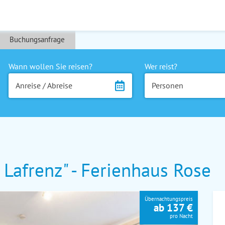
Buchungsanfrage
Wann wollen Sie reisen?
Wer reist?
Anreise / Abreise
Personen
Lafrenz" - Ferienhaus Rose
Übernachtungspreis
ab 137 €
pro Nacht