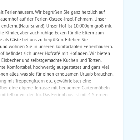
t Ferienhäusern. Wir begrüßen Sie ganz herzlich auf
auernhof auf der Ferien-Ostsee-Insel-Fehmarn. Unser
entfernt (Naturstrand). Unser Hof ist 10.000qm groß mit
ie Kinder, aber auch ruhige Ecken für die Eltern zum
e als Gäste bei uns zu begrüßen. Erleben Sie
 und wohnen Sie in unseren komfortablen Ferienhäusern.
of befindet sich unser Hofcafé mit Hofladen. Wir bieten
re Eisbecher und selbstgemachte Kuchen und Torten.
te Komfortabel, hochwertig ausgestattet und ganz viel
onen alles, was sie für einen erholsamen Urlaub brauchen.
ng mit Treppengittern etc. gewährleistet eine
 über eine eigene Terrasse mit bequemen Gartenmöbeln
mittelbar vor der Tür. Das Ferienhaus ist mit 4 Sternen