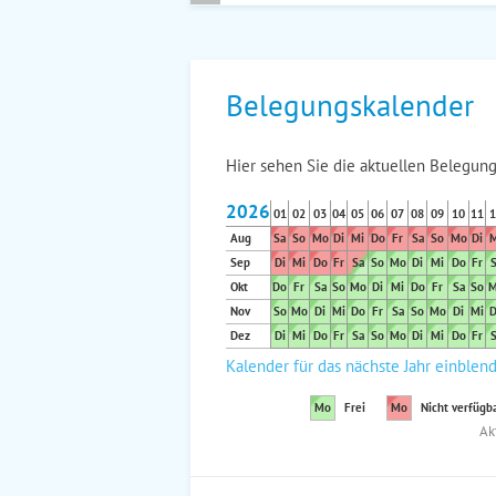
Belegungskalender
Hier sehen Sie die aktuellen Belegung
2026
01
02
03
04
05
06
07
08
09
10
11
1
Aug
Sa
So
Mo
Di
Mi
Do
Fr
Sa
So
Mo
Di
M
Sep
Di
Mi
Do
Fr
Sa
So
Mo
Di
Mi
Do
Fr
S
Okt
Do
Fr
Sa
So
Mo
Di
Mi
Do
Fr
Sa
So
M
Nov
So
Mo
Di
Mi
Do
Fr
Sa
So
Mo
Di
Mi
D
Dez
Di
Mi
Do
Fr
Sa
So
Mo
Di
Mi
Do
Fr
S
Kalender für das nächste Jahr einblen
Mo
Frei
Mo
Nicht verfügb
Ak