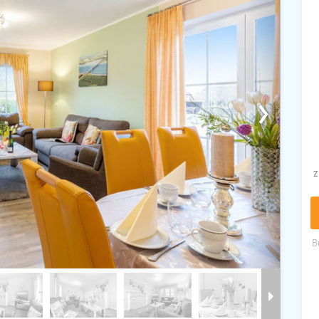
›
z
B