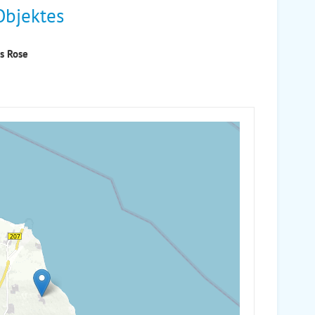
Objektes
us Rose