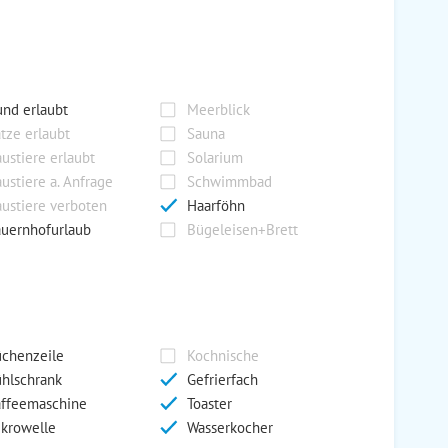
nd erlaubt
Meerblick
tze erlaubt
Sauna
ustiere erlaubt
Solarium
ustiere a. Anfrage
Schwimmbad
ustiere verboten
Haarföhn
uernhofurlaub
Bügeleisen+Brett
chenzeile
Kochnische
hlschrank
Gefrierfach
ffeemaschine
Toaster
krowelle
Wasserkocher