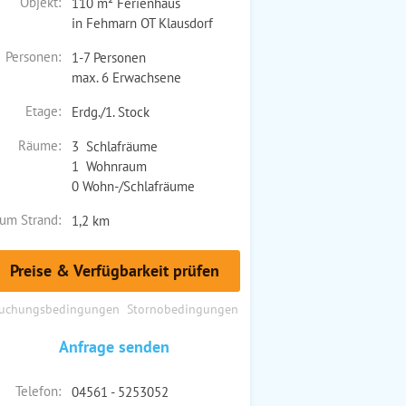
Objekt:
110 m² Ferienhaus
in Fehmarn OT Klausdorf
Personen:
1-7 Personen
max. 6 Erwachsene
Etage:
Erdg./1. Stock
Räume:
3 Schlafräume
1 Wohnraum
0 Wohn-/Schlafräume
um Strand:
1,2 km
Preise & Verfügbarkeit prüfen
uchungsbedingungen
Stornobedingungen
Anfrage senden
Telefon:
04561 - 5253052