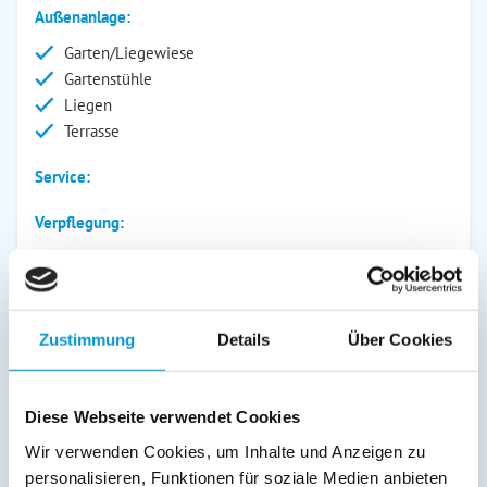
Außenanlage:
Garten/Liegewiese
Gartenstühle
Liegen
Terrasse
Service:
Verpflegung:
Beschreibung
Zustimmung
Details
Über Cookies
Kurzbeschreibung: Gemütliche Ferienwohnung mit Terrasse
in ruhiger Lage. Genießen Sie einen erholsamen Urlaub mit
der ganzen Familie in Lemkenhafen. Lagebeschreibung: Die
Diese Webseite verwendet Cookies
Ferienwohnung befindet sich im ruhigen Hafenort
Wir verwenden Cookies, um Inhalte und Anzeigen zu
Lemkenhafen im Südwesten der Insel Fehmarn. Der kleine
personalisieren, Funktionen für soziale Medien anbieten
Ort besticht durch seinen maritimen Charme, den