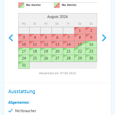
Nur Anreise
Nur Abreise
August 2026
Mo
Di
Mi
Do
Fr
Sa
So
Mo
Di
1
2
1
3
4
5
6
7
8
9
7
8
10
11
12
13
14
15
16
14
1
17
18
19
20
21
22
23
21
2
24
25
26
27
28
29
30
28
2
31
Aktualisiert am: 07.08.2026
Ausstattung
Allgemeines:
Nichtraucher