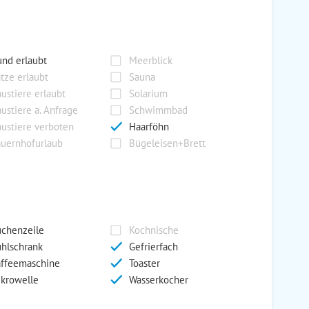
nd erlaubt
Meerblick
tze erlaubt
Sauna
ustiere erlaubt
Solarium
ustiere a. Anfrage
Schwimmbad
ustiere verboten
Haarföhn
uernhofurlaub
Bügeleisen+Brett
chenzeile
Kochnische
hlschrank
Gefrierfach
ffeemaschine
Toaster
krowelle
Wasserkocher