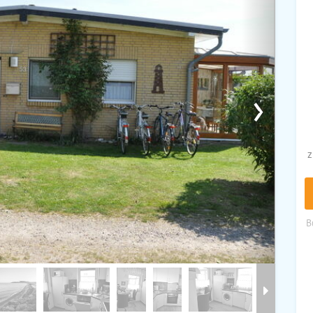
›
z
B