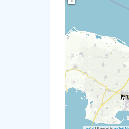
-
Leaflet
| Powered by
we2p® M