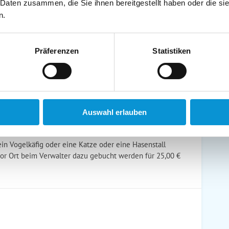
 Daten zusammen, die Sie ihnen bereitgestellt haben oder die s
schirrtücher inkl.
Handtücher inkl.
n.
randkorb am Strand
Bollerwagen
Präferenzen
Statistiken
ühstück möglich
Halbpension möglich
Auswahl erlauben
ein Vogelkäfig oder eine Katze oder eine Hasenstall
vor Ort beim Verwalter dazu gebucht werden für 25,00 €