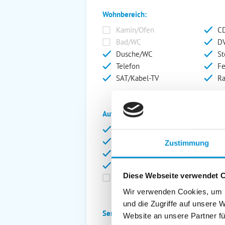
Wohnbereich:
Kamin/Ofen
CD
Bad/WC
DV
Dusche/WC
St
Telefon
Fe
SAT/Kabel-TV
Ra
Außenanlage:
Garten/Liegewiese
Ca
Gartenstühle
Pa
Zustimmung
Liegen
Ga
Terrasse
Ki
Diese Webseite verwendet 
Balkon
Ab
Wir verwenden Cookies, um I
und die Zugriffe auf unsere 
Service:
Website an unsere Partner fü