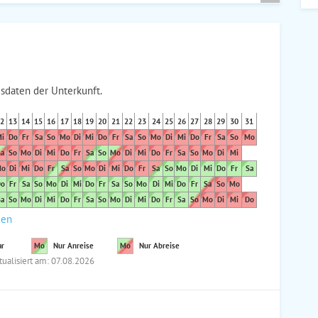
sdaten der Unterkunft.
2
13
14
15
16
17
18
19
20
21
22
23
24
25
26
27
28
29
30
31
i
Do
Fr
Sa
So
Mo
Di
Mi
Do
Fr
Sa
So
Mo
Di
Mi
Do
Fr
Sa
So
Mo
a
So
Mo
Di
Mi
Do
Fr
Sa
So
Mo
Di
Mi
Do
Fr
Sa
So
Mo
Di
Mi
o
Di
Mi
Do
Fr
Sa
So
Mo
Di
Mi
Do
Fr
Sa
So
Mo
Di
Mi
Do
Fr
Sa
o
Fr
Sa
So
Mo
Di
Mi
Do
Fr
Sa
So
Mo
Di
Mi
Do
Fr
Sa
So
Mo
a
So
Mo
Di
Mi
Do
Fr
Sa
So
Mo
Di
Mi
Do
Fr
Sa
So
Mo
Di
Mi
Do
den
ar
Mo
Nur Anreise
Mo
Nur Abreise
tualisiert am: 07.08.2026