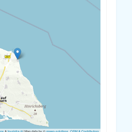
aps
&
tourinfra ®
| Map data by ©
green-solutions
,
OSM & Contributors