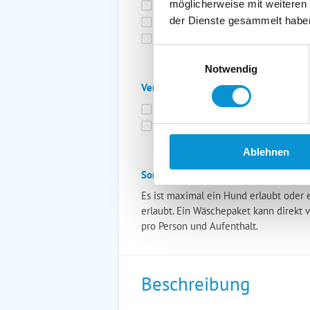
möglicherweise mit weiteren
Bettwäsche inkl.
Ge
der Dienste gesammelt habe
Fahrräder
St
Kurtaxfrei
Einwilligungsauswahl
Notwendig
Verpflegung:
Brötchenservice
Fr
Vollpension möglich
Ablehnen
Sonstiges:
Es ist maximal ein Hund erlaubt oder 
erlaubt. Ein Wäschepaket kann direkt 
pro Person und Aufenthalt.
Beschreibung