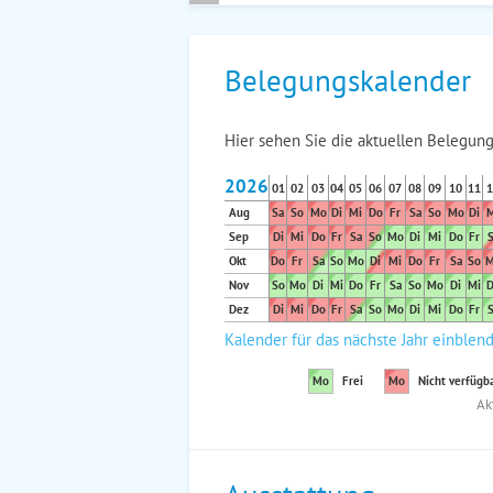
Belegungskalender
Hier sehen Sie die aktuellen Belegung
2026
01
02
03
04
05
06
07
08
09
10
11
1
Aug
Sa
So
Mo
Di
Mi
Do
Fr
Sa
So
Mo
Di
M
Sep
Di
Mi
Do
Fr
Sa
So
Mo
Di
Mi
Do
Fr
S
Okt
Do
Fr
Sa
So
Mo
Di
Mi
Do
Fr
Sa
So
M
Nov
So
Mo
Di
Mi
Do
Fr
Sa
So
Mo
Di
Mi
D
Dez
Di
Mi
Do
Fr
Sa
So
Mo
Di
Mi
Do
Fr
S
Kalender für das nächste Jahr einblen
Mo
Frei
Mo
Nicht verfügb
Ak