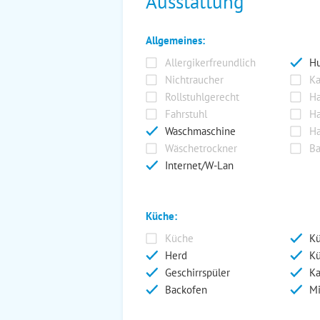
Ausstattung
Allgemeines:
Allergikerfreundlich
Hu
Nichtraucher
Ka
Rollstuhlgerecht
Ha
Fahrstuhl
Ha
Waschmaschine
Ha
Wäschetrockner
Ba
Internet/W-Lan
Küche:
Küche
Kü
Herd
Kü
Geschirrspüler
Ka
Backofen
Mi