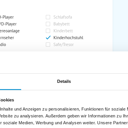
-Player
Schlafsofa
D-Player
Babybett
ereoanlage
Kinderbett
rnseher
Kinderhochstuhl
dio
Safe/Tresor
rport
Grill
rkplatz
Grillplatz
Details
rage
Wintergarten
nderspielplatz
Swimmingpool
Cookies
stellraum
nhalte und Anzeigen zu personalisieren, Funktionen für soziale
Website zu analysieren. Außerdem geben wir Informationen zu I
r soziale Medien, Werbung und Analysen weiter. Unsere Partner