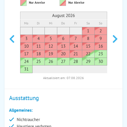
Nur Anreise
Nur Abreise
August 2026
Mo
Di
Mi
Do
Fr
Sa
So
Mo
Di
1
2
1
3
4
5
6
7
8
9
7
8
10
11
12
13
14
15
16
14
1
17
18
19
20
21
22
23
21
2
24
25
26
27
28
29
30
28
2
31
Aktualisiert am: 07.08.2026
Ausstattung
Allgemeines:
Nichtraucher
Haustiere verboten