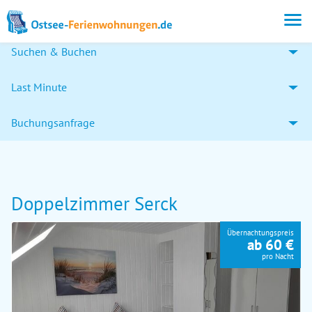
Suchen & Buchen
Last Minute
Buchungsanfrage
Doppelzimmer Serck
Übernachtungspreis
ab 60 €
pro Nacht