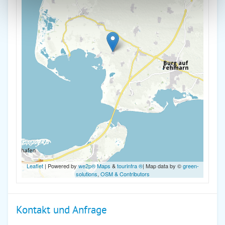
Leaflet
| Powered by
we2p® Maps
&
tourinfra ®
| Map data by ©
green-
solutions
,
OSM & Contributors
Kontakt und Anfrage