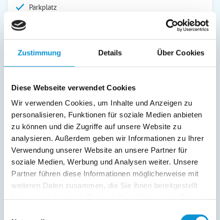
Parkplatz
Abstellraum
Service:
Zustimmung
Details
Über Cookies
Bettwäsche inkl.
Geschirrtücher inkl.
Diese Webseite verwendet Cookies
Verpflegung:
Wir verwenden Cookies, um Inhalte und Anzeigen zu
Sonstiges:
personalisieren, Funktionen für soziale Medien anbieten
Das von innen und außen abschließbare Badezimmer
zu können und die Zugriffe auf unsere Website zu
gehört ausschließlich zu diesem Zimmer und befindet sich
analysieren. Außerdem geben wir Informationen zu Ihrer
schräg gegenüber auf dem Flur. Handtücher bitte
Verwendung unserer Website an unsere Partner für
mitbringen.
soziale Medien, Werbung und Analysen weiter. Unsere
Partner führen diese Informationen möglicherweise mit
weiteren Daten zusammen, die Sie ihnen bereitgestellt
Beschreibung
haben oder die sie im Rahmen Ihrer Nutzung der Dienste
gesammelt haben.
Unser ruhiger Bauernhof befindet sich im Südwesten der
Einwilligungsauswahl