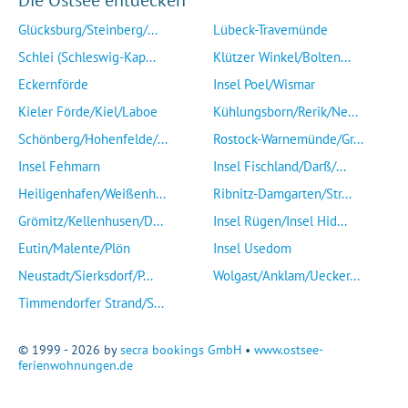
Die Ostsee entdecken
Glücksburg/Steinberg/...
Lübeck-Travemünde
Schlei (Schleswig-Kap...
Klützer Winkel/Bolten...
Eckernförde
Insel Poel/Wismar
Kieler Förde/Kiel/Laboe
Kühlungsborn/Rerik/Ne...
Schönberg/Hohenfelde/...
Rostock-Warnemünde/Gr...
Insel Fehmarn
Insel Fischland/Darß/...
Heiligenhafen/Weißenh...
Ribnitz-Damgarten/Str...
Grömitz/Kellenhusen/D...
Insel Rügen/Insel Hid...
Eutin/Malente/Plön
Insel Usedom
Neustadt/Sierksdorf/P...
Wolgast/Anklam/Uecker...
Timmendorfer Strand/S...
© 1999 - 2026 by
secra bookings GmbH
•
www.ostsee-
ferienwohnungen.de