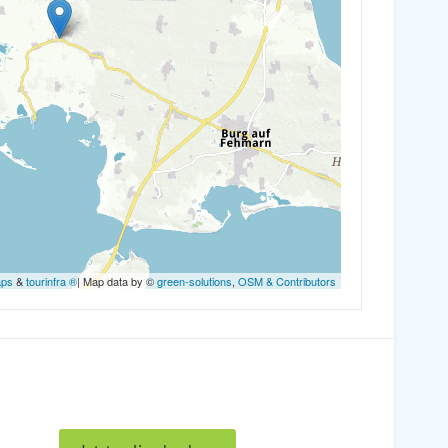
aps
&
tourinfra ®
| Map data by ©
green-solutions
,
OSM & Contributors