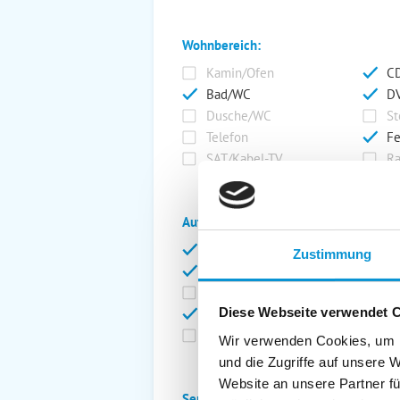
Wohnbereich:
Kamin/Ofen
CD
Bad/WC
DV
Dusche/WC
St
Telefon
Fe
SAT/Kabel-TV
Ra
Außenanlage:
Garten/Liegewiese
Ca
Zustimmung
Gartenstühle
Pa
Liegen
Ga
Diese Webseite verwendet 
Terrasse
Ki
Balkon
Ab
Wir verwenden Cookies, um I
und die Zugriffe auf unsere 
Website an unsere Partner fü
Service: