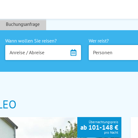
Buchungsanfrage
Wann wollen Sie reisen?
Wer reist?
Anreise / Abreise
Personen
LEO
Übernachtungspreis
ab 101-148 €
pro Nacht