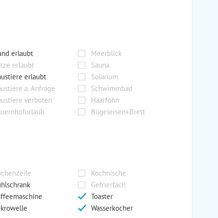
nd erlaubt
Meerblick
tze erlaubt
Sauna
ustiere erlaubt
Solarium
ustiere a. Anfrage
Schwimmbad
ustiere verboten
Haarföhn
uernhofurlaub
Bügeleisen+Brett
chenzeile
Kochnische
hlschrank
Gefrierfach
ffeemaschine
Toaster
krowelle
Wasserkocher