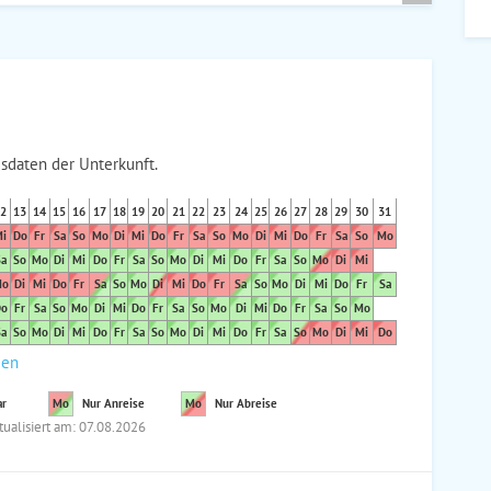
sdaten der Unterkunft.
2
13
14
15
16
17
18
19
20
21
22
23
24
25
26
27
28
29
30
31
i
Do
Fr
Sa
So
Mo
Di
Mi
Do
Fr
Sa
So
Mo
Di
Mi
Do
Fr
Sa
So
Mo
a
So
Mo
Di
Mi
Do
Fr
Sa
So
Mo
Di
Mi
Do
Fr
Sa
So
Mo
Di
Mi
o
Di
Mi
Do
Fr
Sa
So
Mo
Di
Mi
Do
Fr
Sa
So
Mo
Di
Mi
Do
Fr
Sa
o
Fr
Sa
So
Mo
Di
Mi
Do
Fr
Sa
So
Mo
Di
Mi
Do
Fr
Sa
So
Mo
a
So
Mo
Di
Mi
Do
Fr
Sa
So
Mo
Di
Mi
Do
Fr
Sa
So
Mo
Di
Mi
Do
den
ar
Mo
Nur Anreise
Mo
Nur Abreise
tualisiert am: 07.08.2026