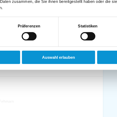
 Daten zusammen, die Sie ihnen bereitgestellt haben oder die s
schirrtücher inkl.
Handtücher inkl.
n.
randkorb am Strand
Bollerwagen
Präferenzen
Statistiken
ühstück möglich
Halbpension möglich
Auswahl erlauben
 Fehmarn