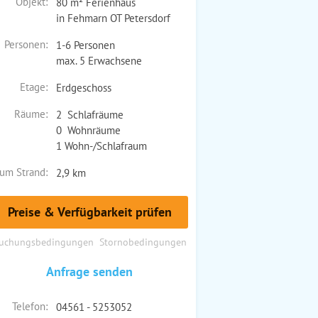
Objekt:
80 m² Ferienhaus
in Fehmarn OT Petersdorf
Personen:
1-6 Personen
max. 5 Erwachsene
Etage:
Erdgeschoss
Räume:
2 Schlafräume
0 Wohnräume
1 Wohn-/Schlafraum
um Strand:
2,9 km
Preise & Verfügbarkeit prüfen
uchungsbedingungen
Stornobedingungen
Anfrage senden
Telefon:
04561 - 5253052