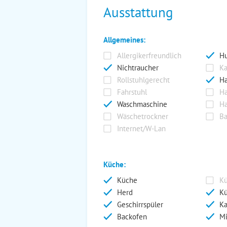
Ausstattung
Allgemeines:
Allergikerfreundlich
Hu
Nichtraucher
Ka
Rollstuhlgerecht
Ha
Fahrstuhl
Ha
Waschmaschine
Ha
Wäschetrockner
Ba
Internet/W-Lan
Küche:
Küche
Kü
Herd
Kü
Geschirrspüler
Ka
Backofen
Mi