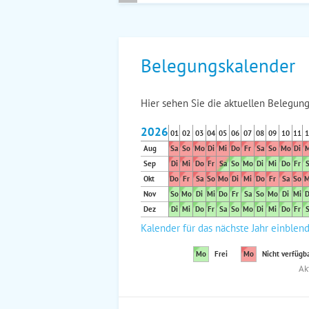
Belegungskalender
Hier sehen Sie die aktuellen Belegung
2026
01
02
03
04
05
06
07
08
09
10
11
1
Aug
Sa
So
Mo
Di
Mi
Do
Fr
Sa
So
Mo
Di
M
Sep
Di
Mi
Do
Fr
Sa
So
Mo
Di
Mi
Do
Fr
S
Okt
Do
Fr
Sa
So
Mo
Di
Mi
Do
Fr
Sa
So
M
Nov
So
Mo
Di
Mi
Do
Fr
Sa
So
Mo
Di
Mi
D
Dez
Di
Mi
Do
Fr
Sa
So
Mo
Di
Mi
Do
Fr
S
Kalender für das nächste Jahr einblen
Mo
Frei
Mo
Nicht verfügb
Ak