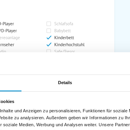
-Player
Schlafsofa
D-Player
Babybett
ereoanlage
Kinderbett
rnseher
Kinderhochstuhl
dio
Safe/Tresor
rport
Grill
Details
rkplatz
Grillplatz
rage
Wintergarten
Cookies
nderspielplatz
Swimmingpool
stellraum
nhalte und Anzeigen zu personalisieren, Funktionen für soziale
Website zu analysieren. Außerdem geben wir Informationen zu I
r soziale Medien, Werbung und Analysen weiter. Unsere Partner