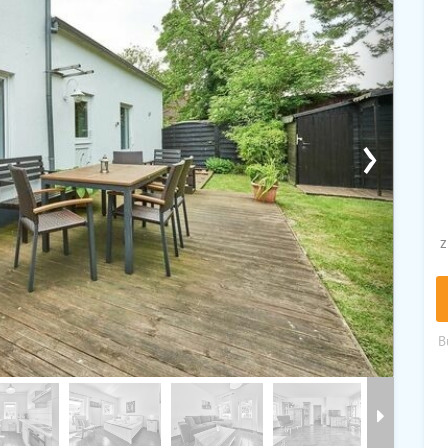
›
z
B