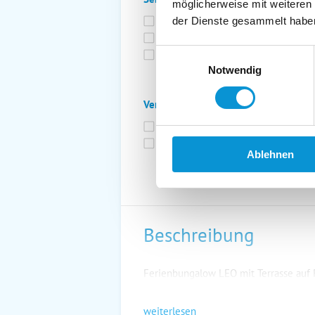
möglicherweise mit weiteren
Bettwäsche inkl.
Ge
der Dienste gesammelt habe
Fahrräder
St
Einwilligungsauswahl
Kurtaxfrei
Notwendig
Verpflegung:
Brötchenservice
Fr
Vollpension möglich
Ablehnen
Beschreibung
Ferienbungalow LEO mit Terrasse auf
weiterlesen