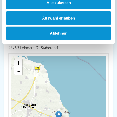
Alle zulassen
weiterlesen
Auswahl erlauben
Lage & Adresse des Objektes
Ablehnen
Backhaus 1
Dörpstraat 26
23769 Fehmarn OT Staberdorf
+
-