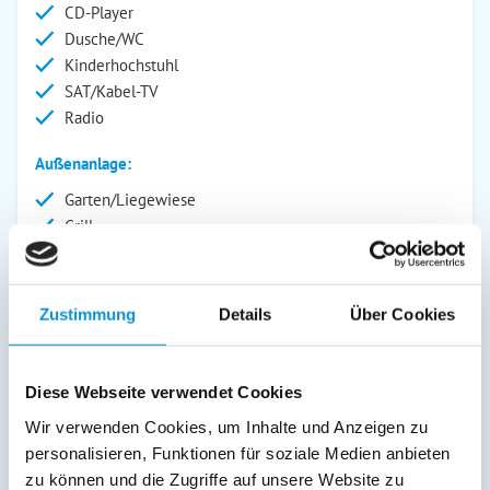
CD-Player
Dusche/WC
Kinderhochstuhl
SAT/Kabel-TV
Radio
Außenanlage:
Garten/Liegewiese
Grill
Gartenstühle
Terrasse
Kinderspielplatz
Zustimmung
Details
Über Cookies
Abstellraum
Service:
Diese Webseite verwendet Cookies
Geschirrtücher inkl.
Wir verwenden Cookies, um Inhalte und Anzeigen zu
personalisieren, Funktionen für soziale Medien anbieten
Verpflegung:
zu können und die Zugriffe auf unsere Website zu