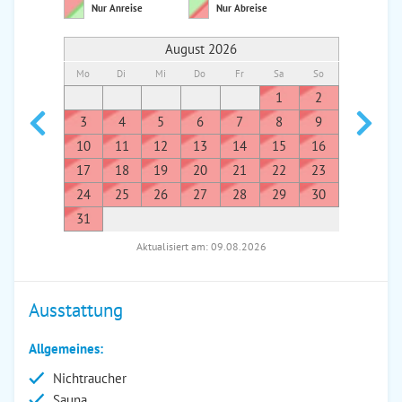
Nur Anreise
Nur Abreise
August 2026
Mo
Di
Mi
Do
Fr
Sa
So
Mo
Di
1
2
1
3
4
5
6
7
8
9
7
8
10
11
12
13
14
15
16
14
1
17
18
19
20
21
22
23
21
2
24
25
26
27
28
29
30
28
2
31
Aktualisiert am: 09.08.2026
Ausstattung
Allgemeines:
Nichtraucher
Sauna