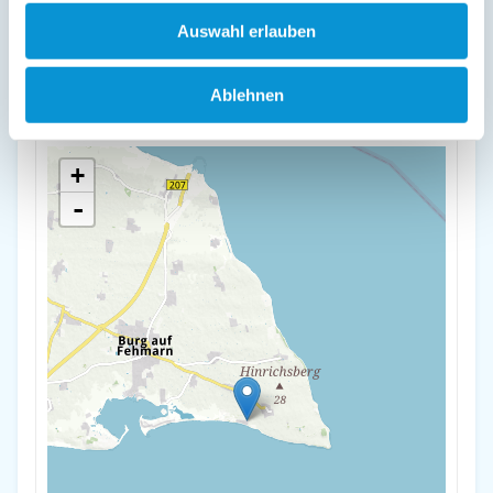
Lage & Adresse des Objektes
Auswahl erlauben
Fehmarnstrand 77 Whg. 5
Feriensiedlung Residenz 77
Ablehnen
23769 Fehmarn OT Staberdorf
+
-