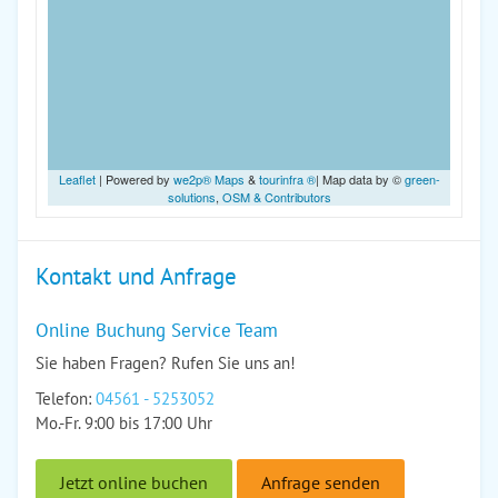
Leaflet
| Powered by
we2p® Maps
&
tourinfra ®
| Map data by ©
green-
solutions
,
OSM & Contributors
Kontakt und Anfrage
Online Buchung Service Team
Sie haben Fragen? Rufen Sie uns an!
Telefon:
04561 - 5253052
Mo.-Fr. 9:00 bis 17:00 Uhr
Jetzt online buchen
Anfrage senden