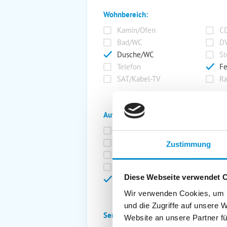
Wohnbereich:
Kamin/Ofen
CD
Bad/WC
DV
Dusche/WC
St
Telefon
Fe
SAT/Kabel-TV
Ra
Außenanlage:
Garten/Liegewiese
Ca
Gartenstühle
Pa
Zustimmung
Liegen
Ga
Terrasse
Ki
Diese Webseite verwendet 
Balkon
Ab
Wir verwenden Cookies, um I
und die Zugriffe auf unsere 
Service:
Website an unsere Partner fü