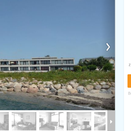
›
z
B