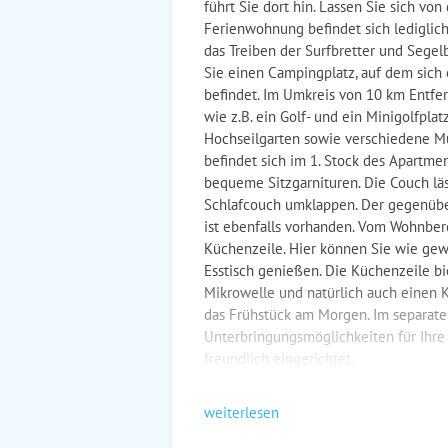
führt Sie dort hin. Lassen Sie sich v
Ferienwohnung befindet sich lediglic
das Treiben der Surfbretter und Segel
Sie einen Campingplatz, auf dem sich 
befindet. Im Umkreis von 10 km Entfer
wie z.B. ein Golf- und ein Minigolfpla
Hochseilgarten sowie verschiedene M
befindet sich im 1. Stock des Apartm
bequeme Sitzgarnituren. Die Couch läs
Schlafcouch umklappen. Der gegenüber
ist ebenfalls vorhanden. Vom Wohnbere
Küchenzeile. Hier können Sie wie gew
Esstisch genießen. Die Küchenzeile bi
Mikrowelle und natürlich auch einen K
das Frühstück am Morgen. Im separate
Unterbringungsmöglichkeiten für Ihre
freundlich eingerichtet.
weiterlesen