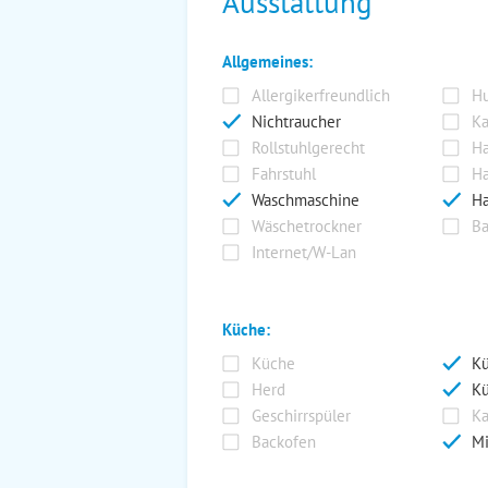
Ausstattung
Allgemeines:
Allergikerfreundlich
Hu
Nichtraucher
Ka
Rollstuhlgerecht
Ha
Fahrstuhl
Ha
Waschmaschine
Ha
Wäschetrockner
Ba
Internet/W-Lan
Küche:
Küche
Kü
Herd
Kü
Geschirrspüler
Ka
Backofen
Mi