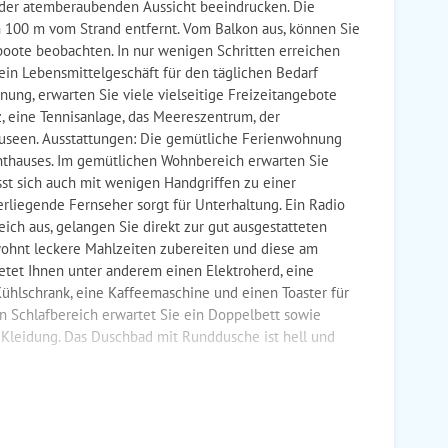
on der atemberaubenden Aussicht beeindrucken. Die
h 100 m vom Strand entfernt. Vom Balkon aus, können Sie
boote beobachten. In nur wenigen Schritten erreichen
ein Lebensmittelgeschäft für den täglichen Bedarf
nung, erwarten Sie viele vielseitige Freizeitangebote
tz, eine Tennisanlage, das Meereszentrum, der
useen. Ausstattungen: Die gemütliche Ferienwohnung
enthauses. Im gemütlichen Wohnbereich erwarten Sie
st sich auch mit wenigen Handgriffen zu einer
liegende Fernseher sorgt für Unterhaltung. Ein Radio
ich aus, gelangen Sie direkt zur gut ausgestatteten
ohnt leckere Mahlzeiten zubereiten und diese am
etet Ihnen unter anderem einen Elektroherd, eine
ühlschrank, eine Kaffeemaschine und einen Toaster für
n Schlafbereich erwartet Sie ein Doppelbett sowie
 Kleidung. Das Duschbad mit Runddusche ist hell und