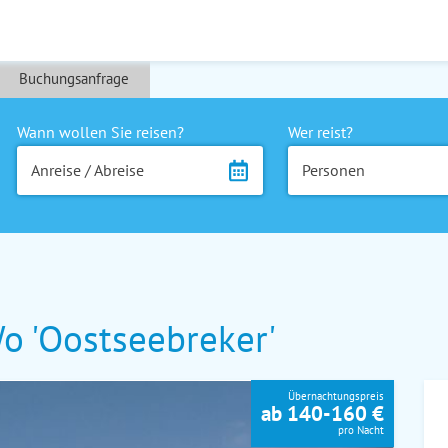
Buchungsanfrage
Wann wollen Sie reisen?
Wer reist?
Anreise / Abreise
Personen
 'Oostseebreker'
Übernachtungspreis
ab 140-160 €
pro Nacht