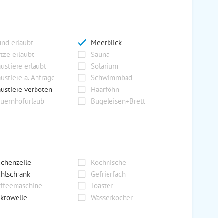
nd erlaubt
Meerblick
tze erlaubt
Sauna
ustiere erlaubt
Solarium
ustiere a. Anfrage
Schwimmbad
ustiere verboten
Haarföhn
uernhofurlaub
Bügeleisen+Brett
chenzeile
Kochnische
hlschrank
Gefrierfach
ffeemaschine
Toaster
krowelle
Wasserkocher