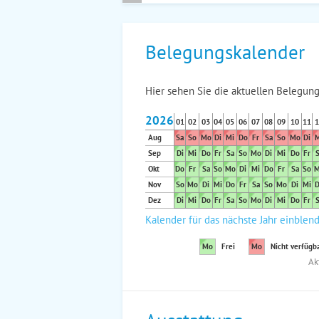
Belegungskalender
Hier sehen Sie die aktuellen Belegung
2026
01
02
03
04
05
06
07
08
09
10
11
1
Aug
Sa
So
Mo
Di
Mi
Do
Fr
Sa
So
Mo
Di
M
Sep
Di
Mi
Do
Fr
Sa
So
Mo
Di
Mi
Do
Fr
S
Okt
Do
Fr
Sa
So
Mo
Di
Mi
Do
Fr
Sa
So
M
Nov
So
Mo
Di
Mi
Do
Fr
Sa
So
Mo
Di
Mi
D
Dez
Di
Mi
Do
Fr
Sa
So
Mo
Di
Mi
Do
Fr
S
Kalender für das nächste Jahr einblen
Mo
Frei
Mo
Nicht verfügb
Ak