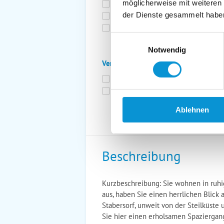
möglicherweise mit weiteren
Bettwäsche inkl.
Ge
der Dienste gesammelt habe
Fahrräder
St
Kurtaxfrei
Einwilligungsauswahl
Notwendig
Verpflegung:
Brötchenservice
Fr
Vollpension möglich
Ablehnen
Beschreibung
Kurzbeschreibung: Sie wohnen in ruhi
aus, haben Sie einen herrlichen Blick 
Stabersorf, unweit von der Steilküste
Sie hier einen erholsamen Spaziergan