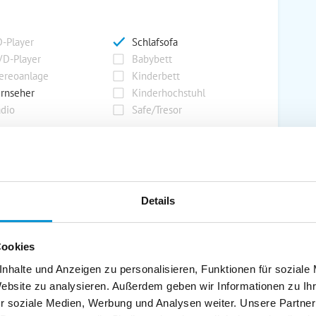
-Player
Schlafsofa
D-Player
Babybett
ereoanlage
Kinderbett
rnseher
Kinderhochstuhl
dio
Safe/Tresor
rport
Grill
rkplatz
Grillplatz
Details
rage
Wintergarten
nderspielplatz
Swimmingpool
Cookies
stellraum
nhalte und Anzeigen zu personalisieren, Funktionen für soziale
Website zu analysieren. Außerdem geben wir Informationen zu I
r soziale Medien, Werbung und Analysen weiter. Unsere Partner