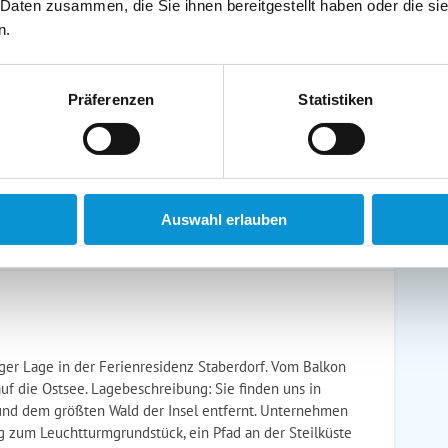
 Daten zusammen, die Sie ihnen bereitgestellt haben oder die s
schirrtücher inkl.
Handtücher inkl.
n.
randkorb am Strand
Bollerwagen
Präferenzen
Statistiken
ühstück möglich
Halbpension möglich
Auswahl erlauben
ger Lage in der Ferienresidenz Staberdorf. Vom Balkon
auf die Ostsee. Lagebeschreibung: Sie finden uns in
 und dem größten Wald der Insel entfernt. Unternehmen
g zum Leuchtturmgrundstück, ein Pfad an der Steilküste