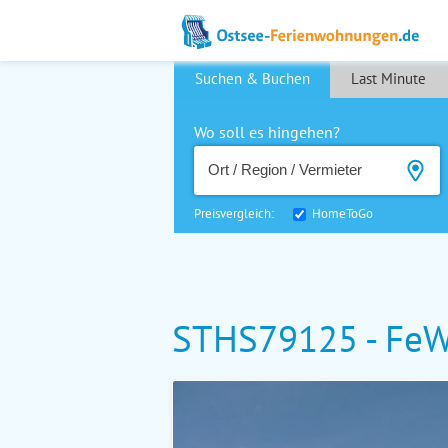
Suchen & Buchen
Last Minute
Wo soll es hingehen?
Preisvergleich:
HomeToGo
STHS79125 - FeWo