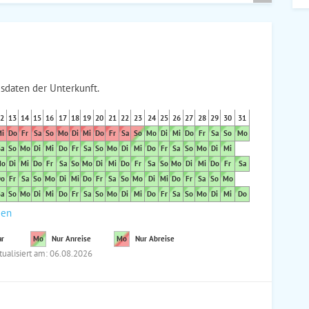
sdaten der Unterkunft.
2
13
14
15
16
17
18
19
20
21
22
23
24
25
26
27
28
29
30
31
i
Do
Fr
Sa
So
Mo
Di
Mi
Do
Fr
Sa
So
Mo
Di
Mi
Do
Fr
Sa
So
Mo
a
So
Mo
Di
Mi
Do
Fr
Sa
So
Mo
Di
Mi
Do
Fr
Sa
So
Mo
Di
Mi
o
Di
Mi
Do
Fr
Sa
So
Mo
Di
Mi
Do
Fr
Sa
So
Mo
Di
Mi
Do
Fr
Sa
o
Fr
Sa
So
Mo
Di
Mi
Do
Fr
Sa
So
Mo
Di
Mi
Do
Fr
Sa
So
Mo
a
So
Mo
Di
Mi
Do
Fr
Sa
So
Mo
Di
Mi
Do
Fr
Sa
So
Mo
Di
Mi
Do
den
ar
Mo
Nur Anreise
Mo
Nur Abreise
tualisiert am: 06.08.2026