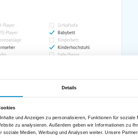
-Player
Schlafsofa
D-Player
Babybett
ereoanlage
Kinderbett
rnseher
Kinderhochstuhl
dio
Safe/Tresor
rport
Grill
Details
rkplatz
Grillplatz
rage
Wintergarten
Cookies
nderspielplatz
Swimmingpool
stellraum
nhalte und Anzeigen zu personalisieren, Funktionen für soziale
Website zu analysieren. Außerdem geben wir Informationen zu I
r soziale Medien, Werbung und Analysen weiter. Unsere Partner