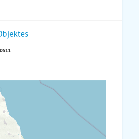
Objektes
s DS11