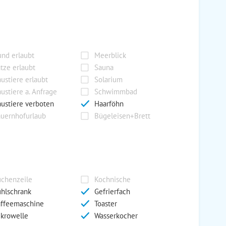
nd erlaubt
Meerblick
tze erlaubt
Sauna
ustiere erlaubt
Solarium
ustiere a. Anfrage
Schwimmbad
ustiere verboten
Haarföhn
uernhofurlaub
Bügeleisen+Brett
chenzeile
Kochnische
hlschrank
Gefrierfach
ffeemaschine
Toaster
krowelle
Wasserkocher