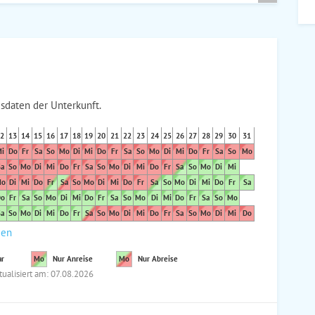
sdaten der Unterkunft.
2
13
14
15
16
17
18
19
20
21
22
23
24
25
26
27
28
29
30
31
i
Do
Fr
Sa
So
Mo
Di
Mi
Do
Fr
Sa
So
Mo
Di
Mi
Do
Fr
Sa
So
Mo
a
So
Mo
Di
Mi
Do
Fr
Sa
So
Mo
Di
Mi
Do
Fr
Sa
So
Mo
Di
Mi
o
Di
Mi
Do
Fr
Sa
So
Mo
Di
Mi
Do
Fr
Sa
So
Mo
Di
Mi
Do
Fr
Sa
o
Fr
Sa
So
Mo
Di
Mi
Do
Fr
Sa
So
Mo
Di
Mi
Do
Fr
Sa
So
Mo
a
So
Mo
Di
Mi
Do
Fr
Sa
So
Mo
Di
Mi
Do
Fr
Sa
So
Mo
Di
Mi
Do
den
ar
Mo
Nur Anreise
Mo
Nur Abreise
tualisiert am: 07.08.2026