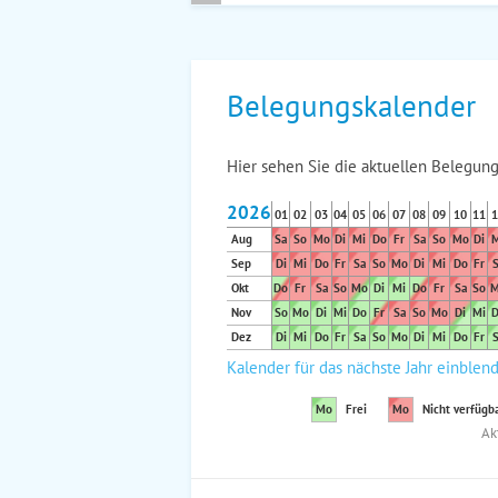
Belegungskalender
Hier sehen Sie die aktuellen Belegung
2026
01
02
03
04
05
06
07
08
09
10
11
1
Aug
Sa
So
Mo
Di
Mi
Do
Fr
Sa
So
Mo
Di
M
Sep
Di
Mi
Do
Fr
Sa
So
Mo
Di
Mi
Do
Fr
S
Okt
Do
Fr
Sa
So
Mo
Di
Mi
Do
Fr
Sa
So
M
Nov
So
Mo
Di
Mi
Do
Fr
Sa
So
Mo
Di
Mi
D
Dez
Di
Mi
Do
Fr
Sa
So
Mo
Di
Mi
Do
Fr
S
Kalender für das nächste Jahr einblen
Mo
Frei
Mo
Nicht verfügb
Ak