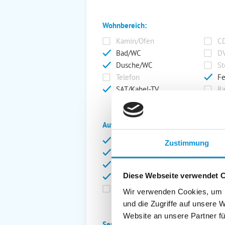
Wohnbereich:
Kamin/Ofen
CD
Bad/WC
DV
Dusche/WC
St
Telefon
Fe
SAT/Kabel-TV
Ra
Außenanlage:
Garten/Liegewiese
Ca
Zustimmung
Gartenstühle
Pa
Liegen
Ga
Diese Webseite verwendet 
Terrasse
Ki
Balkon
Ab
Wir verwenden Cookies, um I
und die Zugriffe auf unsere 
Website an unsere Partner fü
Service: