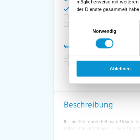
möglicherweise mit weiteren
Bettwäsche inkl.
Ge
der Dienste gesammelt habe
Fahrräder
St
Einwilligungsauswahl
Kurtaxfrei
Notwendig
Verpflegung:
Brötchenservice
Fr
Vollpension möglich
Ablehnen
Beschreibung
Ihr möchtet euren Fehmarn-Urlaub in
toller Lage verbringen? Unsere Dörpstr