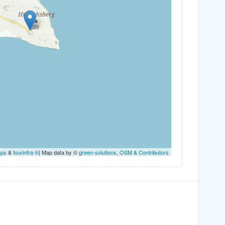
aps
&
tourinfra ®
| Map data by ©
green-solutions
,
OSM & Contributors