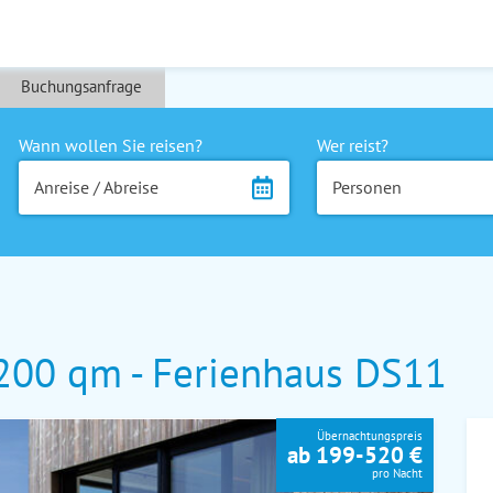
Buchungsanfrage
Wann wollen Sie reisen?
Wer reist?
Anreise / Abreise
Personen
 200 qm - Ferienhaus DS11
Übernachtungspreis
ab 199-520 €
pro Nacht