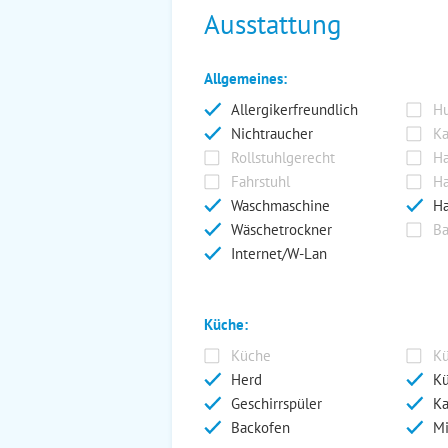
Ausstattung
Allgemeines:
Allergikerfreundlich
Hu
Nichtraucher
Ka
Rollstuhlgerecht
Ha
Fahrstuhl
Ha
Waschmaschine
Ha
Wäschetrockner
Ba
Internet/W-Lan
Küche:
Küche
Kü
Herd
Kü
Geschirrspüler
Ka
Backofen
Mi