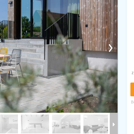
›
z
B