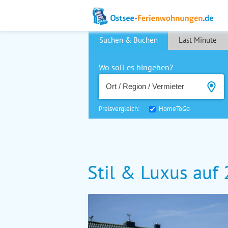
Suchen & Buchen
Last Minute
Wo soll es hingehen?
Preisvergleich:
HomeToGo
Stil & Luxus auf