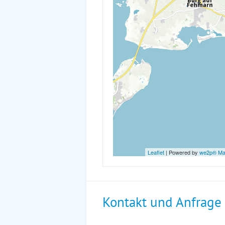
Leaflet
| Powered by
we2p® M
Kontakt und Anfrage