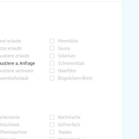
nd erlaubt
Meerblick
tze erlaubt
Sauna
ustiere erlaubt
Solarium
ustiere a. Anfrage
Schwimmbad
ustiere verboten
Haarföhn
uernhofurlaub
Bügeleisen+Brett
chenzeile
Kochnische
hlschrank
Gefrierfach
ffeemaschine
Toaster