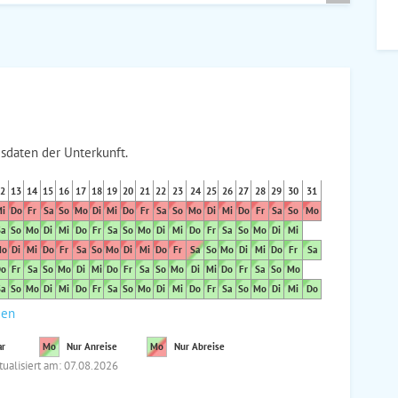
sdaten der Unterkunft.
2
13
14
15
16
17
18
19
20
21
22
23
24
25
26
27
28
29
30
31
i
Do
Fr
Sa
So
Mo
Di
Mi
Do
Fr
Sa
So
Mo
Di
Mi
Do
Fr
Sa
So
Mo
a
So
Mo
Di
Mi
Do
Fr
Sa
So
Mo
Di
Mi
Do
Fr
Sa
So
Mo
Di
Mi
o
Di
Mi
Do
Fr
Sa
So
Mo
Di
Mi
Do
Fr
Sa
So
Mo
Di
Mi
Do
Fr
Sa
o
Fr
Sa
So
Mo
Di
Mi
Do
Fr
Sa
So
Mo
Di
Mi
Do
Fr
Sa
So
Mo
a
So
Mo
Di
Mi
Do
Fr
Sa
So
Mo
Di
Mi
Do
Fr
Sa
So
Mo
Di
Mi
Do
den
ar
Mo
Nur Anreise
Mo
Nur Abreise
tualisiert am: 07.08.2026