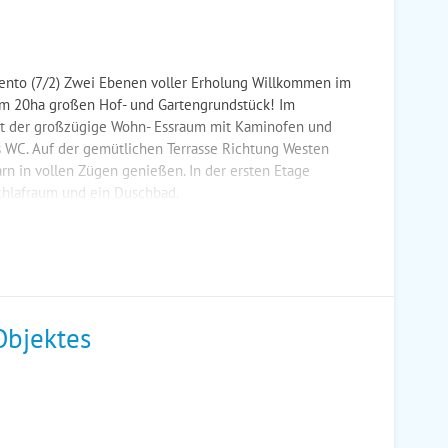
to (7/2) Zwei Ebenen voller Erholung Willkommen im
em 20ha großen Hof- und Gartengrundstück! Im
gt der großzügige Wohn- Essraum mit Kaminofen und
s WC. Auf der gemütlichen Terrasse Richtung Westen
rn in vollen Zügen genießen. In der ersten Etage
Schlafraum und ein Duschbad.
Objektes