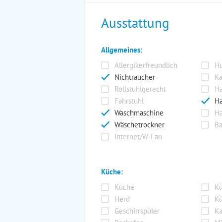
Ausstattung
Allgemeines:
Allergikerfreundlich
Hu
Nichtraucher
Ka
Rollstuhlgerecht
Ha
Fahrstuhl
Ha
Waschmaschine
Ha
Wäschetrockner
Ba
Internet/W-Lan
Küche:
Küche
Kü
Herd
Kü
Geschirrspüler
Ka