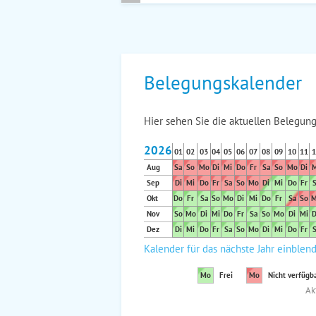
Belegungskalender
Hier sehen Sie die aktuellen Belegung
2026
01
02
03
04
05
06
07
08
09
10
11
1
Aug
Sa
So
Mo
Di
Mi
Do
Fr
Sa
So
Mo
Di
M
Sep
Di
Mi
Do
Fr
Sa
So
Mo
Di
Mi
Do
Fr
S
Okt
Do
Fr
Sa
So
Mo
Di
Mi
Do
Fr
Sa
So
M
Nov
So
Mo
Di
Mi
Do
Fr
Sa
So
Mo
Di
Mi
D
Dez
Di
Mi
Do
Fr
Sa
So
Mo
Di
Mi
Do
Fr
S
Kalender für das nächste Jahr einblen
Mo
Frei
Mo
Nicht verfügb
Ak