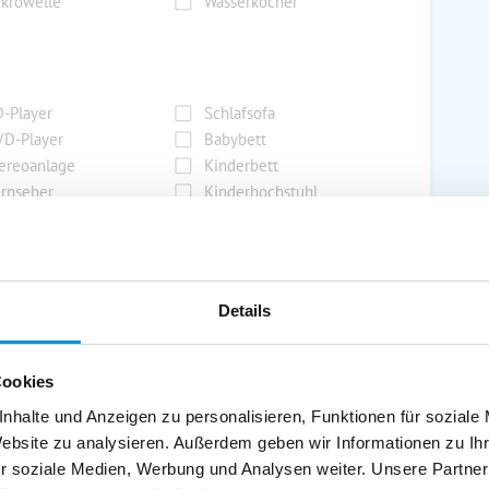
krowelle
Wasserkocher
-Player
Schlafsofa
D-Player
Babybett
ereoanlage
Kinderbett
rnseher
Kinderhochstuhl
dio
Safe/Tresor
Details
rport
Grill
rkplatz
Grillplatz
rage
Wintergarten
Cookies
nderspielplatz
Swimmingpool
nhalte und Anzeigen zu personalisieren, Funktionen für soziale
stellraum
Website zu analysieren. Außerdem geben wir Informationen zu I
r soziale Medien, Werbung und Analysen weiter. Unsere Partner