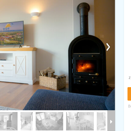
›
z
B