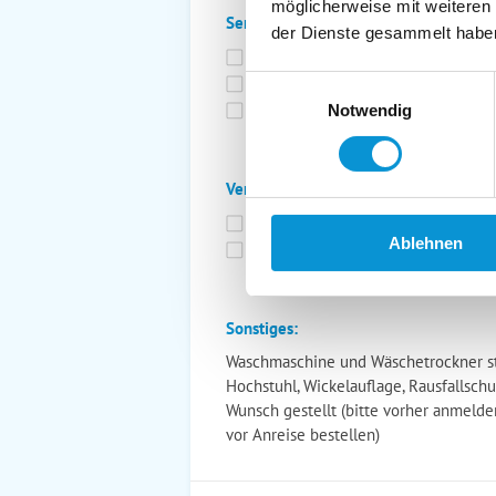
möglicherweise mit weiteren
Service:
der Dienste gesammelt habe
Bettwäsche inkl.
Ge
Fahrräder
St
Einwilligungsauswahl
Kurtaxfrei
Notwendig
Verpflegung:
Brötchenservice
Fr
Ablehnen
Vollpension möglich
Sonstiges:
Waschmaschine und Wäschetrockner ste
Hochstuhl, Wickelauflage, Rausfallsc
Wunsch gestellt (bitte vorher anmelden
vor Anreise bestellen)