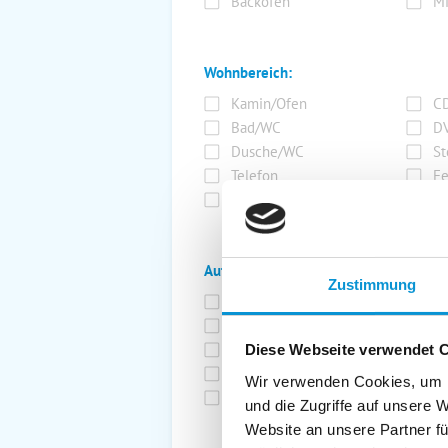
Backofen
Mi
Wohnbereich:
Kamin/Ofen
CD
Bad/WC
DV
Dusche/WC
St
Telefon
Fe
SAT/Kabel-TV
Ra
Außenanlage:
Zustimmung
Garten/Liegewiese
Ca
Gartenstühle
Pa
Liegen
Ga
Diese Webseite verwendet 
Terrasse
Ki
Wir verwenden Cookies, um I
Balkon
Ab
und die Zugriffe auf unsere 
Website an unsere Partner fü