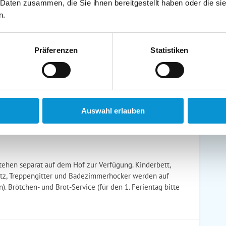
 Daten zusammen, die Sie ihnen bereitgestellt haben oder die s
n.
schirrtücher inkl.
Handtücher inkl.
randkorb am Strand
Bollerwagen
Präferenzen
Statistiken
ühstück möglich
Halbpension möglich
Auswahl erlauben
hen separat auf dem Hof zur Verfügung. Kinderbett,
hutz, Treppengitter und Badezimmerhocker werden auf
). Brötchen- und Brot-Service (für den 1. Ferientag bitte