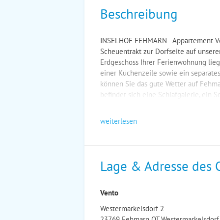
Beschreibung
INSELHOF FEHMARN - Appartement Ven
Scheuentrakt zur Dorfseite auf unser
Erdgeschoss Ihrer Ferienwohnung lie
einer Küchenzeile sowie ein separate
können Sie das gute Wetter auf Fehma
befindet sich eine Schlafgalerie, ein 
weiterlesen
Lage & Adresse des 
Vento
Westermarkelsdorf 2
23769 Fehmarn OT Westermarkelsdorf