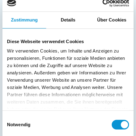
Garten/Liegewiese
Gartenstühle
Zustimmung
Details
Über Cookies
Parkplatz
Liegen
Terrasse
Diese Webseite verwendet Cookies
Service:
Wir verwenden Cookies, um Inhalte und Anzeigen zu
personalisieren, Funktionen für soziale Medien anbieten
Geschirrtücher inkl.
zu können und die Zugriffe auf unsere Website zu
Verpflegung:
analysieren. Außerdem geben wir Informationen zu Ihrer
Verwendung unserer Website an unsere Partner für
soziale Medien, Werbung und Analysen weiter. Unsere
Partner führen diese Informationen möglicherweise mit
Beschreibung
weiteren Daten zusammen, die Sie ihnen bereitgestellt
haben oder die sie im Rahmen Ihrer Nutzung der Dienste
Unser Haus am Apfelbaum liegt direkt am Feldesrand und
gesammelt haben.
bietet komfortable und moderne Ferienwohnungen für 2
Einwilligungsauswahl
Personen.
Notwendig