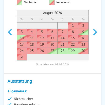
Nur Anreise
Nur Abreise
August 2026
Mo
Di
Mi
Do
Fr
Sa
So
Mo
Di
1
2
1
3
4
5
6
7
8
9
7
8
10
11
12
13
14
15
16
14
1
17
18
19
20
21
22
23
21
2
24
25
26
27
28
29
30
28
2
31
Aktualisiert am: 08.08.2026
Ausstattung
Allgemeines:
Nichtraucher
Haustiere erlaubt