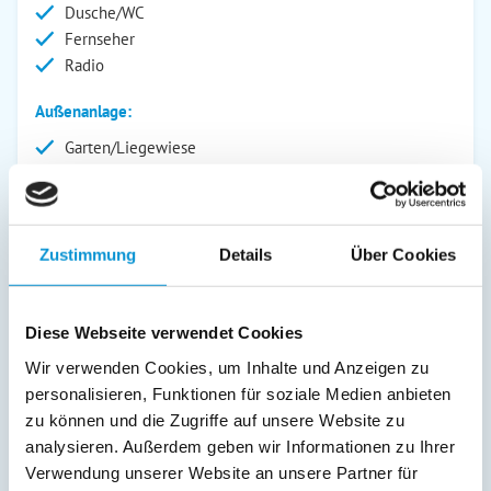
Dusche/WC
Fernseher
Radio
Außenanlage:
Garten/Liegewiese
Grill
Parkplatz
Grillplatz
Terrasse
Zustimmung
Details
Über Cookies
Kinderspielplatz
Service:
Diese Webseite verwendet Cookies
Bettwäsche inkl.
Wir verwenden Cookies, um Inhalte und Anzeigen zu
Geschirrtücher inkl.
personalisieren, Funktionen für soziale Medien anbieten
Handtücher inkl.
zu können und die Zugriffe auf unsere Website zu
analysieren. Außerdem geben wir Informationen zu Ihrer
Verpflegung:
Verwendung unserer Website an unsere Partner für