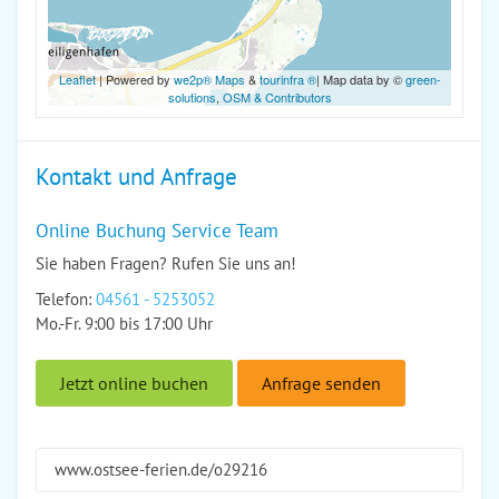
Leaflet
| Powered by
we2p® Maps
&
tourinfra ®
| Map data by ©
green-
solutions
,
OSM & Contributors
Kontakt und Anfrage
Online Buchung Service Team
Sie haben Fragen? Rufen Sie uns an!
Telefon:
04561 - 5253052
Mo.-Fr. 9:00 bis 17:00 Uhr
Jetzt online buchen
Anfrage senden
www.ostsee-ferien.de/o29216