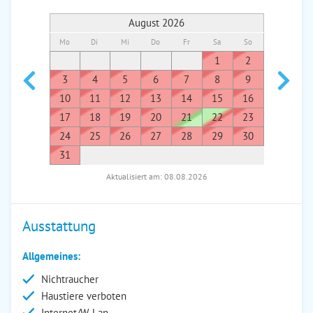
August 2026
Mo
Di
Mi
Do
Fr
Sa
So
Mo
Di
1
2
1
3
4
5
6
7
8
9
7
8
10
11
12
13
14
15
16
14
1
17
18
19
20
21
22
23
21
2
24
25
26
27
28
29
30
28
2
31
Aktualisiert am: 08.08.2026
Ausstattung
Allgemeines:
Nichtraucher
Haustiere verboten
Internet/W-Lan