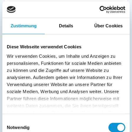
Service:
Verpflegung:
Zustimmung
Details
Über Cookies
Sonstiges:
Ein Parkplatz mit Bezeichnung 127 / App. 134 befindet sich
Diese Webseite verwendet Cookies
hinter dem Haus 3, Einfahrt von der Ernst-Moritz-Arndt-
Straße, erste Einfahrt nach dem Zeltplatz.
Wir verwenden Cookies, um Inhalte und Anzeigen zu
personalisieren, Funktionen für soziale Medien anbieten
zu können und die Zugriffe auf unsere Website zu
Beschreibung
analysieren. Außerdem geben wir Informationen zu Ihrer
Verwendung unserer Website an unsere Partner für
Das helle, freundliche 1-Raum Appartement "134" befindet
soziale Medien, Werbung und Analysen weiter. Unsere
sich im Erdgeschoss, 3 min zu Fuß vom Ostseestrand
Partner führen diese Informationen möglicherweise mit
entfernt und bietet auf ca. 21 qm Platz für 1-2 Personen. Die
weiteren Daten zusammen, die Sie ihnen bereitgestellt
luftig-maritime Einrichtung macht Lust auf Urlaub, Sonne,
haben oder die sie im Rahmen Ihrer Nutzung der Dienste
Wind und Meer. Ein Doppelbett (1,60 x 2,00m) sorgt für
gesammelt haben.
entspannten Schlaf. Auf der überdachten Terrasse in Süd-
Einwilligungsauswahl
West-Ausrichtung können Sie Ihren Frühstückskaffee oder
Notwendig