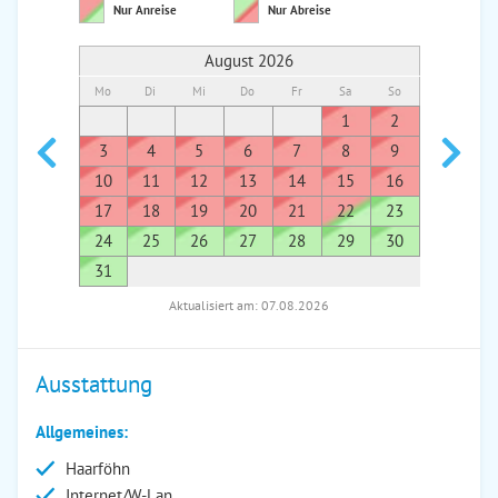
Nur Anreise
Nur Abreise
August 2026
Mo
Di
Mi
Do
Fr
Sa
So
Mo
Di
1
2
1
3
4
5
6
7
8
9
7
8
10
11
12
13
14
15
16
14
1
17
18
19
20
21
22
23
21
2
24
25
26
27
28
29
30
28
2
31
Aktualisiert am: 07.08.2026
Ausstattung
Allgemeines:
Haarföhn
Internet/W-Lan