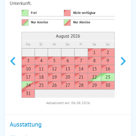
Unterkunft.
Frei
Nicht verfügbar
Nur Anreise
Nur Abreise
August 2026
Mo
Di
Mi
Do
Fr
Sa
So
Mo
Di
1
2
1
3
4
5
6
7
8
9
7
8
10
11
12
13
14
15
16
14
1
17
18
19
20
21
22
23
21
2
24
25
26
27
28
29
30
28
2
31
Aktualisiert am: 06.08.2026
Ausstattung