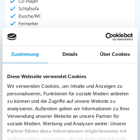
CD-Player
Schlafsofa
Dusche/WC
Fernseher
Radio
Safe/Tresor
Außenanlage:
Zustimmung
Details
Über Cookies
Gartenstühle
Parkplatz
Diese Webseite verwendet Cookies
Balkon
Wir verwenden Cookies, um Inhalte und Anzeigen zu
Service:
personalisieren, Funktionen für soziale Medien anbieten
Bettwäsche inkl.
zu können und die Zugriffe auf unsere Website zu
Handtücher inkl.
analysieren. Außerdem geben wir Informationen zu Ihrer
Verwendung unserer Website an unsere Partner für
Verpflegung:
soziale Medien, Werbung und Analysen weiter. Unsere
Partner führen diese Informationen möglicherweise mit
weiteren Daten zusammen, die Sie ihnen bereitgestellt