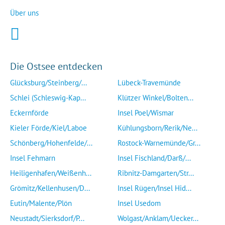
Über uns
Die Ostsee entdecken
Glücksburg/Steinberg/...
Lübeck-Travemünde
Schlei (Schleswig-Kap...
Klützer Winkel/Bolten...
Eckernförde
Insel Poel/Wismar
Kieler Förde/Kiel/Laboe
Kühlungsborn/Rerik/Ne...
Schönberg/Hohenfelde/...
Rostock-Warnemünde/Gr...
Insel Fehmarn
Insel Fischland/Darß/...
Heiligenhafen/Weißenh...
Ribnitz-Damgarten/Str...
Grömitz/Kellenhusen/D...
Insel Rügen/Insel Hid...
Eutin/Malente/Plön
Insel Usedom
Neustadt/Sierksdorf/P...
Wolgast/Anklam/Uecker...