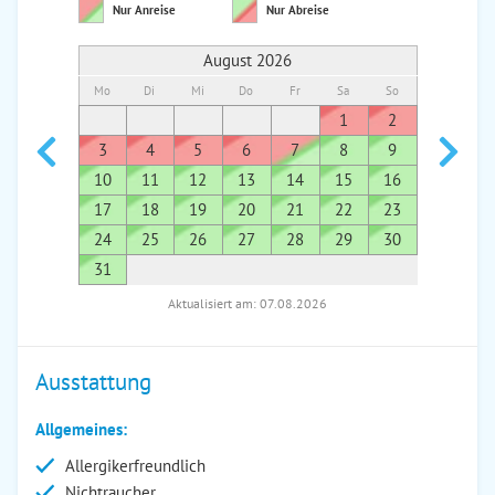
Nur Anreise
Nur Abreise
August 2026
Mo
Di
Mi
Do
Fr
Sa
So
Mo
Di
1
2
1
3
4
5
6
7
8
9
7
8
10
11
12
13
14
15
16
14
1
17
18
19
20
21
22
23
21
2
24
25
26
27
28
29
30
28
2
31
Aktualisiert am: 07.08.2026
Ausstattung
Allgemeines:
Allergikerfreundlich
Nichtraucher