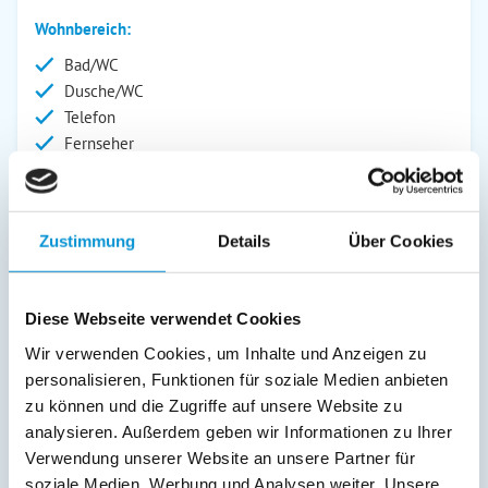
Wohnbereich:
Bad/WC
Dusche/WC
Telefon
Fernseher
Außenanlage:
Gartenstühle
Zustimmung
Details
Über Cookies
Parkplatz
Liegen
Terrasse
Diese Webseite verwendet Cookies
Swimmingpool
Wir verwenden Cookies, um Inhalte und Anzeigen zu
Abstellraum
personalisieren, Funktionen für soziale Medien anbieten
Service:
zu können und die Zugriffe auf unsere Website zu
analysieren. Außerdem geben wir Informationen zu Ihrer
Bettwäsche inkl.
Verwendung unserer Website an unsere Partner für
Geschirrtücher inkl.
soziale Medien, Werbung und Analysen weiter. Unsere