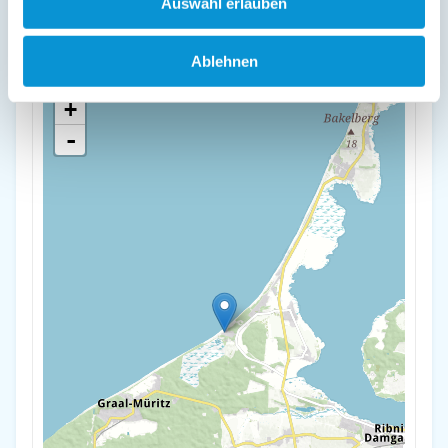
Auswahl erlauben
Birkenallee 20
18347 Dierhagen
Ablehnen
+
-