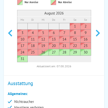
Nur Anreise
Nur Abreise
August 2026
Mo
Di
Mi
Do
Fr
Sa
So
Mo
Di
1
2
1
3
4
5
6
7
8
9
7
8
10
11
12
13
14
15
16
14
1
17
18
19
20
21
22
23
21
2
24
25
26
27
28
29
30
28
2
31
Aktualisiert am: 07.08.2026
Ausstattung
Allgemeines:
Nichtraucher
Haustiere verboten