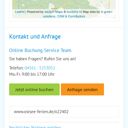
Leaflet
| Powered by
we2p® Maps
&
tourinfra ®
| Map data by ©
green-
solutions
,
OSM & Contributors
Kontakt und Anfrage
Online Buchung Service Team
Sie haben Fragen? Rufen Sie uns an!
Telefon:
04561 - 5253052
Mo.-Fr. 9:00 bis 17:00 Uhr
Jetzt online buchen
Anfrage senden
www.ostsee-ferien.de/o22402
Rechtliches Problem melden