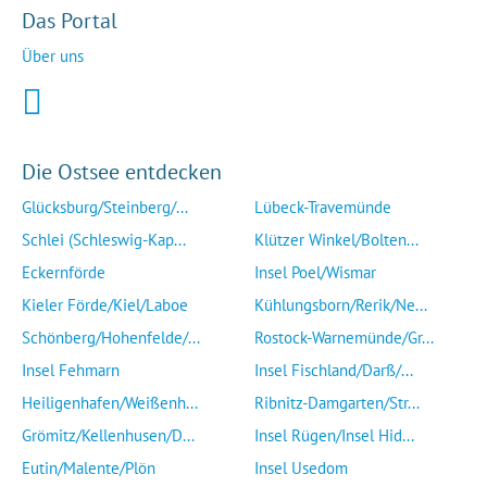
Das Portal
Über uns
Die Ostsee entdecken
Glücksburg/Steinberg/...
Lübeck-Travemünde
Schlei (Schleswig-Kap...
Klützer Winkel/Bolten...
Eckernförde
Insel Poel/Wismar
Kieler Förde/Kiel/Laboe
Kühlungsborn/Rerik/Ne...
Schönberg/Hohenfelde/...
Rostock-Warnemünde/Gr...
Insel Fehmarn
Insel Fischland/Darß/...
Heiligenhafen/Weißenh...
Ribnitz-Damgarten/Str...
Grömitz/Kellenhusen/D...
Insel Rügen/Insel Hid...
Eutin/Malente/Plön
Insel Usedom