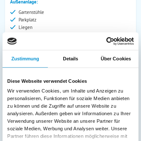
Außenanlage:
Gartenstühle
Parkplatz
Liegen
Wintergarten
Service:
Geschirrtücher inkl.
Zustimmung
Details
Über Cookies
Verpflegung:
Diese Webseite verwendet Cookies
Sonstiges:
Wir verwenden Cookies, um Inhalte und Anzeigen zu
Sie möchten Ihre kleine Auszeit am Meer gemeinsam mit
personalisieren, Funktionen für soziale Medien anbieten
Ihrer Familie oder Ihren Freunden verbringen? Gegenüber
auf der gleichen Etage befindet sich das Appartment
zu können und die Zugriffe auf unsere Website zu
"Möwennest App. 2"
analysieren. Außerdem geben wir Informationen zu Ihrer
Verwendung unserer Website an unsere Partner für
soziale Medien, Werbung und Analysen weiter. Unsere
Beschreibung
Partner führen diese Informationen möglicherweise mit