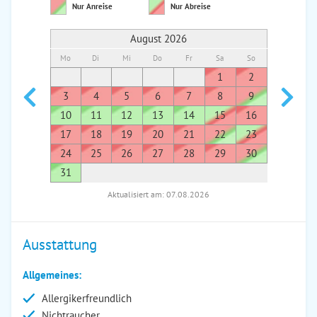
Nur Anreise
Nur Abreise
August 2026
Mo
Di
Mi
Do
Fr
Sa
So
Mo
Di
1
2
1
3
4
5
6
7
8
9
7
8
10
11
12
13
14
15
16
14
1
17
18
19
20
21
22
23
21
2
24
25
26
27
28
29
30
28
2
31
Aktualisiert am: 07.08.2026
Ausstattung
Allgemeines:
Allergikerfreundlich
Nichtraucher