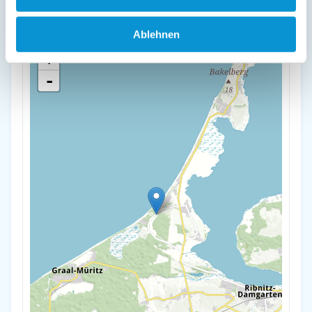
Ernst-Moritz-Arndt-Straße 6
18347 Dierhagen
Ablehnen
+
-