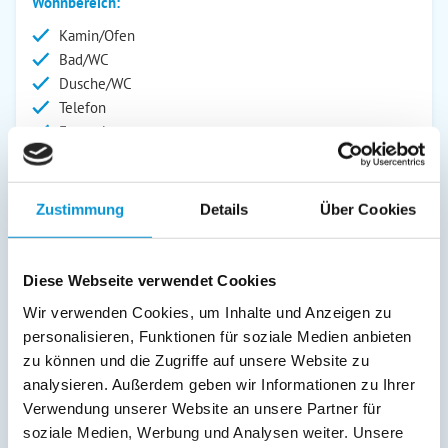
Wohnbereich:
Kamin/Ofen
Bad/WC
Dusche/WC
Telefon
Fernseher
Außenanlage:
Gartenstühle
Zustimmung
Details
Über Cookies
Parkplatz
Liegen
Terrasse
Diese Webseite verwendet Cookies
Abstellraum
Wir verwenden Cookies, um Inhalte und Anzeigen zu
personalisieren, Funktionen für soziale Medien anbieten
Service:
zu können und die Zugriffe auf unsere Website zu
Bettwäsche inkl.
analysieren. Außerdem geben wir Informationen zu Ihrer
Geschirrtücher inkl.
Verwendung unserer Website an unsere Partner für
Handtücher inkl.
soziale Medien, Werbung und Analysen weiter. Unsere