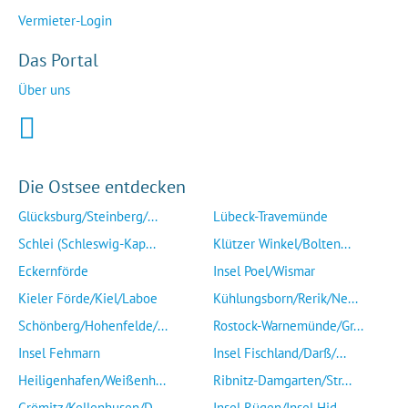
Vermieter-Login
Das Portal
Über uns
Die Ostsee entdecken
Glücksburg/Steinberg/...
Lübeck-Travemünde
Schlei (Schleswig-Kap...
Klützer Winkel/Bolten...
Eckernförde
Insel Poel/Wismar
Kieler Förde/Kiel/Laboe
Kühlungsborn/Rerik/Ne...
Schönberg/Hohenfelde/...
Rostock-Warnemünde/Gr...
Insel Fehmarn
Insel Fischland/Darß/...
Heiligenhafen/Weißenh...
Ribnitz-Damgarten/Str...
Grömitz/Kellenhusen/D...
Insel Rügen/Insel Hid...