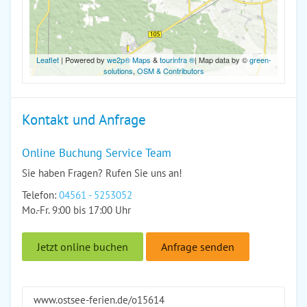
Leaflet
| Powered by
we2p® Maps
&
tourinfra ®
| Map data by ©
green-
solutions
,
OSM & Contributors
Kontakt und Anfrage
Online Buchung Service Team
Sie haben Fragen? Rufen Sie uns an!
Telefon:
04561 - 5253052
Mo.-Fr. 9:00 bis 17:00 Uhr
Jetzt online buchen
Anfrage senden
www.ostsee-ferien.de/o15614