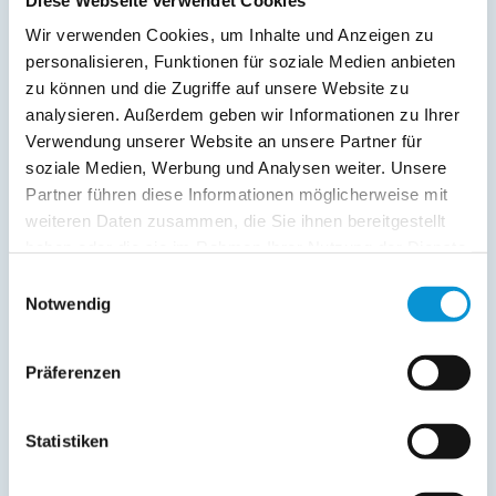
Terrasse
Wir verwenden Cookies, um Inhalte und Anzeigen zu
personalisieren, Funktionen für soziale Medien anbieten
Service:
zu können und die Zugriffe auf unsere Website zu
Kurtaxfrei
analysieren. Außerdem geben wir Informationen zu Ihrer
Verwendung unserer Website an unsere Partner für
Verpflegung:
soziale Medien, Werbung und Analysen weiter. Unsere
Partner führen diese Informationen möglicherweise mit
Sonstiges:
weiteren Daten zusammen, die Sie ihnen bereitgestellt
WLAN Wifi 6, eigener Fahrradschuppen, Kamin, eigene
haben oder die sie im Rahmen Ihrer Nutzung der Dienste
Sauna, Massage-Dusche, 2 Bäder, Zweitfernseher im
Schlafraum, Wasserblick, ca. 400m zur Grabower Bucht - ca.
gesammelt haben.
Einwilligungsauswahl
15-20 Minuten bis zu den Feinsandstränden von Zingst
Notwendig
Präferenzen
Beschreibung
Ferienhaus südlich von Zingst in Dabitz Die vom Haus
Statistiken
sichtbare Ostseebucht Grabow - mit der neuen Seebrücke
am idyllischen Yachthafen - liegt in ca. 400 m Entfernung.