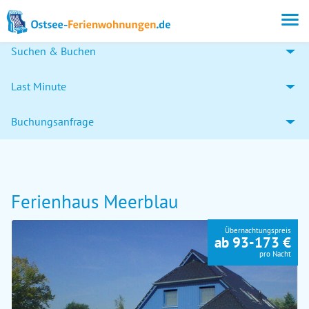
Suchen & Buchen
Last Minute
Buchungsanfrage
Ferienhaus Meerblau
Übernachtungspreis
ab 93-173 €
pro Nacht