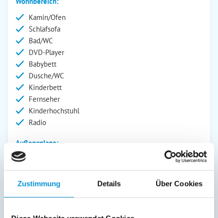
Wohnbereich:
Kamin/Ofen
Schlafsofa
Bad/WC
DVD-Player
Babybett
Dusche/WC
Kinderbett
Fernseher
Kinderhochstuhl
Radio
Außenanlage:
Garten/Liegewiese
Grill
Gartenstühle
Zustimmung
Details
Über Cookies
Parkplatz
Grillplatz
Liegen
Diese Webseite verwendet Cookies