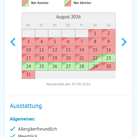
Nur Anreise
Nur Abreise
August 2026
Mo
Di
Mi
Do
Fr
Sa
So
Mo
Di
1
2
1
3
4
5
6
7
8
9
7
8
10
11
12
13
14
15
16
14
1
17
18
19
20
21
22
23
21
2
24
25
26
27
28
29
30
28
2
31
Aktualisiert am: 07.08.2026
Ausstattung
Allgemeines:
Allergikerfreundlich
Meerblick