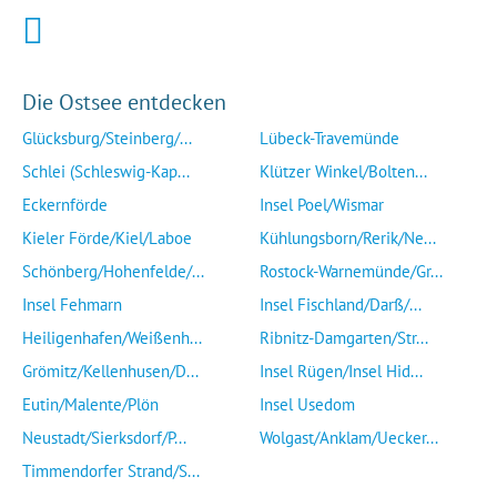
Die Ostsee entdecken
Glücksburg/Steinberg/...
Lübeck-Travemünde
Schlei (Schleswig-Kap...
Klützer Winkel/Bolten...
Eckernförde
Insel Poel/Wismar
Kieler Förde/Kiel/Laboe
Kühlungsborn/Rerik/Ne...
Schönberg/Hohenfelde/...
Rostock-Warnemünde/Gr...
Insel Fehmarn
Insel Fischland/Darß/...
Heiligenhafen/Weißenh...
Ribnitz-Damgarten/Str...
Grömitz/Kellenhusen/D...
Insel Rügen/Insel Hid...
Eutin/Malente/Plön
Insel Usedom
Neustadt/Sierksdorf/P...
Wolgast/Anklam/Uecker...
Timmendorfer Strand/S...