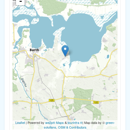
-
Leaflet
| Powered by
we2p® Maps
&
tourinfra ®
| Map data by ©
green-
solutions
,
OSM & Contributors