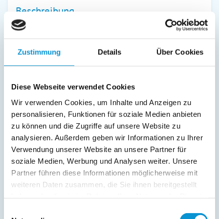
Beschreibung
Gemütliche Dachgeschosswohnung für bis zu 3 (2 +1)
Personen in ruhiger Lage von Zingst.
Zustimmung
Details
Über Cookies
Das Sommernest bietet einen Balkon, ein separates
Schlafzimmer, WLAN und einen eigenen Parkplatz.
Diese Webseite verwendet Cookies
Strand und Ortszentrum sind bequem erreichbar.
Wir verwenden Cookies, um Inhalte und Anzeigen zu
personalisieren, Funktionen für soziale Medien anbieten
weiterlesen
zu können und die Zugriffe auf unsere Website zu
analysieren. Außerdem geben wir Informationen zu Ihrer
Verwendung unserer Website an unsere Partner für
Preise (pro Nacht in Euro)
soziale Medien, Werbung und Analysen weiter. Unsere
Partner führen diese Informationen möglicherweise mit
1. Nacht
jede Folge­
weiteren Daten zusammen, die Sie ihnen bereitgestellt
inkl. End­
Zeitraum
nacht
reinigung
haben oder die sie im Rahmen Ihrer Nutzung der Dienste
gesammelt haben.
Einwilligungsauswahl
01. Jan
-
03. Jan
130 €
95 €
ab
ab