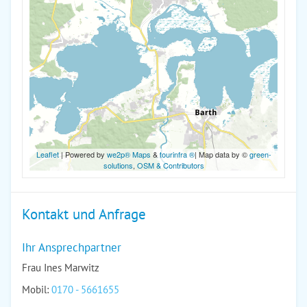
Leaflet
| Powered by
we2p® Maps
&
tourinfra ®
| Map data by ©
green-
solutions
,
OSM & Contributors
Kontakt und Anfrage
Ihr Ansprechpartner
Frau Ines Marwitz
Mobil:
0170 - 5661655