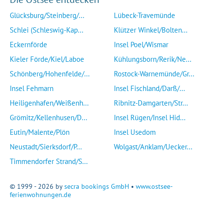
Glücksburg/Steinberg/...
Lübeck-Travemünde
Schlei (Schleswig-Kap...
Klützer Winkel/Bolten...
Eckernförde
Insel Poel/Wismar
Kieler Förde/Kiel/Laboe
Kühlungsborn/Rerik/Ne...
Schönberg/Hohenfelde/...
Rostock-Warnemünde/Gr...
Insel Fehmarn
Insel Fischland/Darß/...
Heiligenhafen/Weißenh...
Ribnitz-Damgarten/Str...
Grömitz/Kellenhusen/D...
Insel Rügen/Insel Hid...
Eutin/Malente/Plön
Insel Usedom
Neustadt/Sierksdorf/P...
Wolgast/Anklam/Uecker...
Timmendorfer Strand/S...
© 1999 - 2026 by
secra bookings GmbH
•
www.ostsee-
ferienwohnungen.de