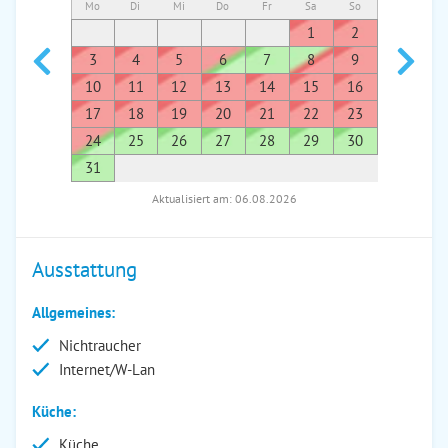
Mo
Di
Mi
Do
Fr
Sa
So
Mo
Di
1
2
1
3
4
5
6
7
8
9
7
8
10
11
12
13
14
15
16
14
1
17
18
19
20
21
22
23
21
2
24
25
26
27
28
29
30
28
2
31
Aktualisiert am: 06.08.2026
Ausstattung
Allgemeines:
Nichtraucher
Internet/W-Lan
Küche:
Küche