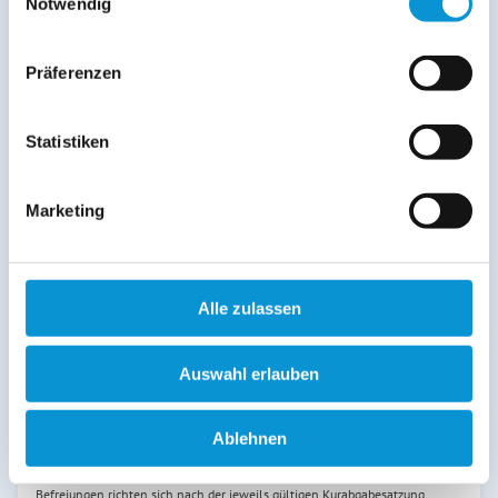
Notwendig
15. Jun
-
13. Sep
130 €
95 €
ab
ab
Präferenzen
14. Sep
-
31. Okt
110 €
75 €
ab
ab
01. Nov
-
20. Dez
95 €
60 €
ab
ab
Statistiken
21. Dez
-
31. Dez
130 €
95 €
ab
ab
Endreinigung:
35 € ist bereits im Reisepreis 1. Nacht
Marketing
enthalten
(siehe oben)
Preiszusatz:
Alle zulassen
Wäschepaket: 25,00 € pro Person, optional buchbar. Das Wäschepaket
umfasst Bettwäsche und Handtücher; die Betten sind bei Anreise bereits
bezogen. Alternativ kann eigene Wäsche mitgebracht werden.
Auswahl erlauben
Buchungsgebühr: einmalig 35,00 € pro Buchung.
Ablehnen
Kurtaxe Ostseeheilbad Zingst: 3,00 € pro Nacht für Personen ab 15 Jahren,
1,50 € pro Nacht für Kinder von 6 bis 14 Jahren. Kinder bis einschließlich 5
Jahre sind von der Kurtaxe befreit. Mögliche Ermäßigungen oder
Befreiungen richten sich nach der jeweils gültigen Kurabgabesatzung.