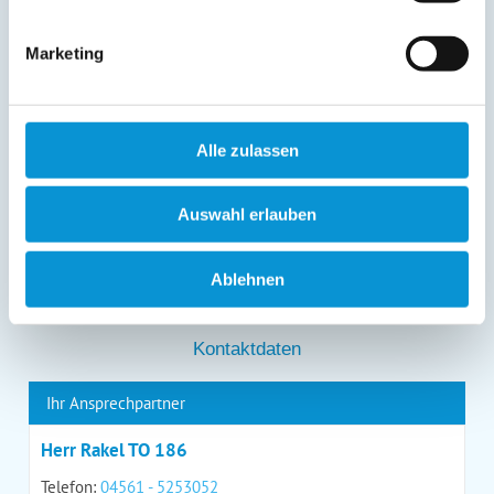
Löschung bzw. Sperrung Ihrer Daten vor Abschluss der
Bearbeitung Ihres Anliegens kann diesem
entgegenstehen. Die vorgenannten Rechte können Sie
Marketing
gegenüber Ostsee-Ferienwohnungen.de unentgeltlich
über die im
Impressum
angegebenen
Kontaktmöglichkeiten geltend machen, außerdem steht
Ihnen ein Beschwerderecht bei einer Aufsichtsbehörde
Alle zulassen
zu.
*
Auswahl erlauben
Ablehnen
*
= Pflichtfeld
Kontaktdaten
Ihr Ansprechpartner
Herr Rakel TO 186
Telefon:
04561 - 5253052