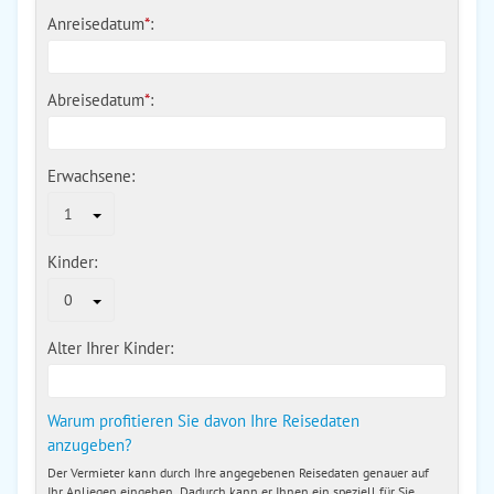
Anreisedatum
*
:
Abreisedatum
*
:
Erwachsene:
1
Kinder:
0
Alter Ihrer Kinder:
Warum profitieren Sie davon Ihre Reisedaten
anzugeben?
Der Vermieter kann durch Ihre angegebenen Reisedaten genauer auf
Ihr Anliegen eingehen. Dadurch kann er Ihnen ein speziell für Sie