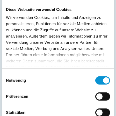
Freier Kommentar an Vermieter
Diese Webseite verwendet Cookies
Wir verwenden Cookies, um Inhalte und Anzeigen zu
personalisieren, Funktionen für soziale Medien anbieten
zu können und die Zugriffe auf unsere Website zu
analysieren. Außerdem geben wir Informationen zu Ihrer
Verwendung unserer Website an unsere Partner für
soziale Medien, Werbung und Analysen weiter. Unsere
Kopie der Nachricht per Mail zusenden
Partner führen diese Informationen möglicherweise mit
weiteren Daten zusammen, die Sie ihnen bereitgestellt
Reiseversicherungs­informationen anfordern
haben oder die sie im Rahmen Ihrer Nutzung der Dienste
Ich habe die
Datenschutzhinweise
gelesen und bin
gesammelt haben.
damit einverstanden.
Einwilligungsauswahl
*
Notwendig
Ostsee-Ferienwohnungen.de erhebt, verarbeitet und
nutzt Ihre personenbezogenen Daten nur zur
Bearbeitung Ihres Anliegens
Präferenzen
(Buchungsanfrage/Informationsanfrage). Sie können
Auskunft über die bei der Ostsee-Ferienwohnungen.de
gespeicherten Daten erhalten sowie die Berichtigung,
Statistiken
Löschung bzw. Sperrung Ihrer Daten verlangen. Die