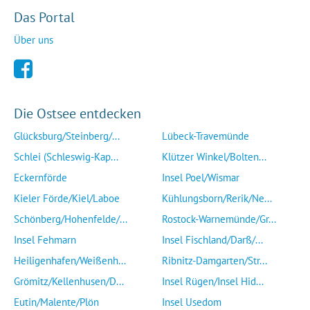
Das Portal
Über uns
Die Ostsee entdecken
Glücksburg/Steinberg/...
Lübeck-Travemünde
Schlei (Schleswig-Kap...
Klützer Winkel/Bolten...
Eckernförde
Insel Poel/Wismar
Kieler Förde/Kiel/Laboe
Kühlungsborn/Rerik/Ne...
Schönberg/Hohenfelde/...
Rostock-Warnemünde/Gr...
Insel Fehmarn
Insel Fischland/Darß/...
Heiligenhafen/Weißenh...
Ribnitz-Damgarten/Str...
Grömitz/Kellenhusen/D...
Insel Rügen/Insel Hid...
Eutin/Malente/Plön
Insel Usedom