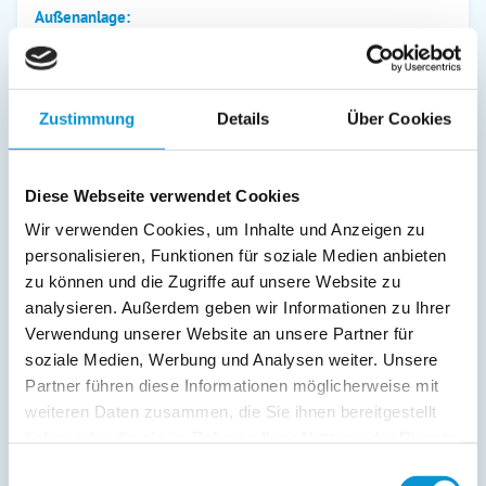
Außenanlage:
Gartenstühle
Parkplatz
Balkon
Zustimmung
Details
Über Cookies
Abstellraum
Service:
Diese Webseite verwendet Cookies
Bettwäsche inkl.
Wir verwenden Cookies, um Inhalte und Anzeigen zu
Handtücher inkl.
personalisieren, Funktionen für soziale Medien anbieten
zu können und die Zugriffe auf unsere Website zu
Verpflegung:
analysieren. Außerdem geben wir Informationen zu Ihrer
Verwendung unserer Website an unsere Partner für
soziale Medien, Werbung und Analysen weiter. Unsere
Beschreibung
Partner führen diese Informationen möglicherweise mit
weiteren Daten zusammen, die Sie ihnen bereitgestellt
Machen Sie es sich in der Ferienwohnung in Zingst richtig
haben oder die sie im Rahmen Ihrer Nutzung der Dienste
gemütlich. Auf 54 m² ist hier alles auf wunderschönen
gesammelt haben.
Urlaub eingestellt. Eine gute Nachricht für alle Gäste, die
Einwilligungsauswahl