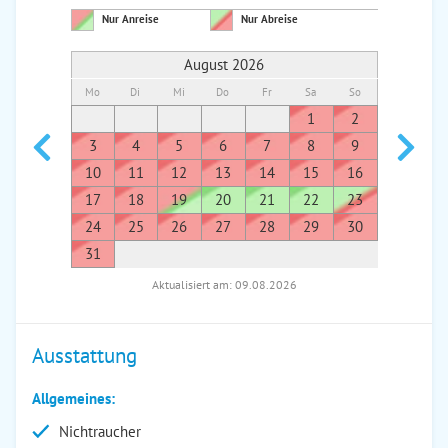
Nur Anreise
Nur Abreise
August 2026
Mo
Di
Mi
Do
Fr
Sa
So
Mo
Di
1
2
1
3
4
5
6
7
8
9
7
8
10
11
12
13
14
15
16
14
1
17
18
19
20
21
22
23
21
2
24
25
26
27
28
29
30
28
2
31
Aktualisiert am: 09.08.2026
Ausstattung
Allgemeines:
Nichtraucher