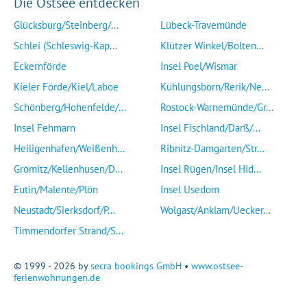
Die Ostsee entdecken
Glücksburg/Steinberg/...
Lübeck-Travemünde
Schlei (Schleswig-Kap...
Klützer Winkel/Bolten...
Eckernförde
Insel Poel/Wismar
Kieler Förde/Kiel/Laboe
Kühlungsborn/Rerik/Ne...
Schönberg/Hohenfelde/...
Rostock-Warnemünde/Gr...
Insel Fehmarn
Insel Fischland/Darß/...
Heiligenhafen/Weißenh...
Ribnitz-Damgarten/Str...
Grömitz/Kellenhusen/D...
Insel Rügen/Insel Hid...
Eutin/Malente/Plön
Insel Usedom
Neustadt/Sierksdorf/P...
Wolgast/Anklam/Uecker...
Timmendorfer Strand/S...
© 1999 - 2026 by
secra bookings GmbH
•
www.ostsee-
ferienwohnungen.de