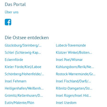
Das Portal
Über uns
Die Ostsee entdecken
Glücksburg/Steinberg/...
Lübeck-Travemünde
Schlei (Schleswig-Kap...
Klützer Winkel/Bolten...
Eckernförde
Insel Poel/Wismar
Kieler Förde/Kiel/Laboe
Kühlungsborn/Rerik/Ne...
Schönberg/Hohenfelde/...
Rostock-Warnemünde/Gr...
Insel Fehmarn
Insel Fischland/Darß/...
Heiligenhafen/Weißenh...
Ribnitz-Damgarten/Str...
Grömitz/Kellenhusen/D...
Insel Rügen/Insel Hid...
Eutin/Malente/Plön
Insel Usedom