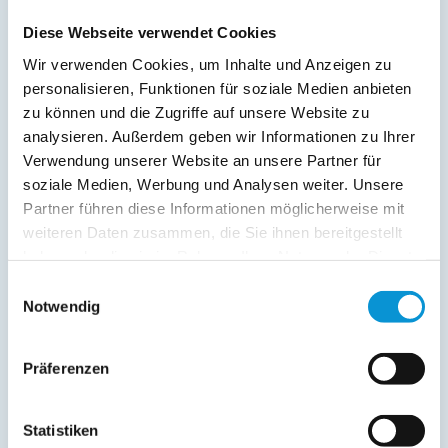
Diese Webseite verwendet Cookies
Wir verwenden Cookies, um Inhalte und Anzeigen zu
personalisieren, Funktionen für soziale Medien anbieten
zu können und die Zugriffe auf unsere Website zu
analysieren. Außerdem geben wir Informationen zu Ihrer
Verwendung unserer Website an unsere Partner für
Kopie der Nachricht per Mail zusenden
soziale Medien, Werbung und Analysen weiter. Unsere
Reiseversicherungs­informationen anfordern
Partner führen diese Informationen möglicherweise mit
weiteren Daten zusammen, die Sie ihnen bereitgestellt
Ich habe die
Datenschutzhinweise
gelesen und bin
damit einverstanden.
haben oder die sie im Rahmen Ihrer Nutzung der Dienste
*
gesammelt haben.
Einwilligungsauswahl
Ostsee-Ferienwohnungen.de erhebt, verarbeitet und
Notwendig
nutzt Ihre personenbezogenen Daten nur zur
Bearbeitung Ihres Anliegens
(Buchungsanfrage/Informationsanfrage). Sie können
Auskunft über die bei der Ostsee-Ferienwohnungen.de
Präferenzen
gespeicherten Daten erhalten sowie die Berichtigung,
Löschung bzw. Sperrung Ihrer Daten verlangen. Die
Löschung bzw. Sperrung Ihrer Daten vor Abschluss der
Statistiken
Bearbeitung Ihres Anliegens kann diesem