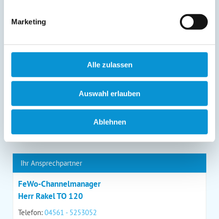
entgegenstehen. Die vorgenannten Rechte können Sie
gegenüber Ostsee-Ferienwohnungen.de unentgeltlich
Marketing
über die im
Impressum
angegebenen
Kontaktmöglichkeiten geltend machen, außerdem steht
Ihnen ein Beschwerderecht bei einer Aufsichtsbehörde
zu.
*
Alle zulassen
Auswahl erlauben
*
= Pflichtfeld
Ablehnen
Kontaktdaten
Ihr Ansprechpartner
FeWo-Channelmanager
Herr Rakel TO 120
Telefon:
04561 - 5253052