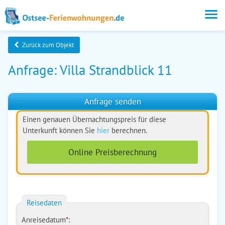
Zurück zum Objekt
Anfrage: Villa Strandblick 11
Anfrage senden
Einen genauen Übernachtungspreis für diese
Unterkunft können Sie
hier
berechnen.
Online Preisberechnung
Reisedaten
Anreisedatum
*
: