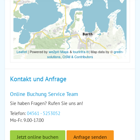
Leaflet
| Powered by
we2p® Maps
&
tourinfra ®
| Map data by ©
green-
solutions
,
OSM & Contributors
Kontakt und Anfrage
Online Buchung Service Team
Sie haben Fragen? Rufen Sie uns an!
Telefon:
04561 - 5253052
Mo-Fr. 9.00-17.00
Jetzt online buchen
Anfrage senden