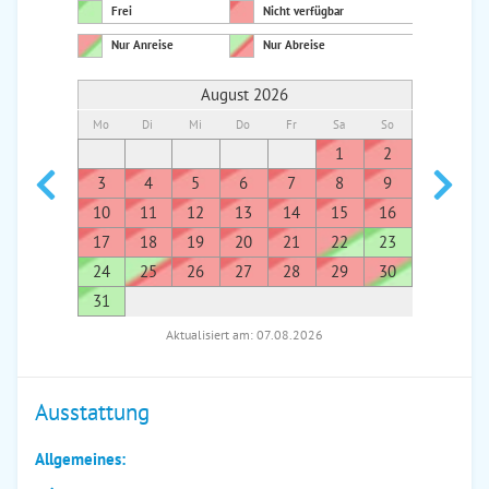
Frei
Nicht verfügbar
Nur Anreise
Nur Abreise
August 2026
Mo
Di
Mi
Do
Fr
Sa
So
Mo
Di
1
2
1
3
4
5
6
7
8
9
7
8
10
11
12
13
14
15
16
14
1
17
18
19
20
21
22
23
21
2
24
25
26
27
28
29
30
28
2
31
Aktualisiert am: 07.08.2026
Ausstattung
Allgemeines: