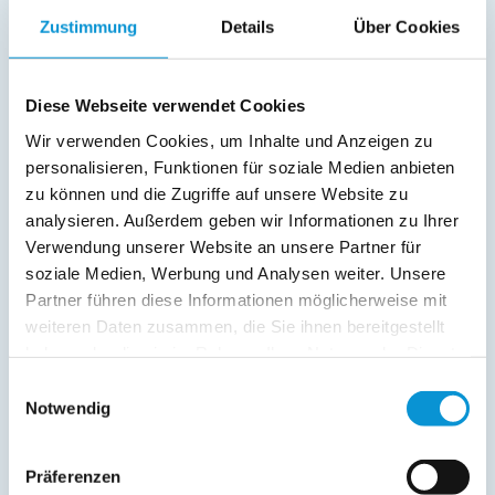
Service:
Zustimmung
Details
Über Cookies
Verpflegung:
Diese Webseite verwendet Cookies
Sonstiges:
Finnische Sauna, Infrarotsauna und Dampfsauna
Wir verwenden Cookies, um Inhalte und Anzeigen zu
personalisieren, Funktionen für soziale Medien anbieten
zu können und die Zugriffe auf unsere Website zu
Beschreibung
analysieren. Außerdem geben wir Informationen zu Ihrer
Verwendung unserer Website an unsere Partner für
Herzlich willkommen in unserer schönen Ferienwohnung in
soziale Medien, Werbung und Analysen weiter. Unsere
Ostseeheilbad Zingst. Ein Urlaubsparadies auf 50m² für bis
Partner führen diese Informationen möglicherweise mit
zu 3 Personen. Eine gute Nachricht für alle Gäste, die auch
weiteren Daten zusammen, die Sie ihnen bereitgestellt
im Urlaub nicht auf das Internet verzichten möchten: WLAN
haben oder die sie im Rahmen Ihrer Nutzung der Dienste
ist vorhanden.
gesammelt haben.
Einwilligungsauswahl
Notwendig
weiterlesen
Präferenzen