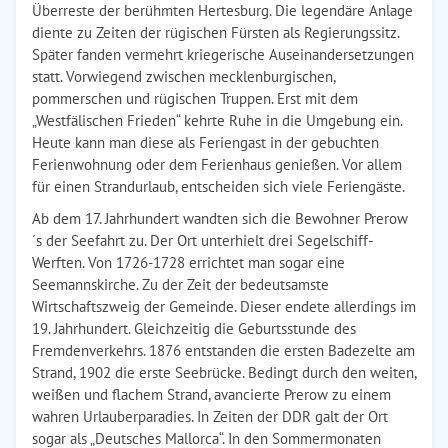
Überreste der berühmten Hertesburg. Die legendäre Anlage
diente zu Zeiten der rügischen Fürsten als Regierungssitz.
Später fanden vermehrt kriegerische Auseinandersetzungen
statt. Vorwiegend zwischen mecklenburgischen,
pommerschen und rügischen Truppen. Erst mit dem
„Westfälischen Frieden“ kehrte Ruhe in die Umgebung ein.
Heute kann man diese als Feriengast in der gebuchten
Ferienwohnung oder dem Ferienhaus genießen. Vor allem
für einen Strandurlaub, entscheiden sich viele Feriengäste.
Ab dem 17. Jahrhundert wandten sich die Bewohner Prerow
´s der Seefahrt zu. Der Ort unterhielt drei Segelschiff-
Werften. Von 1726-1728 errichtet man sogar eine
Seemannskirche. Zu der Zeit der bedeutsamste
Wirtschaftszweig der Gemeinde. Dieser endete allerdings im
19. Jahrhundert. Gleichzeitig die Geburtsstunde des
Fremdenverkehrs. 1876 entstanden die ersten Badezelte am
Strand, 1902 die erste Seebrücke. Bedingt durch den weiten,
weißen und flachem Strand, avancierte Prerow zu einem
wahren Urlauberparadies. In Zeiten der DDR galt der Ort
sogar als „Deutsches Mallorca“. In den Sommermonaten