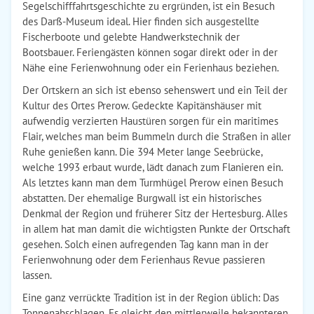
Segelschifffahrtsgeschichte zu ergründen, ist ein Besuch
des Darß-Museum ideal. Hier finden sich ausgestellte
Fischerboote und gelebte Handwerkstechnik der
Bootsbauer. Feriengästen können sogar direkt oder in der
Nähe eine Ferienwohnung oder ein Ferienhaus beziehen.
Der Ortskern an sich ist ebenso sehenswert und ein Teil der
Kultur des Ortes Prerow. Gedeckte Kapitänshäuser mit
aufwendig verzierten Haustüren sorgen für ein maritimes
Flair, welches man beim Bummeln durch die Straßen in aller
Ruhe genießen kann. Die 394 Meter lange Seebrücke,
welche 1993 erbaut wurde, lädt danach zum Flanieren ein.
Als letztes kann man dem Turmhügel Prerow einen Besuch
abstatten. Der ehemalige Burgwall ist ein historisches
Denkmal der Region und früherer Sitz der Hertesburg. Alles
in allem hat man damit die wichtigsten Punkte der Ortschaft
gesehen. Solch einen aufregenden Tag kann man in der
Ferienwohnung oder dem Ferienhaus Revue passieren
lassen.
Eine ganz verrückte Tradition ist in der Region üblich: Das
Tonnenabschlagen. Es gleicht den mittlerweile bekannteren