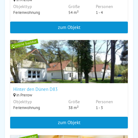
Objekttyp
Größe
Personen
Ferienwohnung
54 m²
1 - 4
zum Objekt
online buchbar
Hinter den Dünen D83
in Prerow
Objekttyp
Größe
Personen
Ferienwohnung
38 m²
1 - 3
zum Objekt