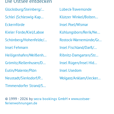
Die Ostsee entdecken
Glücksburg/Steinberg/...
Lübeck-Travemünde
Schlei (Schleswig-Kap...
Klützer Winkel/Bolten...
Eckernförde
Insel Poel/Wismar
Kieler Förde/Kiel/Laboe
Kühlungsborn/Rerik/Ne...
Schönberg/Hohenfelde/...
Rostock-Warnemünde/Gr...
Insel Fehmarn
Insel Fischland/Darß/...
Heiligenhafen/Weißenh...
Ribnitz-Damgarten/Str...
Grömitz/Kellenhusen/D...
Insel Rügen/Insel Hid...
Eutin/Malente/Plön
Insel Usedom
Neustadt/Sierksdorf/P...
Wolgast/Anklam/Uecker...
Timmendorfer Strand/S...
© 1999 - 2026 by
secra bookings GmbH
•
www.ostsee-
ferienwohnungen.de