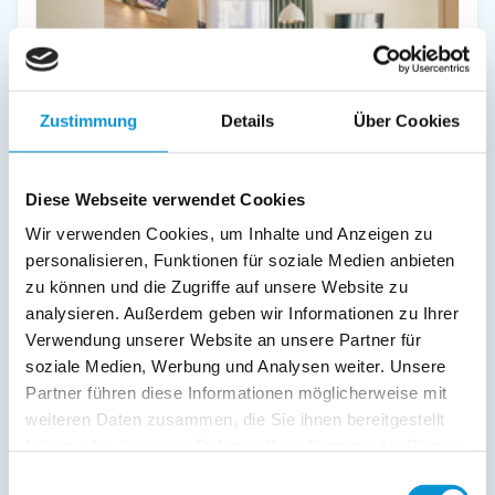
Am Park 18
Zustimmung
Details
Über Cookies
in Prerow
Objekttyp
Größe
Personen
Ferienwohnung
60 m²
1 - 6
Diese Webseite verwendet Cookies
Wir verwenden Cookies, um Inhalte und Anzeigen zu
zum Objekt
personalisieren, Funktionen für soziale Medien anbieten
online buchbar
zu können und die Zugriffe auf unsere Website zu
analysieren. Außerdem geben wir Informationen zu Ihrer
Verwendung unserer Website an unsere Partner für
soziale Medien, Werbung und Analysen weiter. Unsere
Partner führen diese Informationen möglicherweise mit
weiteren Daten zusammen, die Sie ihnen bereitgestellt
haben oder die sie im Rahmen Ihrer Nutzung der Dienste
Residenz Kormoran, Bernsteinkoje
gesammelt haben.
in Prerow
Einwilligungsauswahl