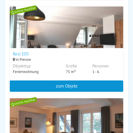
online buchbar
Resi E05
in Prerow
Objekttyp
Größe
Personen
Ferienwohnung
75 m²
1 - 6
zum Objekt
online buchbar