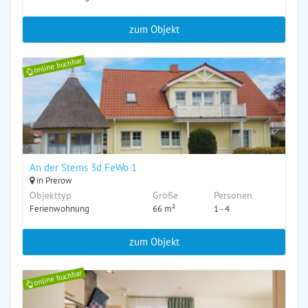
zum Objekt
online buchbar
An der Stems 3d FeWo 1
in Prerow
Objekttyp
Größe
Personen
Ferienwohnung
66 m²
1 - 4
zum Objekt
online buchbar