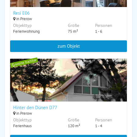
Resi E06
in Prerow
Objekttyp
Größe
Personen
Ferienwohnung
75 m²
1 - 6
zum Objekt
online buchbar
Hinter den Dünen D77
in Prerow
Objekttyp
Größe
Personen
Ferienhaus
120 m²
1 - 4