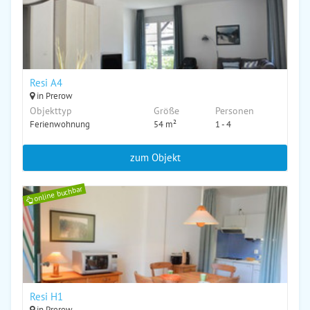
Resi A4
in Prerow
Objekttyp
Größe
Personen
Ferienwohnung
54 m²
1 - 4
zum Objekt
online buchbar
Resi H1
in Prerow