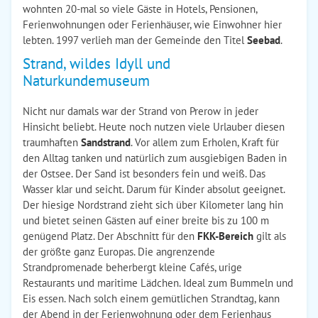
wohnten 20-mal so viele Gäste in Hotels, Pensionen,
Ferienwohnungen oder Ferienhäuser, wie Einwohner hier
lebten. 1997 verlieh man der Gemeinde den Titel
Seebad
.
Strand, wildes Idyll und
Naturkundemuseum
Nicht nur damals war der Strand von Prerow in jeder
Hinsicht beliebt. Heute noch nutzen viele Urlauber diesen
traumhaften
Sandstrand
. Vor allem zum Erholen, Kraft für
den Alltag tanken und natürlich zum ausgiebigen Baden in
der Ostsee. Der Sand ist besonders fein und weiß. Das
Wasser klar und seicht. Darum für Kinder absolut geeignet.
Der hiesige Nordstrand zieht sich über Kilometer lang hin
und bietet seinen Gästen auf einer breite bis zu 100 m
genügend Platz. Der Abschnitt für den
FKK-Bereich
gilt als
der größte ganz Europas. Die angrenzende
Strandpromenade beherbergt kleine Cafés, urige
Restaurants und maritime Lädchen. Ideal zum Bummeln und
Eis essen. Nach solch einem gemütlichen Strandtag, kann
der Abend in der Ferienwohnung oder dem Ferienhaus