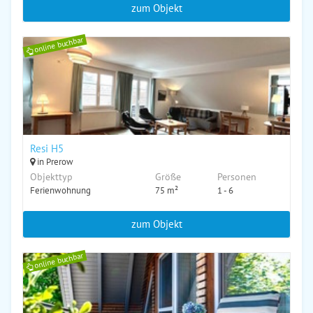
zum Objekt
online buchbar
Resi H5
in Prerow
Objekttyp
Größe
Personen
Ferienwohnung
75 m²
1 - 6
zum Objekt
online buchbar