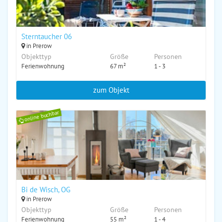
Sterntaucher 06
in Prerow
Objekttyp
Größe
Personen
Ferienwohnung
67 m²
1 - 3
zum Objekt
online buchbar
Bi de Wisch, OG
in Prerow
Objekttyp
Größe
Personen
Ferienwohnung
55 m²
1 - 4