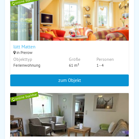
online buchbar
lütt Matten
in Prerow
Objekttyp
Größe
Personen
Ferienwohnung
61 m²
1 - 4
zum Objekt
online buchbar