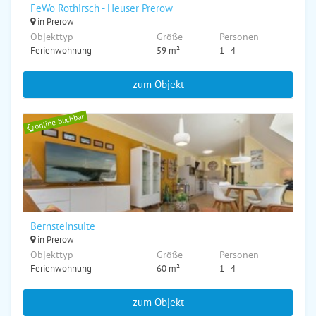
FeWo Rothirsch - Heuser Prerow
in Prerow
Objekttyp
Größe
Personen
Ferienwohnung
59 m²
1 - 4
zum Objekt
online buchbar
Bernsteinsuite
in Prerow
Objekttyp
Größe
Personen
Ferienwohnung
60 m²
1 - 4
zum Objekt