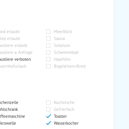
nd erlaubt
Meerblick
tze erlaubt
Sauna
ustiere erlaubt
Solarium
ustiere a. Anfrage
Schwimmbad
ustiere verboten
Haarföhn
uernhofurlaub
Bügeleisen+Brett
chenzeile
Kochnische
hlschrank
Gefrierfach
ffeemaschine
Toaster
krowelle
Wasserkocher