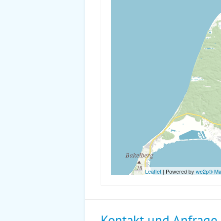
Leaflet
| Powered by
we2p® M
Kontakt und Anfrage