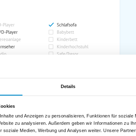
-Player
Schlafsofa
D-Player
Babybett
ereoanlage
Kinderbett
rnseher
Kinderhochstuhl
dio
Safe/Tresor
rport
Grill
Details
rkplatz
Grillplatz
rage
Wintergarten
Cookies
nderspielplatz
Swimmingpool
stellraum
nhalte und Anzeigen zu personalisieren, Funktionen für soziale
Website zu analysieren. Außerdem geben wir Informationen zu I
r soziale Medien, Werbung und Analysen weiter. Unsere Partner