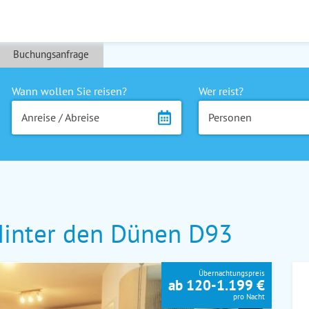
Buchungsanfrage
Wann wollen Sie reisen?
Wer reist?
Anreise / Abreise
Personen
inter den Dünen D93
Übernachtungspreis
ab 120-1.199 €
pro Nacht