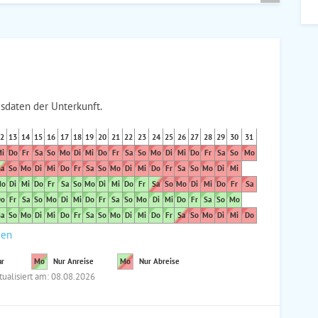
sdaten der Unterkunft.
2
13
14
15
16
17
18
19
20
21
22
23
24
25
26
27
28
29
30
31
i
Do
Fr
Sa
So
Mo
Di
Mi
Do
Fr
Sa
So
Mo
Di
Mi
Do
Fr
Sa
So
Mo
a
So
Mo
Di
Mi
Do
Fr
Sa
So
Mo
Di
Mi
Do
Fr
Sa
So
Mo
Di
Mi
o
Di
Mi
Do
Fr
Sa
So
Mo
Di
Mi
Do
Fr
Sa
So
Mo
Di
Mi
Do
Fr
Sa
o
Fr
Sa
So
Mo
Di
Mi
Do
Fr
Sa
So
Mo
Di
Mi
Do
Fr
Sa
So
Mo
a
So
Mo
Di
Mi
Do
Fr
Sa
So
Mo
Di
Mi
Do
Fr
Sa
So
Mo
Di
Mi
Do
den
ar
Mo
Nur Anreise
Mo
Nur Abreise
tualisiert am: 08.08.2026