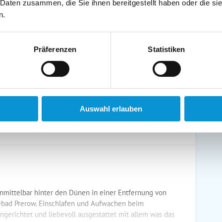
 Daten zusammen, die Sie ihnen bereitgestellt haben oder die s
schirrtücher inkl.
Handtücher inkl.
n.
randkorb am Strand
Bollerwagen
Präferenzen
Statistiken
ühstück möglich
Halbpension möglich
Auswahl erlauben
nmittelbar hinter den Dünen in einer Entfernung von
bad Prerow. Einschlafen und Aufwachen beim
gerichtet und liebevoll ausgestattet mit allem was das