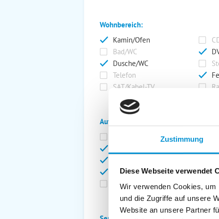
Wohnbereich:
Kamin/Ofen
CD
Bad/WC
DV
Dusche/WC
St
Telefon
Fe
SAT/Kabel-TV
Ra
Außenanlage:
Garten/Liegewiese
Ca
Zustimmung
Gartenstühle
Pa
Liegen
Ga
Diese Webseite verwendet 
Terrasse
Ki
Balkon
Ab
Wir verwenden Cookies, um I
und die Zugriffe auf unsere 
Website an unsere Partner fü
Service: