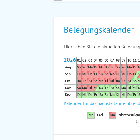
Belegungskalender
Hier sehen Sie die aktuellen Belegung
2026
01
02
03
04
05
06
07
08
09
10
11
1
Aug
Sa
So
Mo
Di
Mi
Do
Fr
Sa
So
Mo
Di
M
Sep
Di
Mi
Do
Fr
Sa
So
Mo
Di
Mi
Do
Fr
S
Okt
Do
Fr
Sa
So
Mo
Di
Mi
Do
Fr
Sa
So
M
Nov
So
Mo
Di
Mi
Do
Fr
Sa
So
Mo
Di
Mi
D
Dez
Di
Mi
Do
Fr
Sa
So
Mo
Di
Mi
Do
Fr
S
Kalender für das nächste Jahr einblen
Mo
Frei
Mo
Nicht verfügb
Ak