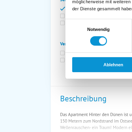
möglicherweise mit weiteren
Bettwäsche inkl.
Ge
der Dienste gesammelt habe
Fahrräder
St
Einwilligungsauswahl
Kurtaxfrei
Notwendig
Verpflegung:
Brötchenservice
Fr
Vollpension möglich
Ablehnen
Beschreibung
Das Apartment Hinter den Dünen ist u
150 Metern zum Nordstrand im Ostsee
Wellenrauschen- ein Traum! Modern ein