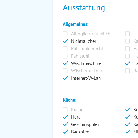
Ausstattung
Allgemeines:
Allergikerfreundlich
Hu
Nichtraucher
Ka
Rollstuhlgerecht
Ha
Fahrstuhl
Ha
Waschmaschine
Ha
Wäschetrockner
Ba
Internet/W-Lan
Küche:
Küche
Kü
Herd
Kü
Geschirrspüler
Ka
Backofen
Mi