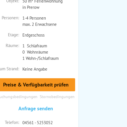
Objekt:
50 m² Ferienwohnung
in Prerow
Personen:
1-4 Personen
max. 2 Erwachsene
Etage:
Erdgeschoss
Räume:
1 Schlafraum
0 Wohnräume
1 Wohn-/Schlafraum
um Strand:
Keine Angabe
Preise & Verfügbarkeit prüfen
uchungsbedingungen
Stornobedingungen
Anfrage senden
Telefon:
04561 - 5253052