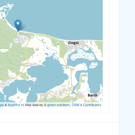
aps
&
tourinfra ®
| Map data by ©
green-solutions
,
OSM & Contributors