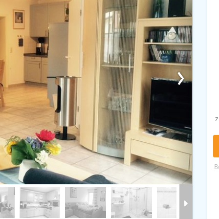
›
z
B