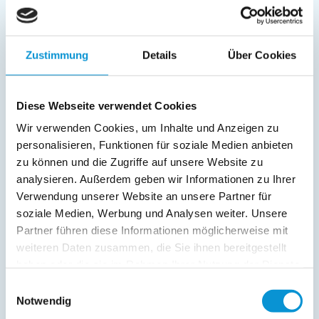
Abstellraum
Service:
Bettwäsche inkl.
Zustimmung
Details
Über Cookies
Handtücher inkl.
Verpflegung:
Diese Webseite verwendet Cookies
Wir verwenden Cookies, um Inhalte und Anzeigen zu
Sonstiges:
personalisieren, Funktionen für soziale Medien anbieten
Holzkohlegrill vorhanden.
zu können und die Zugriffe auf unsere Website zu
analysieren. Außerdem geben wir Informationen zu Ihrer
Beschreibung
Verwendung unserer Website an unsere Partner für
soziale Medien, Werbung und Analysen weiter. Unsere
Das ist Ihr traumhaftes Ferienhaus in Ostseebad Wustrow
Partner führen diese Informationen möglicherweise mit
direkt hinter den Dünen nur 100m vom feinen Sandstrand
weiteren Daten zusammen, die Sie ihnen bereitgestellt
entfernt! Genießen Sie Ihren Urlaub auf 60 m² mit
haben oder die sie im Rahmen Ihrer Nutzung der Dienste
ausreichend Platz für bis zu 6 Personen. Direkt hinter dem
gesammelt haben.
Einwilligungsauswahl
Strand hochwertig und geschmackvoll ausgestattet,
Notwendig
Rohrdach, Terrasse, eigenes 500 m² Grundstück.