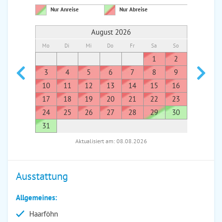
Nur Anreise
Nur Abreise
August 2026
Mo
Di
Mi
Do
Fr
Sa
So
Mo
Di
1
2
1
3
4
5
6
7
8
9
7
8
10
11
12
13
14
15
16
14
1
17
18
19
20
21
22
23
21
2
24
25
26
27
28
29
30
28
2
31
Aktualisiert am: 08.08.2026
Ausstattung
Allgemeines:
Haarföhn