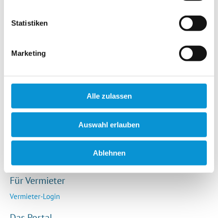
Hotels / Pensionen
Campingplätze
Statistiken
Urlaubsgesuche
Reiseversicherung
Marketing
Rechtliches
AGB
Alle zulassen
Impressum
Datenschutz
Auswahl erlauben
So funktioniert die Plattform
Cookie-Erklärung
Ablehnen
Barrierefreiheitserklärung
Für Vermieter
Vermieter-Login
Das Portal