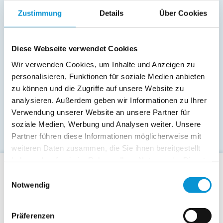
Zustimmung
Details
Über Cookies
Diese Webseite verwendet Cookies
Wir verwenden Cookies, um Inhalte und Anzeigen zu
personalisieren, Funktionen für soziale Medien anbieten
zu können und die Zugriffe auf unsere Website zu
analysieren. Außerdem geben wir Informationen zu Ihrer
Verwendung unserer Website an unsere Partner für
soziale Medien, Werbung und Analysen weiter. Unsere
Partner führen diese Informationen möglicherweise mit
weiteren Daten zusammen, die Sie ihnen bereitgestellt
haben oder die sie im Rahmen Ihrer Nutzung der Dienste
gesammelt haben.
Einwilligungsauswahl
Für Gäste
Notwendig
Allgemeine Buchungsanfrage
Last-Minute-Angebote
Präferenzen