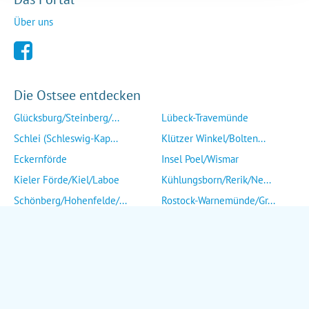
Über uns
Die Ostsee entdecken
Glücksburg/Steinberg/...
Lübeck-Travemünde
Schlei (Schleswig-Kap...
Klützer Winkel/Bolten...
Eckernförde
Insel Poel/Wismar
Kieler Förde/Kiel/Laboe
Kühlungsborn/Rerik/Ne...
Schönberg/Hohenfelde/...
Rostock-Warnemünde/Gr...
Insel Fehmarn
Insel Fischland/Darß/...
Heiligenhafen/Weißenh...
Ribnitz-Damgarten/Str...
Grömitz/Kellenhusen/D...
Insel Rügen/Insel Hid...
Eutin/Malente/Plön
Insel Usedom
Neustadt/Sierksdorf/P...
Wolgast/Anklam/Uecker...